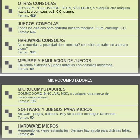
OTRAS CONSOLAS
ODYSSEY, INTELLIVISION, SEGA, NINTENDO, o cualquier otra máquina
hasta la dreamcast, ps1, GC, saturn.
Temas:
429
JUEGOS CONSOLAS
Todos los clásicos para disfrutar nuestra maquina, ROM, cartridge, CD.
Temas:
536
HARDWARE CONSOLAS
No recuerdas la polaridad de tu consola? necesitas un cable de antena o
video?
Temas:
384
MP5-PMP Y EMULACIÓN DE JUEGOS
Emulando sistemas y juegos antiguos con consolas modernas.
Temas:
69
MICROCOMPUTADORES
MICROCOMPUTADORES
COMMODORE, SINCLAIR, MSX, o cualquier otra marca de
microcomputadores.
Temas:
196
SOFTWARE Y JUEGOS PARA MICROS
Software, juegos, utilitarios. Hoy se pueden conseguir fácilmente.
Temas:
50
HARDWARE MICROS
Reparando los viejos estandartes. Siempre hay ayuda para distintas fallas.
Temas:
44