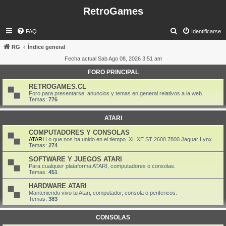
RetroGames
B
FAQ
Identificarse
u
RG
Índice general
s
Fecha actual Sab Ago 08, 2026 3:51 am
c
FORO PRINCIPAL
a
RETROGAMES.CL
r
Foro para presentarse, anuncios y temas en general relativos a la web.
Temas:
776
ATARI
COMPUTADORES Y CONSOLAS
ATARI
Lo que nos ha unido en el tiempo. XL XE ST 2600 7800 Jaguar Lynx.
Temas:
274
SOFTWARE Y JUEGOS ATARI
Para cualquier plataforma ATARI, computadores o consolas.
Temas:
451
HARDWARE ATARI
Manteniendo vivo tu Atari, computador, consola o perifericos.
Temas:
383
CONSOLAS