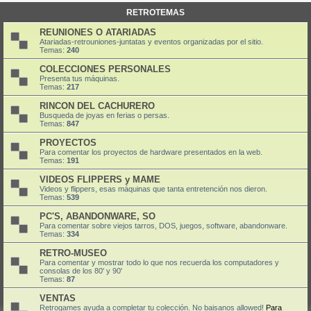
RETROTEMAS
REUNIONES O ATARIADAS
Atariadas-retrouniones-juntatas y eventos organizadas por el sitio.
Temas:
240
COLECCIONES PERSONALES
Presenta tus máquinas.
Temas:
217
RINCON DEL CACHURERO
Busqueda de joyas en ferias o persas.
Temas:
847
PROYECTOS
Para comentar los proyectos de hardware presentados en la web.
Temas:
191
VIDEOS FLIPPERS y MAME
Videos y flippers, esas máquinas que tanta entretención nos dieron.
Temas:
539
PC'S, ABANDONWARE, SO
Para comentar sobre viejos tarros, DOS, juegos, software, abandonware.
Temas:
334
RETRO-MUSEO
Para comentar y mostrar todo lo que nos recuerda los computadores y
consolas de los 80' y 90'
Temas:
87
VENTAS
Retrogames ayuda a completar tu colección. No baisanos allowed!
Para