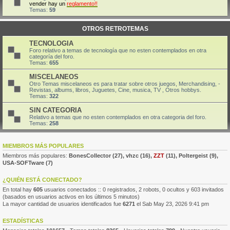
vender hay un
reglamento!!
Temas:
59
OTROS RETROTEMAS
TECNOLOGIA
Foro relativo a temas de tecnología que no esten contemplados en otra
categoría del foro.
Temas:
655
MISCELANEOS
Otro Temas miscelaneos es para tratar sobre otros juegos, Merchandising, -
Revistas, albums, libros, Juguetes, Cine, musica, TV , Otros hobbys.
Temas:
322
SIN CATEGORIA
Relativo a temas que no esten contemplados en otra categoria del foro.
Temas:
258
MIEMBROS MÁS POPULARES
Miembros más populares:
BonesCollector
(27),
vhzc
(16),
ZZT
(11),
Poltergeist
(9),
USA-SOFTware
(7)
¿QUIÉN ESTÁ CONECTADO?
En total hay
605
usuarios conectados :: 0 registrados, 2 robots, 0 ocultos y 603 invitados
(basados en usuarios activos en los últimos 5 minutos)
La mayor cantidad de usuarios identificados fue
6271
el Sab May 23, 2026 9:41 pm
ESTADÍSTICAS