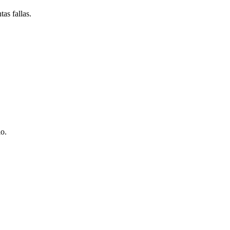
as fallas.
io.