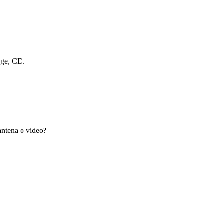
dge, CD.
antena o video?