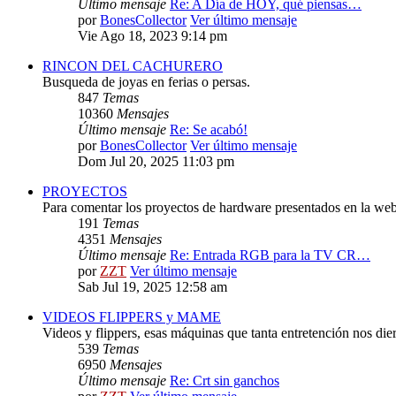
Último mensaje
Re: A Día de HOY, qué piensas…
por
BonesCollector
Ver último mensaje
Vie Ago 18, 2023 9:14 pm
RINCON DEL CACHURERO
Busqueda de joyas en ferias o persas.
847
Temas
10360
Mensajes
Último mensaje
Re: Se acabó!
por
BonesCollector
Ver último mensaje
Dom Jul 20, 2025 11:03 pm
PROYECTOS
Para comentar los proyectos de hardware presentados en la web
191
Temas
4351
Mensajes
Último mensaje
Re: Entrada RGB para la TV CR…
por
ZZT
Ver último mensaje
Sab Jul 19, 2025 12:58 am
VIDEOS FLIPPERS y MAME
Videos y flippers, esas máquinas que tanta entretención nos die
539
Temas
6950
Mensajes
Último mensaje
Re: Crt sin ganchos