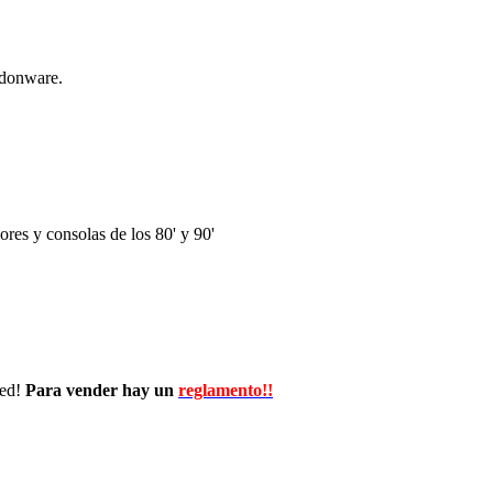
ndonware.
res y consolas de los 80' y 90'
wed!
Para vender hay un
reglamento!!