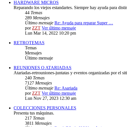
HARDWARE MICROS
Reparando los viejos estandartes. Siempre hay ayuda para distint
44
Temas
289
Mensajes
Último mensaje
Re: Ayuda para reparar Super …
por
ZZT
Ver último mensaje
Lun Mar 14, 2022 10:20 pm
RETROTEMAS
Temas
Mensajes
Último mensaje
REUNIONES O ATARIADAS
Atariadas-retrouniones-juntatas y eventos organizadas por el sit
240
Temas
7127
Mensajes
Último mensaje
Re: Asariada
por
ZZT
Ver último mensaje
Lun Nov 27, 2023 12:30 am
COLECCIONES PERSONALES
Presenta tus máquinas.
217
Temas
3811
Mensajes