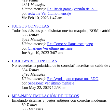
429
Temas
4851
Mensajes
Último mensaje
Re: Brick game (versión de lo…
por
redwine
Ver último mensaje
Vie Feb 10, 2023 1:47 am
JUEGOS CONSOLAS
Todos los clásicos para disfrutar nuestra maquina, ROM, cartri
536
Temas
7022
Mensajes
Último mensaje
Re: Como se llama este juego
por
Charlene
Ver último mensaje
Jue Ago 10, 2023 3:07 am
HARDWARE CONSOLAS
No recuerdas la polaridad de tu consola? necesitas un cable de 
384
Temas
3493
Mensajes
Último mensaje
Re: Ayuda para reparar una 3DO
por
Sebasonic
Ver último mensaje
Lun May 22, 2023 12:53 am
MP5-PMP Y EMULACIÓN DE JUEGOS
Emulando sistemas y juegos antiguos con consolas modernas.
69
Temas
586
Mensajes