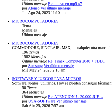
Último mensaje
Re: nuevo en mp5 x7
por
Alonso
Ver último mensaje
Jue Ago 24, 2023 11:10 am
MICROCOMPUTADORES
Temas
Mensajes
Último mensaje
MICROCOMPUTADORES
COMMODORE, SINCLAIR, MSX, o cualquier otra marca de 
196
Temas
1582
Mensajes
Último mensaje
Re: Timex Computer 2048 + FDD…
por
Samsung
Ver último mensaje
Mié May 24, 2023 2:18 am
SOFTWARE Y JUEGOS PARA MICROS
Software, juegos, utilitarios. Hoy se pueden conseguir fácilmen
50
Temas
364
Mensajes
Último mensaje
Re: ATENCION ! - 20.000 JUE…
por
USA-SOFTware
Ver último mensaje
Sab Abr 25, 2026 7:57 am