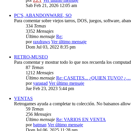
por
ZZT
Ver último mensaje
Sab Feb 21, 2026 12:05 am
PC'S, ABANDONWARE, SO
Para comentar sobre viejos tarros, DOS, juegos, software, aba
334
Temas
3352
Mensajes
Último mensaje
Re:
por
raxdraws
Ver último mensaje
Dom Jul 03, 2022 8:35 pm
RETRO-MUSEO
Para comentar y mostrar todo lo que nos recuerda los computado
87
Temas
1212
Mensajes
Último mensaje
Re: CASETES... ¿QUIEN TUVO? ¿…
por
yaragad
Ver último mensaje
Jue Feb 23, 2023 5:44 pm
VENTAS
Retrogames ayuda a completar tu colección. No baisanos allo
59
Temas
256
Mensajes
Último mensaje
Re: VARIOS EN VENTA
por
batman
Ver último mensaje
Dom Jul 06, 2025 11:28 pm