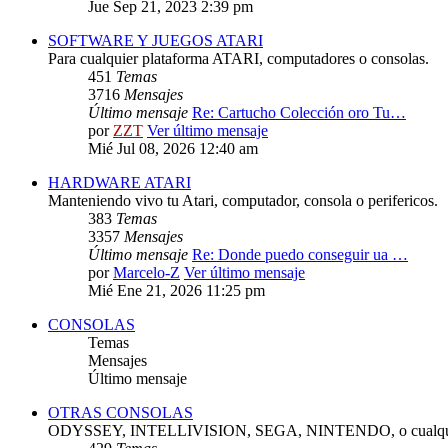
Jue Sep 21, 2023 2:39 pm
SOFTWARE Y JUEGOS ATARI
Para cualquier plataforma ATARI, computadores o consolas.
451
Temas
3716
Mensajes
Último mensaje
Re: Cartucho Colección oro Tu…
por
ZZT
Ver último mensaje
Mié Jul 08, 2026 12:40 am
HARDWARE ATARI
Manteniendo vivo tu Atari, computador, consola o perifericos.
383
Temas
3357
Mensajes
Último mensaje
Re: Donde puedo conseguir ua …
por
Marcelo-Z
Ver último mensaje
Mié Ene 21, 2026 11:25 pm
CONSOLAS
Temas
Mensajes
Último mensaje
OTRAS CONSOLAS
ODYSSEY, INTELLIVISION, SEGA, NINTENDO, o cualquie