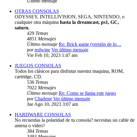
Último mensaje
OTRAS CONSOLAS
ODYSSEY, INTELLIVISION, SEGA, NINTENDO, o
cualquier otra máquina
hasta la dreamcast, ps1, GC,
saturn.
429
Temas
4851
Mensajes
Último mensaje
Re: Brick game (versión de lo…
por
redwine
Ver último mensaje
Vie Feb 10, 2023 1:47 am
JUEGOS CONSOLAS
Todos los clásicos para disfrutar nuestra maquina, ROM,
cartridge, CD.
536
Temas
7022
Mensajes
Último mensaje
Re: Como se llama este juego
por
Charlene
Ver último mensaje
Jue Ago 10, 2023 3:07 am
HARDWARE CONSOLAS
No recuerdas la polaridad de tu consola? necesitas un cable de
antena o video?
384
Temas
3493
Mensajes