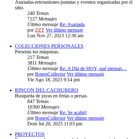
Atariadas-retrouniones-juntatas y eventos organizadas por el
sitio.
240
Temas
7127
Mensajes
Último mensaje
Re: Asariada
por
ZZT
Ver último mensaje
Lun Nov 27, 2023 12:30 am
COLECCIONES PERSONALES
Presenta tus máquinas.
217
Temas
3811
Mensajes
Último mensaje
Re: A Día de HOY, qué piensas…
por
BonesCollector
Ver último mensaje
Vie Ago 18, 2023 9:14 pm
RINCON DEL CACHURERO
Busqueda de joyas en ferias o persas.
847
Temas
10360
Mensajes
Último mensaje
Re: Se acabó!
por
BonesCollector
Ver último mensaje
Dom Jul 20, 2025 11:03 pm
PROYECTOS