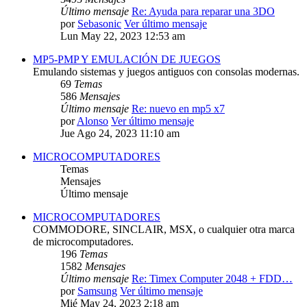
Último mensaje
Re: Ayuda para reparar una 3DO
por
Sebasonic
Ver último mensaje
Lun May 22, 2023 12:53 am
MP5-PMP Y EMULACIÓN DE JUEGOS
Emulando sistemas y juegos antiguos con consolas modernas.
69
Temas
586
Mensajes
Último mensaje
Re: nuevo en mp5 x7
por
Alonso
Ver último mensaje
Jue Ago 24, 2023 11:10 am
MICROCOMPUTADORES
Temas
Mensajes
Último mensaje
MICROCOMPUTADORES
COMMODORE, SINCLAIR, MSX, o cualquier otra marca
de microcomputadores.
196
Temas
1582
Mensajes
Último mensaje
Re: Timex Computer 2048 + FDD…
por
Samsung
Ver último mensaje
Mié May 24, 2023 2:18 am