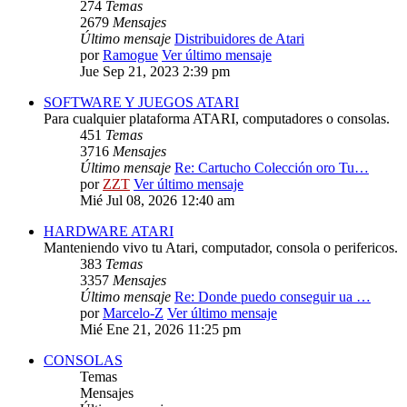
274
Temas
2679
Mensajes
Último mensaje
Distribuidores de Atari
por
Ramogue
Ver último mensaje
Jue Sep 21, 2023 2:39 pm
SOFTWARE Y JUEGOS ATARI
Para cualquier plataforma ATARI, computadores o consolas.
451
Temas
3716
Mensajes
Último mensaje
Re: Cartucho Colección oro Tu…
por
ZZT
Ver último mensaje
Mié Jul 08, 2026 12:40 am
HARDWARE ATARI
Manteniendo vivo tu Atari, computador, consola o perifericos.
383
Temas
3357
Mensajes
Último mensaje
Re: Donde puedo conseguir ua …
por
Marcelo-Z
Ver último mensaje
Mié Ene 21, 2026 11:25 pm
CONSOLAS
Temas
Mensajes