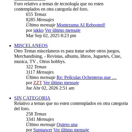
Foro relativo a temas de tecnología que no esten
contemplados en otra categoría del foro.
655
Temas
8285
Mensajes
Último mensaje
Montezuma AI Rebooted!
por
jakko
Ver último mensaje
Mar Sep 02, 2025 8:23 pm
MISCELANEOS
Otro Temas miscelaneos es para tratar sobre otros juegos,
Merchandising, - Revistas, albums, libros, Juguetes, Cine,
musica, TV , Otros hobbys.
322
Temas
3117
Mensajes
Último mensaje
Re: Películas Ochenteras que …
por
ZZT
Ver último mensaje
Jue Abr 02, 2026 2:51 am
SIN CATEGORIA
Relativo a temas que no esten contemplados en otra categoria
del foro.
258
Temas
3341
Mensajes
Último mensaje
Quiero una
por
Suppawer
Ver último mensaje