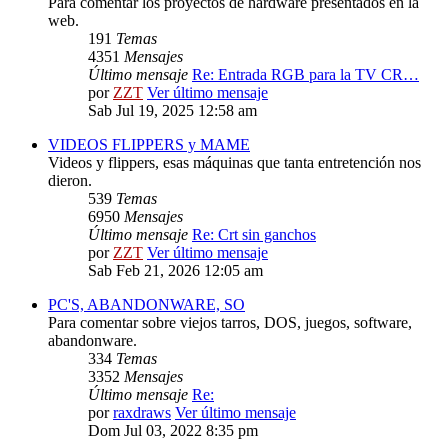
Para comentar los proyectos de hardware presentados en la
web.
191
Temas
4351
Mensajes
Último mensaje
Re: Entrada RGB para la TV CR…
por
ZZT
Ver último mensaje
Sab Jul 19, 2025 12:58 am
VIDEOS FLIPPERS y MAME
Videos y flippers, esas máquinas que tanta entretención nos
dieron.
539
Temas
6950
Mensajes
Último mensaje
Re: Crt sin ganchos
por
ZZT
Ver último mensaje
Sab Feb 21, 2026 12:05 am
PC'S, ABANDONWARE, SO
Para comentar sobre viejos tarros, DOS, juegos, software,
abandonware.
334
Temas
3352
Mensajes
Último mensaje
Re:
por
raxdraws
Ver último mensaje
Dom Jul 03, 2022 8:35 pm