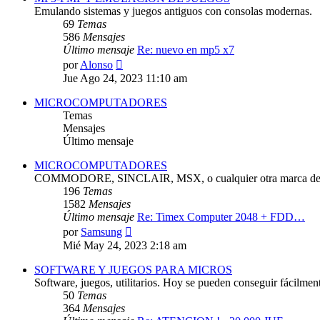
Emulando sistemas y juegos antiguos con consolas modernas.
69
Temas
586
Mensajes
Último mensaje
Re: nuevo en mp5 x7
Ver
por
Alonso
último
Jue Ago 24, 2023 11:10 am
mensaje
MICROCOMPUTADORES
Temas
Mensajes
Último mensaje
MICROCOMPUTADORES
COMMODORE, SINCLAIR, MSX, o cualquier otra marca de 
196
Temas
1582
Mensajes
Último mensaje
Re: Timex Computer 2048 + FDD…
Ver
por
Samsung
último
Mié May 24, 2023 2:18 am
mensaje
SOFTWARE Y JUEGOS PARA MICROS
Software, juegos, utilitarios. Hoy se pueden conseguir fácilmen
50
Temas
364
Mensajes