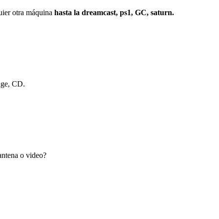
r otra máquina
hasta la dreamcast, ps1, GC, saturn.
dge, CD.
antena o video?