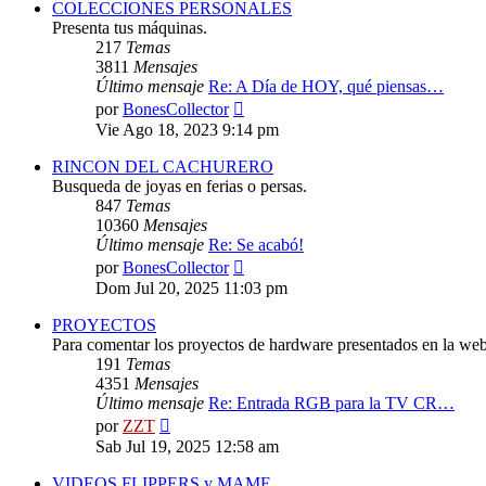
COLECCIONES PERSONALES
Presenta tus máquinas.
217
Temas
3811
Mensajes
Último mensaje
Re: A Día de HOY, qué piensas…
Ver
por
BonesCollector
último
Vie Ago 18, 2023 9:14 pm
mensaje
RINCON DEL CACHURERO
Busqueda de joyas en ferias o persas.
847
Temas
10360
Mensajes
Último mensaje
Re: Se acabó!
Ver
por
BonesCollector
último
Dom Jul 20, 2025 11:03 pm
mensaje
PROYECTOS
Para comentar los proyectos de hardware presentados en la web
191
Temas
4351
Mensajes
Último mensaje
Re: Entrada RGB para la TV CR…
Ver
por
ZZT
último
Sab Jul 19, 2025 12:58 am
mensaje
VIDEOS FLIPPERS y MAME