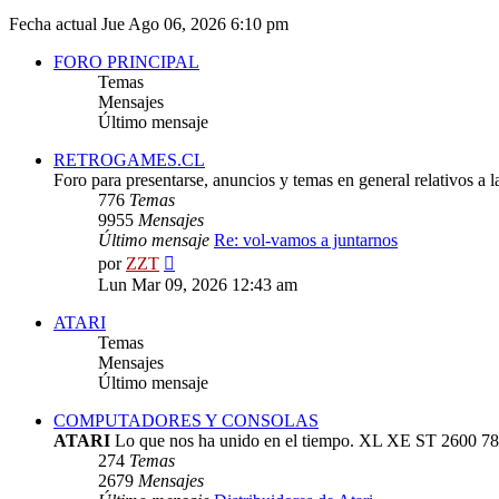
Fecha actual Jue Ago 06, 2026 6:10 pm
FORO PRINCIPAL
Temas
Mensajes
Último mensaje
RETROGAMES.CL
Foro para presentarse, anuncios y temas en general relativos a 
776
Temas
9955
Mensajes
Último mensaje
Re: vol-vamos a juntarnos
Ver
por
ZZT
último
Lun Mar 09, 2026 12:43 am
mensaje
ATARI
Temas
Mensajes
Último mensaje
COMPUTADORES Y CONSOLAS
ATARI
Lo que nos ha unido en el tiempo. XL XE ST 2600 78
274
Temas
2679
Mensajes