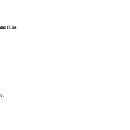
as fallas.
io.