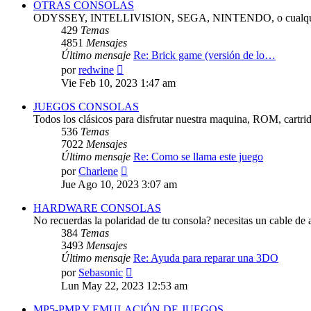
OTRAS CONSOLAS
ODYSSEY, INTELLIVISION, SEGA, NINTENDO, o cualquie
429
Temas
4851
Mensajes
Último mensaje
Re: Brick game (versión de lo…
Ver
por
redwine
último
Vie Feb 10, 2023 1:47 am
mensaje
JUEGOS CONSOLAS
Todos los clásicos para disfrutar nuestra maquina, ROM, cartri
536
Temas
7022
Mensajes
Último mensaje
Re: Como se llama este juego
Ver
por
Charlene
último
Jue Ago 10, 2023 3:07 am
mensaje
HARDWARE CONSOLAS
No recuerdas la polaridad de tu consola? necesitas un cable de 
384
Temas
3493
Mensajes
Último mensaje
Re: Ayuda para reparar una 3DO
Ver
por
Sebasonic
último
Lun May 22, 2023 12:53 am
mensaje
MP5-PMP Y EMULACIÓN DE JUEGOS