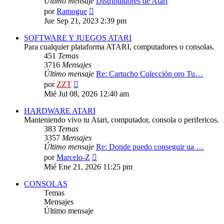
Último mensaje
Distribuidores de Atari
Ver
por
Ramogue
último
Jue Sep 21, 2023 2:39 pm
mensaje
SOFTWARE Y JUEGOS ATARI
Para cualquier plataforma ATARI, computadores o consolas.
451
Temas
3716
Mensajes
Último mensaje
Re: Cartucho Colección oro Tu…
Ver
por
ZZT
último
Mié Jul 08, 2026 12:40 am
mensaje
HARDWARE ATARI
Manteniendo vivo tu Atari, computador, consola o perifericos.
383
Temas
3357
Mensajes
Último mensaje
Re: Donde puedo conseguir ua …
Ver
por
Marcelo-Z
último
Mié Ene 21, 2026 11:25 pm
mensaje
CONSOLAS
Temas
Mensajes
Último mensaje