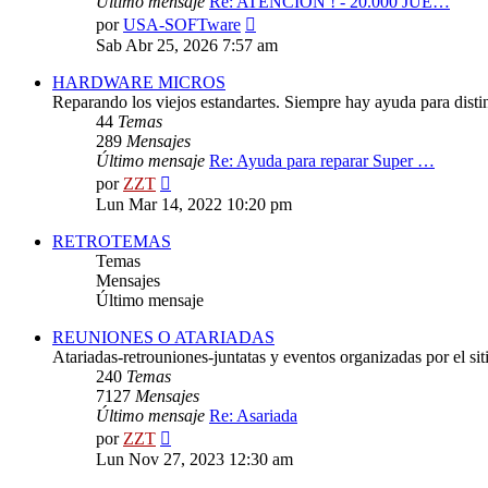
Último mensaje
Re: ATENCION ! - 20.000 JUE…
Ver
por
USA-SOFTware
último
Sab Abr 25, 2026 7:57 am
mensaje
HARDWARE MICROS
Reparando los viejos estandartes. Siempre hay ayuda para distint
44
Temas
289
Mensajes
Último mensaje
Re: Ayuda para reparar Super …
Ver
por
ZZT
último
Lun Mar 14, 2022 10:20 pm
mensaje
RETROTEMAS
Temas
Mensajes
Último mensaje
REUNIONES O ATARIADAS
Atariadas-retrouniones-juntatas y eventos organizadas por el sit
240
Temas
7127
Mensajes
Último mensaje
Re: Asariada
Ver
por
ZZT
último
Lun Nov 27, 2023 12:30 am
mensaje