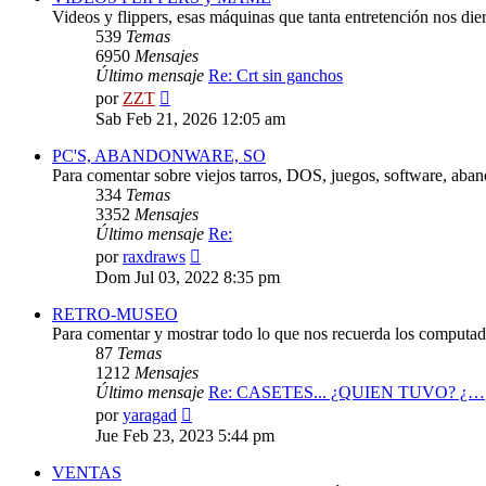
Videos y flippers, esas máquinas que tanta entretención nos die
539
Temas
6950
Mensajes
Último mensaje
Re: Crt sin ganchos
Ver
por
ZZT
último
Sab Feb 21, 2026 12:05 am
mensaje
PC'S, ABANDONWARE, SO
Para comentar sobre viejos tarros, DOS, juegos, software, aba
334
Temas
3352
Mensajes
Último mensaje
Re:
Ver
por
raxdraws
último
Dom Jul 03, 2022 8:35 pm
mensaje
RETRO-MUSEO
Para comentar y mostrar todo lo que nos recuerda los computado
87
Temas
1212
Mensajes
Último mensaje
Re: CASETES... ¿QUIEN TUVO? ¿…
Ver
por
yaragad
último
Jue Feb 23, 2023 5:44 pm
mensaje
VENTAS