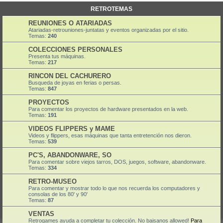
RETROTEMAS
REUNIONES O ATARIADAS
Atariadas-retrouniones-juntatas y eventos organizadas por el sitio.
Temas:
240
COLECCIONES PERSONALES
Presenta tus máquinas.
Temas:
217
RINCON DEL CACHURERO
Busqueda de joyas en ferias o persas.
Temas:
847
PROYECTOS
Para comentar los proyectos de hardware presentados en la web.
Temas:
191
VIDEOS FLIPPERS y MAME
Videos y flippers, esas máquinas que tanta entretención nos dieron.
Temas:
539
PC'S, ABANDONWARE, SO
Para comentar sobre viejos tarros, DOS, juegos, software, abandonware.
Temas:
334
RETRO-MUSEO
Para comentar y mostrar todo lo que nos recuerda los computadores y
consolas de los 80' y 90'
Temas:
87
VENTAS
Retrogames ayuda a completar tu colección. No baisanos allowed!
Para