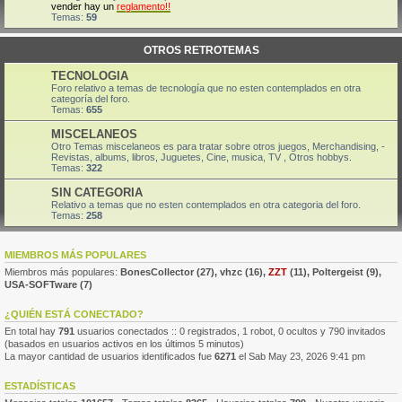
vender hay un
reglamento!!
Temas:
59
OTROS RETROTEMAS
TECNOLOGIA
Foro relativo a temas de tecnología que no esten contemplados en otra
categoría del foro.
Temas:
655
MISCELANEOS
Otro Temas miscelaneos es para tratar sobre otros juegos, Merchandising, -
Revistas, albums, libros, Juguetes, Cine, musica, TV , Otros hobbys.
Temas:
322
SIN CATEGORIA
Relativo a temas que no esten contemplados en otra categoria del foro.
Temas:
258
MIEMBROS MÁS POPULARES
Miembros más populares:
BonesCollector
(27),
vhzc
(16),
ZZT
(11),
Poltergeist
(9),
USA-SOFTware
(7)
¿QUIÉN ESTÁ CONECTADO?
En total hay
791
usuarios conectados :: 0 registrados, 1 robot, 0 ocultos y 790 invitados
(basados en usuarios activos en los últimos 5 minutos)
La mayor cantidad de usuarios identificados fue
6271
el Sab May 23, 2026 9:41 pm
ESTADÍSTICAS