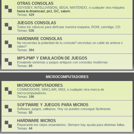
OTRAS CONSOLAS
ODYSSEY, INTELLIVISION, SEGA, NINTENDO, o cualquier otra máquina
hasta la dreamcast, ps1, GC, saturn.
Temas:
429
JUEGOS CONSOLAS
Todos los clásicos para disfrutar nuestra maquina, ROM, cartridge, CD.
Temas:
536
HARDWARE CONSOLAS
No recuerdas la polaridad de tu consola? necesitas un cable de antena o
video?
Temas:
384
MP5-PMP Y EMULACIÓN DE JUEGOS
Emulando sistemas y juegos antiguos con consolas modernas.
Temas:
69
MICROCOMPUTADORES
MICROCOMPUTADORES
COMMODORE, SINCLAIR, MSX, o cualquier otra marca de
microcomputadores.
Temas:
196
SOFTWARE Y JUEGOS PARA MICROS
Software, juegos, utilitarios. Hoy se pueden conseguir fácilmente.
Temas:
50
HARDWARE MICROS
Reparando los viejos estandartes. Siempre hay ayuda para distintas fallas.
Temas:
44