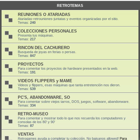
RETROTEMAS
REUNIONES O ATARIADAS
Atariadas-retrouniones-juntatas y eventos organizadas por el sitio.
Temas:
240
COLECCIONES PERSONALES
Presenta tus máquinas.
Temas:
217
RINCON DEL CACHURERO
Busqueda de joyas en ferias o persas.
Temas:
847
PROYECTOS
Para comentar los proyectos de hardware presentados en la web.
Temas:
191
VIDEOS FLIPPERS y MAME
Videos y flippers, esas máquinas que tanta entretención nos dieron.
Temas:
539
PC'S, ABANDONWARE, SO
Para comentar sobre viejos tarros, DOS, juegos, software, abandonware.
Temas:
334
RETRO-MUSEO
Para comentar y mostrar todo lo que nos recuerda los computadores y
consolas de los 80' y 90'
Temas:
87
VENTAS
Retrogames ayuda a completar tu colección. No baisanos allowed!
Para