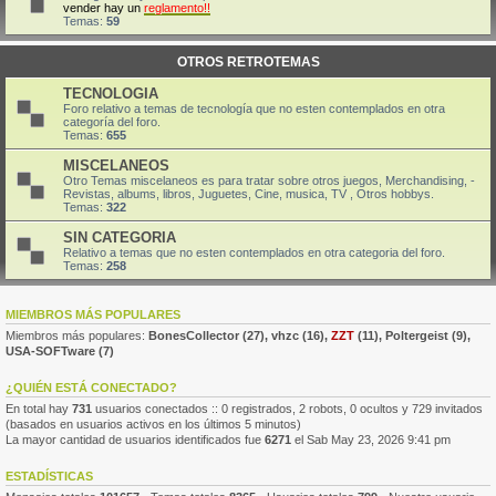
vender hay un
reglamento!!
Temas:
59
OTROS RETROTEMAS
TECNOLOGIA
Foro relativo a temas de tecnología que no esten contemplados en otra
categoría del foro.
Temas:
655
MISCELANEOS
Otro Temas miscelaneos es para tratar sobre otros juegos, Merchandising, -
Revistas, albums, libros, Juguetes, Cine, musica, TV , Otros hobbys.
Temas:
322
SIN CATEGORIA
Relativo a temas que no esten contemplados en otra categoria del foro.
Temas:
258
MIEMBROS MÁS POPULARES
Miembros más populares:
BonesCollector
(27),
vhzc
(16),
ZZT
(11),
Poltergeist
(9),
USA-SOFTware
(7)
¿QUIÉN ESTÁ CONECTADO?
En total hay
731
usuarios conectados :: 0 registrados, 2 robots, 0 ocultos y 729 invitados
(basados en usuarios activos en los últimos 5 minutos)
La mayor cantidad de usuarios identificados fue
6271
el Sab May 23, 2026 9:41 pm
ESTADÍSTICAS