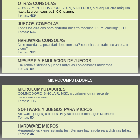
OTRAS CONSOLAS
ODYSSEY, INTELLIVISION, SEGA, NINTENDO, o cualquier otra máquina
hasta la dreamcast, ps1, GC, saturn.
Temas:
429
JUEGOS CONSOLAS
Todos los clásicos para disfrutar nuestra maquina, ROM, cartridge, CD.
Temas:
536
HARDWARE CONSOLAS
No recuerdas la polaridad de tu consola? necesitas un cable de antena o
video?
Temas:
384
MP5-PMP Y EMULACIÓN DE JUEGOS
Emulando sistemas y juegos antiguos con consolas modernas.
Temas:
69
MICROCOMPUTADORES
MICROCOMPUTADORES
COMMODORE, SINCLAIR, MSX, o cualquier otra marca de
microcomputadores.
Temas:
196
SOFTWARE Y JUEGOS PARA MICROS
Software, juegos, utilitarios. Hoy se pueden conseguir fácilmente.
Temas:
50
HARDWARE MICROS
Reparando los viejos estandartes. Siempre hay ayuda para distintas fallas.
Temas:
44