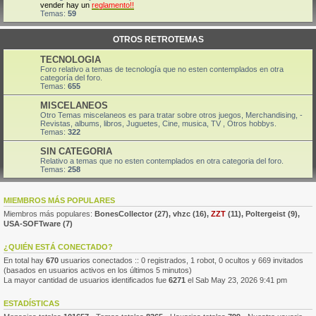
vender hay un
reglamento!!
Temas:
59
OTROS RETROTEMAS
TECNOLOGIA
Foro relativo a temas de tecnología que no esten contemplados en otra
categoría del foro.
Temas:
655
MISCELANEOS
Otro Temas miscelaneos es para tratar sobre otros juegos, Merchandising, -
Revistas, albums, libros, Juguetes, Cine, musica, TV , Otros hobbys.
Temas:
322
SIN CATEGORIA
Relativo a temas que no esten contemplados en otra categoria del foro.
Temas:
258
MIEMBROS MÁS POPULARES
Miembros más populares:
BonesCollector
(27),
vhzc
(16),
ZZT
(11),
Poltergeist
(9),
USA-SOFTware
(7)
¿QUIÉN ESTÁ CONECTADO?
En total hay
670
usuarios conectados :: 0 registrados, 1 robot, 0 ocultos y 669 invitados
(basados en usuarios activos en los últimos 5 minutos)
La mayor cantidad de usuarios identificados fue
6271
el Sab May 23, 2026 9:41 pm
ESTADÍSTICAS