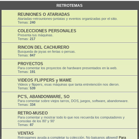
RETROTEMAS
REUNIONES O ATARIADAS
Atariadas-retrouniones-juntatas y eventos organizadas por el sitio.
Temas:
240
COLECCIONES PERSONALES
Presenta tus máquinas.
Temas:
217
RINCON DEL CACHURERO
Busqueda de joyas en ferias o persas.
Temas:
847
PROYECTOS
Para comentar los proyectos de hardware presentados en la web.
Temas:
191
VIDEOS FLIPPERS y MAME
Videos y flippers, esas máquinas que tanta entretención nos dieron.
Temas:
539
PC'S, ABANDONWARE, SO
Para comentar sobre viejos tarros, DOS, juegos, software, abandonware.
Temas:
334
RETRO-MUSEO
Para comentar y mostrar todo lo que nos recuerda los computadores y
consolas de los 80' y 90'
Temas:
87
VENTAS
Retrogames ayuda a completar tu colección. No baisanos allowed!
Para