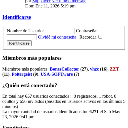
por
Suppawer
Ver último mensaje
Dom Ene 11, 2026 5:19 pm
Identificarse
Nombre de Usuario:
Contraseña:
Olvidé mi contraseña
|
Recordar
Miembros más populares
Miembros más populares:
BonesCollector
(27),
vhzc
(16),
ZZT
(11),
Poltergeist
(9),
USA-SOFTware
(7)
¿Quién está conectado?
En total hay
657
usuarios conectados :: 0 registrados, 1 robot, 0
ocultos y 656 invitados (basados en usuarios activos en los últimos 5
minutos)
La mayor cantidad de usuarios identificados fue
6271
el Sab May
23, 2026 9:41 pm
Estadísticas