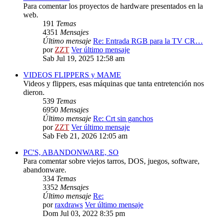
Para comentar los proyectos de hardware presentados en la
web.
191
Temas
4351
Mensajes
Último mensaje
Re: Entrada RGB para la TV CR…
por
ZZT
Ver último mensaje
Sab Jul 19, 2025 12:58 am
VIDEOS FLIPPERS y MAME
Videos y flippers, esas máquinas que tanta entretención nos
dieron.
539
Temas
6950
Mensajes
Último mensaje
Re: Crt sin ganchos
por
ZZT
Ver último mensaje
Sab Feb 21, 2026 12:05 am
PC'S, ABANDONWARE, SO
Para comentar sobre viejos tarros, DOS, juegos, software,
abandonware.
334
Temas
3352
Mensajes
Último mensaje
Re:
por
raxdraws
Ver último mensaje
Dom Jul 03, 2022 8:35 pm