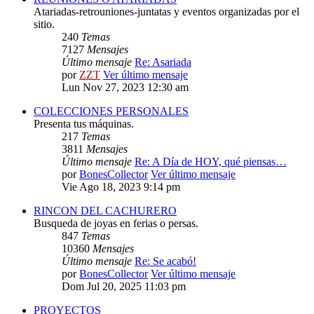
Atariadas-retrouniones-juntatas y eventos organizadas por el
sitio.
240
Temas
7127
Mensajes
Último mensaje
Re: Asariada
por
ZZT
Ver último mensaje
Lun Nov 27, 2023 12:30 am
COLECCIONES PERSONALES
Presenta tus máquinas.
217
Temas
3811
Mensajes
Último mensaje
Re: A Día de HOY, qué piensas…
por
BonesCollector
Ver último mensaje
Vie Ago 18, 2023 9:14 pm
RINCON DEL CACHURERO
Busqueda de joyas en ferias o persas.
847
Temas
10360
Mensajes
Último mensaje
Re: Se acabó!
por
BonesCollector
Ver último mensaje
Dom Jul 20, 2025 11:03 pm
PROYECTOS