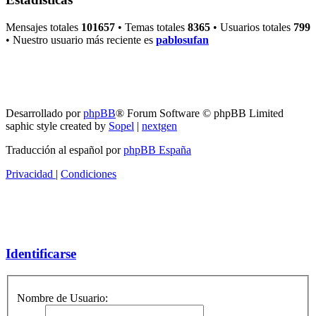
Mensajes totales
101657
• Temas totales
8365
• Usuarios totales
799
• Nuestro usuario más reciente es
pablosufan
RG
Índice general
Todos los horarios son
UTC-04:00
Borrar cookies
Desarrollado por
phpBB
® Forum Software © phpBB Limited
saphic style created by
Sopel
|
nextgen
Traducción al español por
phpBB España
Privacidad
|
Condiciones
Identificarse
Nombre de Usuario: