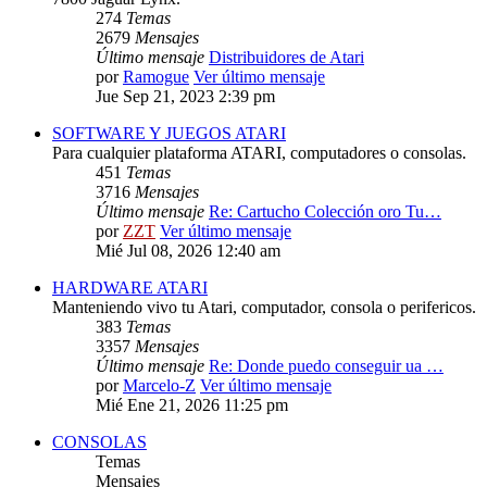
274
Temas
2679
Mensajes
Último mensaje
Distribuidores de Atari
por
Ramogue
Ver último mensaje
Jue Sep 21, 2023 2:39 pm
SOFTWARE Y JUEGOS ATARI
Para cualquier plataforma ATARI, computadores o consolas.
451
Temas
3716
Mensajes
Último mensaje
Re: Cartucho Colección oro Tu…
por
ZZT
Ver último mensaje
Mié Jul 08, 2026 12:40 am
HARDWARE ATARI
Manteniendo vivo tu Atari, computador, consola o perifericos.
383
Temas
3357
Mensajes
Último mensaje
Re: Donde puedo conseguir ua …
por
Marcelo-Z
Ver último mensaje
Mié Ene 21, 2026 11:25 pm
CONSOLAS
Temas
Mensajes