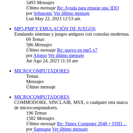
3493
Mensajes
Último mensaje
Re: Ayuda para reparar una 3DO
por
Sebasonic
Ver último mensaje
Lun May 22, 2023 12:53 am
MP5-PMP Y EMULACIÓN DE JUEGOS
Emulando sistemas y juegos antiguos con consolas modernas.
69
Temas
586
Mensajes
Último mensaje
Re: nuevo en mp5 x7
por
Alonso
Ver último mensaje
Jue Ago 24, 2023 11:10 am
MICROCOMPUTADORES
Temas
Mensajes
Último mensaje
MICROCOMPUTADORES
COMMODORE, SINCLAIR, MSX, o cualquier otra marca
de microcomputadores.
196
Temas
1582
Mensajes
Último mensaje
Re: Timex Computer 2048 + FDD…
por
Samsung
Ver último mensaje