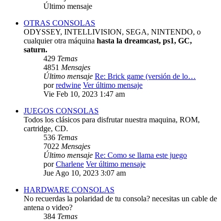
Último mensaje
OTRAS CONSOLAS
ODYSSEY, INTELLIVISION, SEGA, NINTENDO, o
cualquier otra máquina
hasta la dreamcast, ps1, GC,
saturn.
429
Temas
4851
Mensajes
Último mensaje
Re: Brick game (versión de lo…
por
redwine
Ver último mensaje
Vie Feb 10, 2023 1:47 am
JUEGOS CONSOLAS
Todos los clásicos para disfrutar nuestra maquina, ROM,
cartridge, CD.
536
Temas
7022
Mensajes
Último mensaje
Re: Como se llama este juego
por
Charlene
Ver último mensaje
Jue Ago 10, 2023 3:07 am
HARDWARE CONSOLAS
No recuerdas la polaridad de tu consola? necesitas un cable de
antena o video?
384
Temas