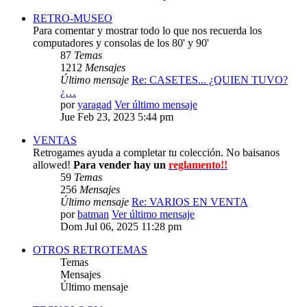
RETRO-MUSEO
Para comentar y mostrar todo lo que nos recuerda los
computadores y consolas de los 80' y 90'
87
Temas
1212
Mensajes
Último mensaje
Re: CASETES... ¿QUIEN TUVO?
¿…
por
yaragad
Ver último mensaje
Jue Feb 23, 2023 5:44 pm
VENTAS
Retrogames ayuda a completar tu colección. No baisanos
allowed!
Para vender hay un
reglamento!!
59
Temas
256
Mensajes
Último mensaje
Re: VARIOS EN VENTA
por
batman
Ver último mensaje
Dom Jul 06, 2025 11:28 pm
OTROS RETROTEMAS
Temas
Mensajes
Último mensaje