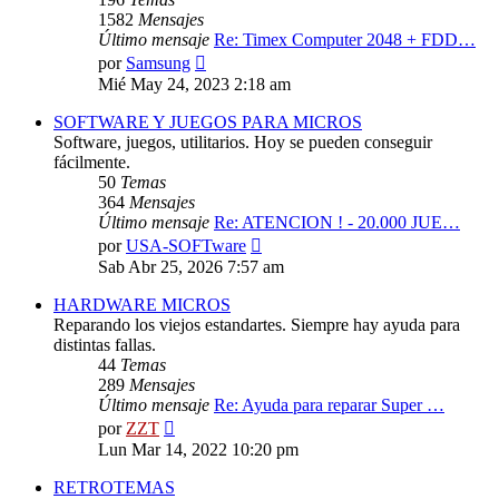
1582
Mensajes
Último mensaje
Re: Timex Computer 2048 + FDD…
Ver
por
Samsung
último
Mié May 24, 2023 2:18 am
mensaje
SOFTWARE Y JUEGOS PARA MICROS
Software, juegos, utilitarios. Hoy se pueden conseguir
fácilmente.
50
Temas
364
Mensajes
Último mensaje
Re: ATENCION ! - 20.000 JUE…
Ver
por
USA-SOFTware
último
Sab Abr 25, 2026 7:57 am
mensaje
HARDWARE MICROS
Reparando los viejos estandartes. Siempre hay ayuda para
distintas fallas.
44
Temas
289
Mensajes
Último mensaje
Re: Ayuda para reparar Super …
Ver
por
ZZT
último
Lun Mar 14, 2022 10:20 pm
mensaje
RETROTEMAS