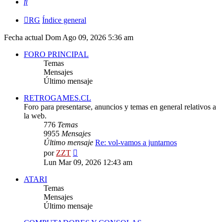
Buscar
RG
Índice general
Fecha actual Dom Ago 09, 2026 5:36 am
FORO PRINCIPAL
Temas
Mensajes
Último mensaje
RETROGAMES.CL
Foro para presentarse, anuncios y temas en general relativos a
la web.
776
Temas
9955
Mensajes
Último mensaje
Re: vol-vamos a juntarnos
Ver
por
ZZT
último
Lun Mar 09, 2026 12:43 am
mensaje
ATARI
Temas
Mensajes
Último mensaje