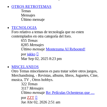
mensaje
OTROS RETROTEMAS
Temas
Mensajes
Último mensaje
TECNOLOGIA
Foro relativo a temas de tecnología que no esten
contemplados en otra categoría del foro.
655
Temas
8285
Mensajes
Último mensaje
Montezuma AI Rebooted!
Ver
por
jakko
último
Mar Sep 02, 2025 8:23 pm
mensaje
MISCELANEOS
Otro Temas miscelaneos es para tratar sobre otros juegos,
Merchandising, - Revistas, albums, libros, Juguetes, Cine,
musica, TV , Otros hobbys.
322
Temas
3117
Mensajes
Último mensaje
Re: Películas Ochenteras que …
Ver
por
ZZT
último
Jue Abr 02, 2026 2:51 am
mensaje