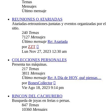
Temas
Mensajes
Último mensaje
REUNIONES O ATARIADAS
Atariadas-retrouniones-juntatas y eventos organizadas por el
sitio.
240
Temas
7127
Mensajes
Último mensaje
Re: Asariada
Ver
por
ZZT
último
Lun Nov 27, 2023 12:30 am
mensaje
COLECCIONES PERSONALES
Presenta tus máquinas.
217
Temas
3811
Mensajes
Último mensaje
Re: A Día de HOY, qué piensas…
Ver
por
BonesCollector
último
Vie Ago 18, 2023 9:14 pm
mensaje
RINCON DEL CACHURERO
Busqueda de joyas en ferias o persas.
847
Temas
10360
Mensajes