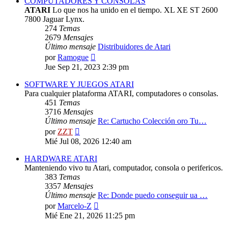
COMPUTADORES Y CONSOLAS
ATARI
Lo que nos ha unido en el tiempo. XL XE ST 2600
7800 Jaguar Lynx.
274
Temas
2679
Mensajes
Último mensaje
Distribuidores de Atari
Ver
por
Ramogue
último
Jue Sep 21, 2023 2:39 pm
mensaje
SOFTWARE Y JUEGOS ATARI
Para cualquier plataforma ATARI, computadores o consolas.
451
Temas
3716
Mensajes
Último mensaje
Re: Cartucho Colección oro Tu…
Ver
por
ZZT
último
Mié Jul 08, 2026 12:40 am
mensaje
HARDWARE ATARI
Manteniendo vivo tu Atari, computador, consola o perifericos.
383
Temas
3357
Mensajes
Último mensaje
Re: Donde puedo conseguir ua …
Ver
por
Marcelo-Z
último
Mié Ene 21, 2026 11:25 pm
mensaje