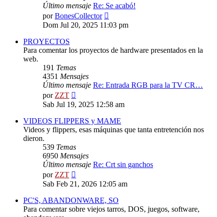
Último mensaje
Re: Se acabó!
Ver
por
BonesCollector
último
Dom Jul 20, 2025 11:03 pm
mensaje
PROYECTOS
Para comentar los proyectos de hardware presentados en la
web.
191
Temas
4351
Mensajes
Último mensaje
Re: Entrada RGB para la TV CR…
Ver
por
ZZT
último
Sab Jul 19, 2025 12:58 am
mensaje
VIDEOS FLIPPERS y MAME
Videos y flippers, esas máquinas que tanta entretención nos
dieron.
539
Temas
6950
Mensajes
Último mensaje
Re: Crt sin ganchos
Ver
por
ZZT
último
Sab Feb 21, 2026 12:05 am
mensaje
PC'S, ABANDONWARE, SO
Para comentar sobre viejos tarros, DOS, juegos, software,