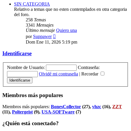
SIN CATEGORIA
Relativo a temas que no esten contemplados en otra categoria
del foro.
258
Temas
3341
Mensajes
Último mensaje
Quiero una
Ver
por
Suppawer
último
Dom Ene 11, 2026 5:19 pm
mensaje
Identificarse
Nombre de Usuario:
Contraseña:
Olvidé mi contraseña
|
Recordar
Miembros más populares
Miembros más populares:
BonesCollector
(27),
vhzc
(16),
ZZT
(11),
Poltergeist
(9),
USA-SOFTware
(7)
¿Quién está conectado?