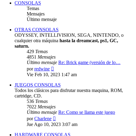
CONSOLAS
Temas
Mensajes
Último mensaje
OTRAS CONSOLAS
ODYSSEY, INTELLIVISION, SEGA, NINTENDO, o
cualquier otra máquina
hasta la dreamcast, ps1, GC,
saturn.
429
Temas
4851
Mensajes
Último mensaje
Re: Brick game (versión de lo…
Ver
por
redwine
último
Vie Feb 10, 2023 1:47 am
mensaje
JUEGOS CONSOLAS
Todos los clásicos para disfrutar nuestra maquina, ROM,
cartridge, CD.
536
Temas
7022
Mensajes
Último mensaje
Re: Como se llama este juego
Ver
por
Charlene
último
Jue Ago 10, 2023 3:07 am
mensaje
HARDWARE CONSOLAS