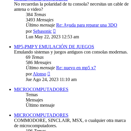
No recuerdas la polaridad de tu consola? necesitas un cable de
antena o video?
384
Temas
3493
Mensajes
Último mensaje
Re: Ayuda para reparar una 3DO
Ver
por
Sebasonic
último
Lun May 22, 2023 12:53 am
mensaje
MP5-PMP Y EMULACIÓN DE JUEGOS
Emulando sistemas y juegos antiguos con consolas modernas.
69
Temas
586
Mensajes
Último mensaje
Re: nuevo en mp5 x7
Ver
por
Alonso
último
Jue Ago 24, 2023 11:10 am
mensaje
MICROCOMPUTADORES
Temas
Mensajes
Último mensaje
MICROCOMPUTADORES
COMMODORE, SINCLAIR, MSX, o cualquier otra marca
de microcomputadores.
196
Temas