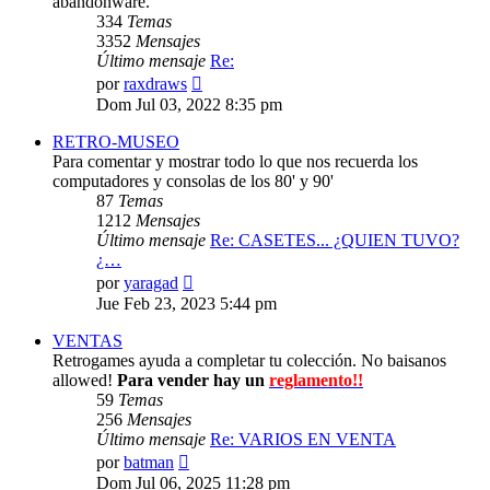
abandonware.
334
Temas
3352
Mensajes
Último mensaje
Re:
Ver
por
raxdraws
último
Dom Jul 03, 2022 8:35 pm
mensaje
RETRO-MUSEO
Para comentar y mostrar todo lo que nos recuerda los
computadores y consolas de los 80' y 90'
87
Temas
1212
Mensajes
Último mensaje
Re: CASETES... ¿QUIEN TUVO?
¿…
Ver
por
yaragad
último
Jue Feb 23, 2023 5:44 pm
mensaje
VENTAS
Retrogames ayuda a completar tu colección. No baisanos
allowed!
Para vender hay un
reglamento!!
59
Temas
256
Mensajes
Último mensaje
Re: VARIOS EN VENTA
Ver
por
batman
último
Dom Jul 06, 2025 11:28 pm