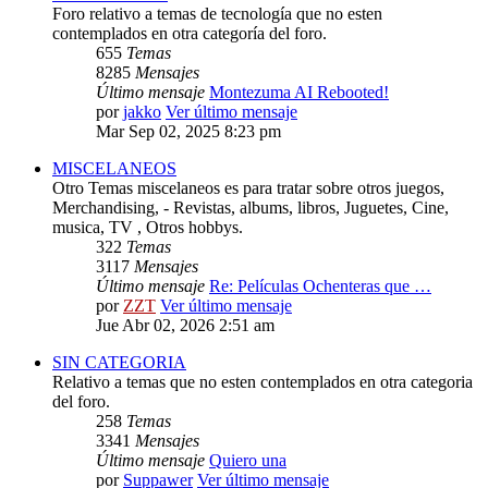
Foro relativo a temas de tecnología que no esten
contemplados en otra categoría del foro.
655
Temas
8285
Mensajes
Último mensaje
Montezuma AI Rebooted!
por
jakko
Ver último mensaje
Mar Sep 02, 2025 8:23 pm
MISCELANEOS
Otro Temas miscelaneos es para tratar sobre otros juegos,
Merchandising, - Revistas, albums, libros, Juguetes, Cine,
musica, TV , Otros hobbys.
322
Temas
3117
Mensajes
Último mensaje
Re: Películas Ochenteras que …
por
ZZT
Ver último mensaje
Jue Abr 02, 2026 2:51 am
SIN CATEGORIA
Relativo a temas que no esten contemplados en otra categoria
del foro.
258
Temas
3341
Mensajes
Último mensaje
Quiero una
por
Suppawer
Ver último mensaje