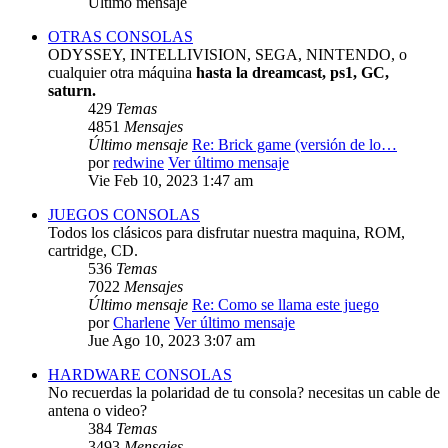
Último mensaje
OTRAS CONSOLAS
ODYSSEY, INTELLIVISION, SEGA, NINTENDO, o
cualquier otra máquina
hasta la dreamcast, ps1, GC,
saturn.
429
Temas
4851
Mensajes
Último mensaje
Re: Brick game (versión de lo…
por
redwine
Ver último mensaje
Vie Feb 10, 2023 1:47 am
JUEGOS CONSOLAS
Todos los clásicos para disfrutar nuestra maquina, ROM,
cartridge, CD.
536
Temas
7022
Mensajes
Último mensaje
Re: Como se llama este juego
por
Charlene
Ver último mensaje
Jue Ago 10, 2023 3:07 am
HARDWARE CONSOLAS
No recuerdas la polaridad de tu consola? necesitas un cable de
antena o video?
384
Temas
3493
Mensajes