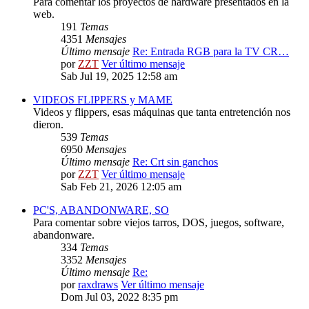
Para comentar los proyectos de hardware presentados en la
web.
191
Temas
4351
Mensajes
Último mensaje
Re: Entrada RGB para la TV CR…
por
ZZT
Ver último mensaje
Sab Jul 19, 2025 12:58 am
VIDEOS FLIPPERS y MAME
Videos y flippers, esas máquinas que tanta entretención nos
dieron.
539
Temas
6950
Mensajes
Último mensaje
Re: Crt sin ganchos
por
ZZT
Ver último mensaje
Sab Feb 21, 2026 12:05 am
PC'S, ABANDONWARE, SO
Para comentar sobre viejos tarros, DOS, juegos, software,
abandonware.
334
Temas
3352
Mensajes
Último mensaje
Re:
por
raxdraws
Ver último mensaje
Dom Jul 03, 2022 8:35 pm