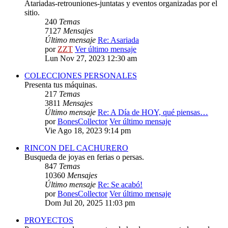
Atariadas-retrouniones-juntatas y eventos organizadas por el
sitio.
240
Temas
7127
Mensajes
Último mensaje
Re: Asariada
por
ZZT
Ver último mensaje
Lun Nov 27, 2023 12:30 am
COLECCIONES PERSONALES
Presenta tus máquinas.
217
Temas
3811
Mensajes
Último mensaje
Re: A Día de HOY, qué piensas…
por
BonesCollector
Ver último mensaje
Vie Ago 18, 2023 9:14 pm
RINCON DEL CACHURERO
Busqueda de joyas en ferias o persas.
847
Temas
10360
Mensajes
Último mensaje
Re: Se acabó!
por
BonesCollector
Ver último mensaje
Dom Jul 20, 2025 11:03 pm
PROYECTOS