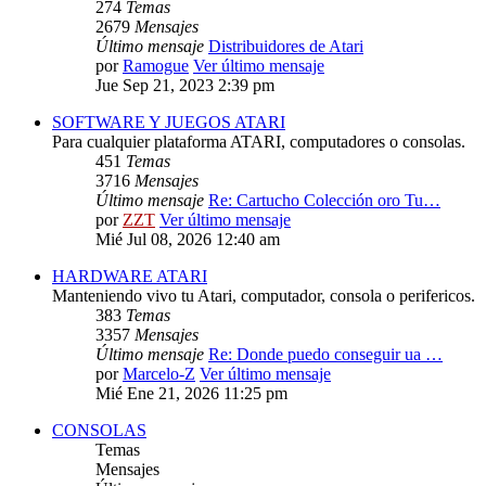
274
Temas
2679
Mensajes
Último mensaje
Distribuidores de Atari
por
Ramogue
Ver último mensaje
Jue Sep 21, 2023 2:39 pm
SOFTWARE Y JUEGOS ATARI
Para cualquier plataforma ATARI, computadores o consolas.
451
Temas
3716
Mensajes
Último mensaje
Re: Cartucho Colección oro Tu…
por
ZZT
Ver último mensaje
Mié Jul 08, 2026 12:40 am
HARDWARE ATARI
Manteniendo vivo tu Atari, computador, consola o perifericos.
383
Temas
3357
Mensajes
Último mensaje
Re: Donde puedo conseguir ua …
por
Marcelo-Z
Ver último mensaje
Mié Ene 21, 2026 11:25 pm
CONSOLAS
Temas
Mensajes