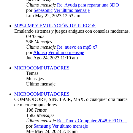
Último mensaje
Re: Ayuda para reparar una 3DO
por
Sebasonic
Ver último mensaje
Lun May 22, 2023 12:53 am
MP5-PMP Y EMULACIÓN DE JUEGOS
Emulando sistemas y juegos antiguos con consolas modernas.
69
Temas
586
Mensajes
Último mensaje
Re: nuevo en mp5 x7
por
Alonso
Ver último mensaje
Jue Ago 24, 2023 11:10 am
MICROCOMPUTADORES
Temas
Mensajes
Último mensaje
MICROCOMPUTADORES
COMMODORE, SINCLAIR, MSX, o cualquier otra marca
de microcomputadores.
196
Temas
1582
Mensajes
Último mensaje
Re: Timex Computer 2048 + FDD…
por
Samsung
Ver último mensaje
Mié May 24, 2023 2:18 am