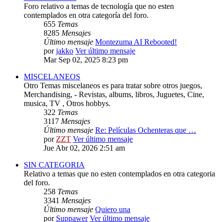
Foro relativo a temas de tecnología que no esten
contemplados en otra categoría del foro.
655
Temas
8285
Mensajes
Último mensaje
Montezuma AI Rebooted!
por
jakko
Ver último mensaje
Mar Sep 02, 2025 8:23 pm
MISCELANEOS
Otro Temas miscelaneos es para tratar sobre otros juegos,
Merchandising, - Revistas, albums, libros, Juguetes, Cine,
musica, TV , Otros hobbys.
322
Temas
3117
Mensajes
Último mensaje
Re: Películas Ochenteras que …
por
ZZT
Ver último mensaje
Jue Abr 02, 2026 2:51 am
SIN CATEGORIA
Relativo a temas que no esten contemplados en otra categoria
del foro.
258
Temas
3341
Mensajes
Último mensaje
Quiero una
por
Suppawer
Ver último mensaje