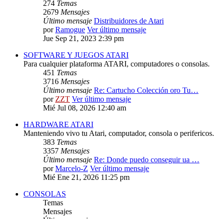
274
Temas
2679
Mensajes
Último mensaje
Distribuidores de Atari
por
Ramogue
Ver último mensaje
Jue Sep 21, 2023 2:39 pm
SOFTWARE Y JUEGOS ATARI
Para cualquier plataforma ATARI, computadores o consolas.
451
Temas
3716
Mensajes
Último mensaje
Re: Cartucho Colección oro Tu…
por
ZZT
Ver último mensaje
Mié Jul 08, 2026 12:40 am
HARDWARE ATARI
Manteniendo vivo tu Atari, computador, consola o perifericos.
383
Temas
3357
Mensajes
Último mensaje
Re: Donde puedo conseguir ua …
por
Marcelo-Z
Ver último mensaje
Mié Ene 21, 2026 11:25 pm
CONSOLAS
Temas
Mensajes