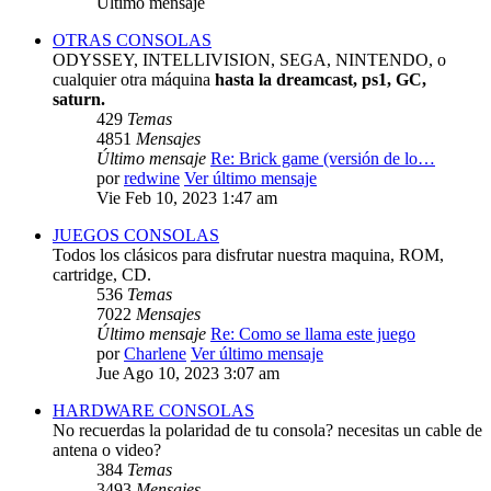
Último mensaje
OTRAS CONSOLAS
ODYSSEY, INTELLIVISION, SEGA, NINTENDO, o
cualquier otra máquina
hasta la dreamcast, ps1, GC,
saturn.
429
Temas
4851
Mensajes
Último mensaje
Re: Brick game (versión de lo…
por
redwine
Ver último mensaje
Vie Feb 10, 2023 1:47 am
JUEGOS CONSOLAS
Todos los clásicos para disfrutar nuestra maquina, ROM,
cartridge, CD.
536
Temas
7022
Mensajes
Último mensaje
Re: Como se llama este juego
por
Charlene
Ver último mensaje
Jue Ago 10, 2023 3:07 am
HARDWARE CONSOLAS
No recuerdas la polaridad de tu consola? necesitas un cable de
antena o video?
384
Temas
3493
Mensajes