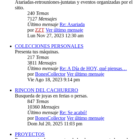
Atariadas-retrouniones-juntatas y eventos organizadas por el
sitio.
240
Temas
7127
Mensajes
Último mensaje
Re: Asariada
por
ZZT
Ver último mensaje
Lun Nov 27, 2023 12:30 am
COLECCIONES PERSONALES
Presenta tus máquinas.
217
Temas
3811
Mensajes
Último mensaje
Re: A Día de HOY, qué piensas…
por
BonesCollector
Ver último mensaje
Vie Ago 18, 2023 9:14 pm
RINCON DEL CACHURERO
Busqueda de joyas en ferias o persas.
847
Temas
10360
Mensajes
Último mensaje
Re: Se acabó!
por
BonesCollector
Ver último mensaje
Dom Jul 20, 2025 11:03 pm
PROYECTOS