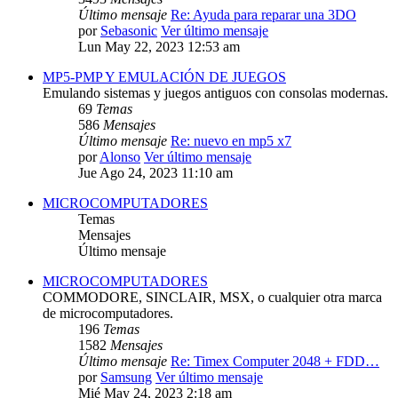
Último mensaje
Re: Ayuda para reparar una 3DO
por
Sebasonic
Ver último mensaje
Lun May 22, 2023 12:53 am
MP5-PMP Y EMULACIÓN DE JUEGOS
Emulando sistemas y juegos antiguos con consolas modernas.
69
Temas
586
Mensajes
Último mensaje
Re: nuevo en mp5 x7
por
Alonso
Ver último mensaje
Jue Ago 24, 2023 11:10 am
MICROCOMPUTADORES
Temas
Mensajes
Último mensaje
MICROCOMPUTADORES
COMMODORE, SINCLAIR, MSX, o cualquier otra marca
de microcomputadores.
196
Temas
1582
Mensajes
Último mensaje
Re: Timex Computer 2048 + FDD…
por
Samsung
Ver último mensaje
Mié May 24, 2023 2:18 am