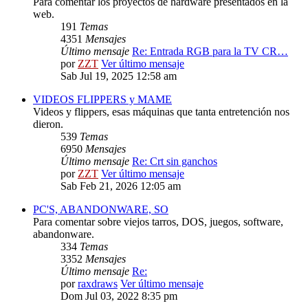
Para comentar los proyectos de hardware presentados en la
web.
191
Temas
4351
Mensajes
Último mensaje
Re: Entrada RGB para la TV CR…
por
ZZT
Ver último mensaje
Sab Jul 19, 2025 12:58 am
VIDEOS FLIPPERS y MAME
Videos y flippers, esas máquinas que tanta entretención nos
dieron.
539
Temas
6950
Mensajes
Último mensaje
Re: Crt sin ganchos
por
ZZT
Ver último mensaje
Sab Feb 21, 2026 12:05 am
PC'S, ABANDONWARE, SO
Para comentar sobre viejos tarros, DOS, juegos, software,
abandonware.
334
Temas
3352
Mensajes
Último mensaje
Re:
por
raxdraws
Ver último mensaje
Dom Jul 03, 2022 8:35 pm