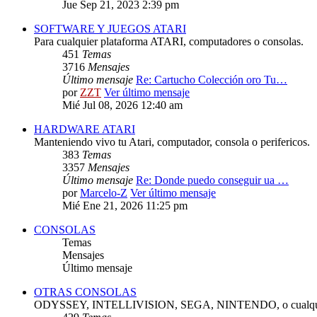
Jue Sep 21, 2023 2:39 pm
SOFTWARE Y JUEGOS ATARI
Para cualquier plataforma ATARI, computadores o consolas.
451
Temas
3716
Mensajes
Último mensaje
Re: Cartucho Colección oro Tu…
por
ZZT
Ver último mensaje
Mié Jul 08, 2026 12:40 am
HARDWARE ATARI
Manteniendo vivo tu Atari, computador, consola o perifericos.
383
Temas
3357
Mensajes
Último mensaje
Re: Donde puedo conseguir ua …
por
Marcelo-Z
Ver último mensaje
Mié Ene 21, 2026 11:25 pm
CONSOLAS
Temas
Mensajes
Último mensaje
OTRAS CONSOLAS
ODYSSEY, INTELLIVISION, SEGA, NINTENDO, o cualquie