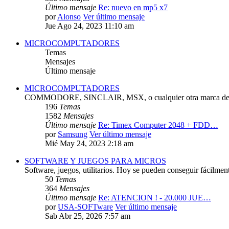
Último mensaje
Re: nuevo en mp5 x7
por
Alonso
Ver último mensaje
Jue Ago 24, 2023 11:10 am
MICROCOMPUTADORES
Temas
Mensajes
Último mensaje
MICROCOMPUTADORES
COMMODORE, SINCLAIR, MSX, o cualquier otra marca de 
196
Temas
1582
Mensajes
Último mensaje
Re: Timex Computer 2048 + FDD…
por
Samsung
Ver último mensaje
Mié May 24, 2023 2:18 am
SOFTWARE Y JUEGOS PARA MICROS
Software, juegos, utilitarios. Hoy se pueden conseguir fácilmen
50
Temas
364
Mensajes
Último mensaje
Re: ATENCION ! - 20.000 JUE…
por
USA-SOFTware
Ver último mensaje
Sab Abr 25, 2026 7:57 am