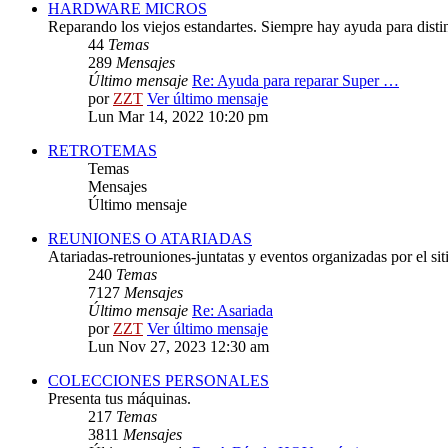
HARDWARE MICROS
Reparando los viejos estandartes. Siempre hay ayuda para distint
44
Temas
289
Mensajes
Último mensaje
Re: Ayuda para reparar Super …
por
ZZT
Ver último mensaje
Lun Mar 14, 2022 10:20 pm
RETROTEMAS
Temas
Mensajes
Último mensaje
REUNIONES O ATARIADAS
Atariadas-retrouniones-juntatas y eventos organizadas por el sit
240
Temas
7127
Mensajes
Último mensaje
Re: Asariada
por
ZZT
Ver último mensaje
Lun Nov 27, 2023 12:30 am
COLECCIONES PERSONALES
Presenta tus máquinas.
217
Temas
3811
Mensajes