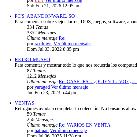
por
ZZT
Ver último mensaje
Sab Feb 21, 2026 12:05 am
PC'S, ABANDONWARE, SO
Para comentar sobre viejos tarros, DOS, juegos, software, aba
334
Temas
3352
Mensajes
Último mensaje
Re:
por
raxdraws
Ver último mensaje
Dom Jul 03, 2022 8:35 pm
RETRO-MUSEO
Para comentar y mostrar todo lo que nos recuerda los computado
87
Temas
1212
Mensajes
Último mensaje
Re: CASETES... ¿QUIEN TUVO? ¿…
por
yaragad
Ver último mensaje
Jue Feb 23, 2023 5:44 pm
VENTAS
Retrogames ayuda a completar tu colección. No baisanos allo
59
Temas
256
Mensajes
Último mensaje
Re: VARIOS EN VENTA
por
batman
Ver último mensaje
Dom Jul 06, 2025 11:28 pm