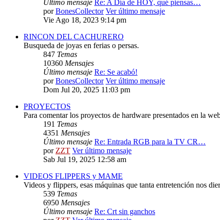
Último mensaje
Re: A Día de HOY, qué piensas…
por
BonesCollector
Ver último mensaje
Vie Ago 18, 2023 9:14 pm
RINCON DEL CACHURERO
Busqueda de joyas en ferias o persas.
847
Temas
10360
Mensajes
Último mensaje
Re: Se acabó!
por
BonesCollector
Ver último mensaje
Dom Jul 20, 2025 11:03 pm
PROYECTOS
Para comentar los proyectos de hardware presentados en la web
191
Temas
4351
Mensajes
Último mensaje
Re: Entrada RGB para la TV CR…
por
ZZT
Ver último mensaje
Sab Jul 19, 2025 12:58 am
VIDEOS FLIPPERS y MAME
Videos y flippers, esas máquinas que tanta entretención nos die
539
Temas
6950
Mensajes
Último mensaje
Re: Crt sin ganchos