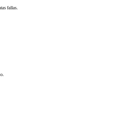
as fallas.
io.