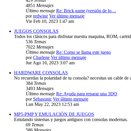
429
Temas
4851
Mensajes
Último mensaje
Re: Brick game (versión de lo…
por
redwine
Ver último mensaje
Vie Feb 10, 2023 1:47 am
JUEGOS CONSOLAS
Todos los clásicos para disfrutar nuestra maquina, ROM, cartri
536
Temas
7022
Mensajes
Último mensaje
Re: Como se llama este juego
por
Charlene
Ver último mensaje
Jue Ago 10, 2023 3:07 am
HARDWARE CONSOLAS
No recuerdas la polaridad de tu consola? necesitas un cable de 
384
Temas
3493
Mensajes
Último mensaje
Re: Ayuda para reparar una 3DO
por
Sebasonic
Ver último mensaje
Lun May 22, 2023 12:53 am
MP5-PMP Y EMULACIÓN DE JUEGOS
Emulando sistemas y juegos antiguos con consolas modernas.
69
Temas
586
Mensajes