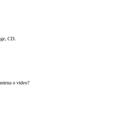
dge, CD.
antena o video?