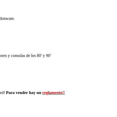
ndonware.
res y consolas de los 80' y 90'
wed!
Para vender hay un
reglamento!!