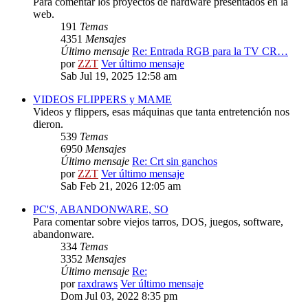
Para comentar los proyectos de hardware presentados en la
web.
191
Temas
4351
Mensajes
Último mensaje
Re: Entrada RGB para la TV CR…
por
ZZT
Ver último mensaje
Sab Jul 19, 2025 12:58 am
VIDEOS FLIPPERS y MAME
Videos y flippers, esas máquinas que tanta entretención nos
dieron.
539
Temas
6950
Mensajes
Último mensaje
Re: Crt sin ganchos
por
ZZT
Ver último mensaje
Sab Feb 21, 2026 12:05 am
PC'S, ABANDONWARE, SO
Para comentar sobre viejos tarros, DOS, juegos, software,
abandonware.
334
Temas
3352
Mensajes
Último mensaje
Re:
por
raxdraws
Ver último mensaje
Dom Jul 03, 2022 8:35 pm