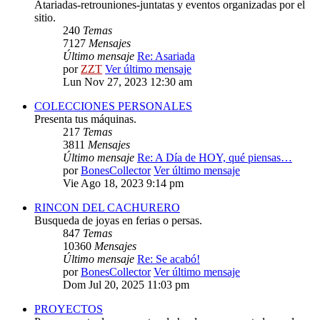
Atariadas-retrouniones-juntatas y eventos organizadas por el
sitio.
240
Temas
7127
Mensajes
Último mensaje
Re: Asariada
por
ZZT
Ver último mensaje
Lun Nov 27, 2023 12:30 am
COLECCIONES PERSONALES
Presenta tus máquinas.
217
Temas
3811
Mensajes
Último mensaje
Re: A Día de HOY, qué piensas…
por
BonesCollector
Ver último mensaje
Vie Ago 18, 2023 9:14 pm
RINCON DEL CACHURERO
Busqueda de joyas en ferias o persas.
847
Temas
10360
Mensajes
Último mensaje
Re: Se acabó!
por
BonesCollector
Ver último mensaje
Dom Jul 20, 2025 11:03 pm
PROYECTOS