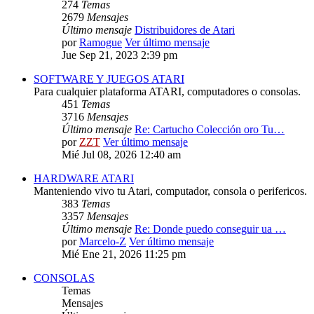
274
Temas
2679
Mensajes
Último mensaje
Distribuidores de Atari
por
Ramogue
Ver último mensaje
Jue Sep 21, 2023 2:39 pm
SOFTWARE Y JUEGOS ATARI
Para cualquier plataforma ATARI, computadores o consolas.
451
Temas
3716
Mensajes
Último mensaje
Re: Cartucho Colección oro Tu…
por
ZZT
Ver último mensaje
Mié Jul 08, 2026 12:40 am
HARDWARE ATARI
Manteniendo vivo tu Atari, computador, consola o perifericos.
383
Temas
3357
Mensajes
Último mensaje
Re: Donde puedo conseguir ua …
por
Marcelo-Z
Ver último mensaje
Mié Ene 21, 2026 11:25 pm
CONSOLAS
Temas
Mensajes