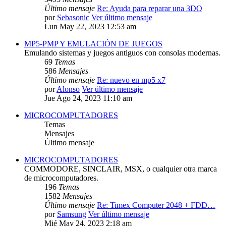
Último mensaje
Re: Ayuda para reparar una 3DO
por
Sebasonic
Ver último mensaje
Lun May 22, 2023 12:53 am
MP5-PMP Y EMULACIÓN DE JUEGOS
Emulando sistemas y juegos antiguos con consolas modernas.
69
Temas
586
Mensajes
Último mensaje
Re: nuevo en mp5 x7
por
Alonso
Ver último mensaje
Jue Ago 24, 2023 11:10 am
MICROCOMPUTADORES
Temas
Mensajes
Último mensaje
MICROCOMPUTADORES
COMMODORE, SINCLAIR, MSX, o cualquier otra marca
de microcomputadores.
196
Temas
1582
Mensajes
Último mensaje
Re: Timex Computer 2048 + FDD…
por
Samsung
Ver último mensaje
Mié May 24, 2023 2:18 am