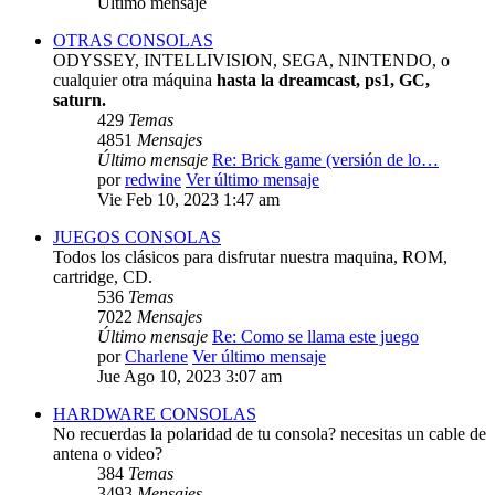
Último mensaje
OTRAS CONSOLAS
ODYSSEY, INTELLIVISION, SEGA, NINTENDO, o
cualquier otra máquina
hasta la dreamcast, ps1, GC,
saturn.
429
Temas
4851
Mensajes
Último mensaje
Re: Brick game (versión de lo…
por
redwine
Ver último mensaje
Vie Feb 10, 2023 1:47 am
JUEGOS CONSOLAS
Todos los clásicos para disfrutar nuestra maquina, ROM,
cartridge, CD.
536
Temas
7022
Mensajes
Último mensaje
Re: Como se llama este juego
por
Charlene
Ver último mensaje
Jue Ago 10, 2023 3:07 am
HARDWARE CONSOLAS
No recuerdas la polaridad de tu consola? necesitas un cable de
antena o video?
384
Temas
3493
Mensajes