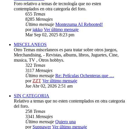
Foro relativo a temas de tecnología que no esten
contemplados en otra categoría del foro.
655
Temas
8285
Mensajes
Último mensaje
Montezuma AI Rebooted!
por
jakko
Ver último mensaje
Mar Sep 02, 2025 8:23 pm
MISCELANEOS
Otro Temas miscelaneos es para tratar sobre otros juegos,
Merchandising, - Revistas, albums, libros, Juguetes, Cine,
musica, TV , Otros hobbys.
322
Temas
3117
Mensajes
Último mensaje
Re: Películas Ochenteras que …
por
ZZT
Ver último mensaje
Jue Abr 02, 2026 2:51 am
SIN CATEGORIA
Relativo a temas que no esten contemplados en otra categoria
del foro.
258
Temas
3341
Mensajes
Último mensaje
Quiero una
por
Suppawer
Ver último mensaje