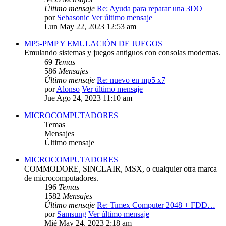
Último mensaje
Re: Ayuda para reparar una 3DO
por
Sebasonic
Ver último mensaje
Lun May 22, 2023 12:53 am
MP5-PMP Y EMULACIÓN DE JUEGOS
Emulando sistemas y juegos antiguos con consolas modernas.
69
Temas
586
Mensajes
Último mensaje
Re: nuevo en mp5 x7
por
Alonso
Ver último mensaje
Jue Ago 24, 2023 11:10 am
MICROCOMPUTADORES
Temas
Mensajes
Último mensaje
MICROCOMPUTADORES
COMMODORE, SINCLAIR, MSX, o cualquier otra marca
de microcomputadores.
196
Temas
1582
Mensajes
Último mensaje
Re: Timex Computer 2048 + FDD…
por
Samsung
Ver último mensaje
Mié May 24, 2023 2:18 am