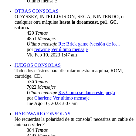
Último mensaje
OTRAS CONSOLAS
ODYSSEY, INTELLIVISION, SEGA, NINTENDO, o
cualquier otra máquina
hasta la dreamcast, ps1, GC,
saturn.
429
Temas
4851
Mensajes
Último mensaje
Re: Brick game (versión de lo…
por
redwine
Ver último mensaje
Vie Feb 10, 2023 1:47 am
JUEGOS CONSOLAS
Todos los clásicos para disfrutar nuestra maquina, ROM,
cartridge, CD.
536
Temas
7022
Mensajes
Último mensaje
Re: Como se llama este juego
por
Charlene
Ver último mensaje
Jue Ago 10, 2023 3:07 am
HARDWARE CONSOLAS
No recuerdas la polaridad de tu consola? necesitas un cable de
antena o video?
384
Temas
3493
Mensajes