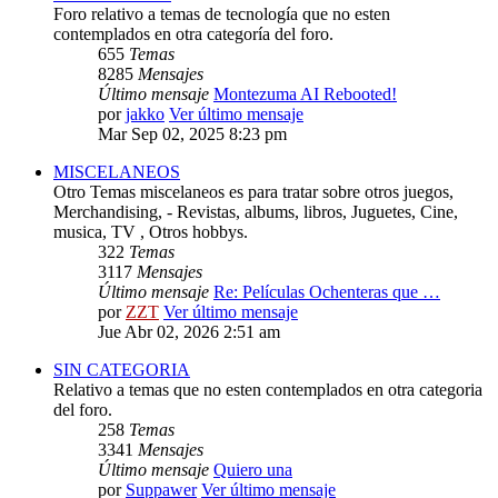
Foro relativo a temas de tecnología que no esten
contemplados en otra categoría del foro.
655
Temas
8285
Mensajes
Último mensaje
Montezuma AI Rebooted!
por
jakko
Ver último mensaje
Mar Sep 02, 2025 8:23 pm
MISCELANEOS
Otro Temas miscelaneos es para tratar sobre otros juegos,
Merchandising, - Revistas, albums, libros, Juguetes, Cine,
musica, TV , Otros hobbys.
322
Temas
3117
Mensajes
Último mensaje
Re: Películas Ochenteras que …
por
ZZT
Ver último mensaje
Jue Abr 02, 2026 2:51 am
SIN CATEGORIA
Relativo a temas que no esten contemplados en otra categoria
del foro.
258
Temas
3341
Mensajes
Último mensaje
Quiero una
por
Suppawer
Ver último mensaje