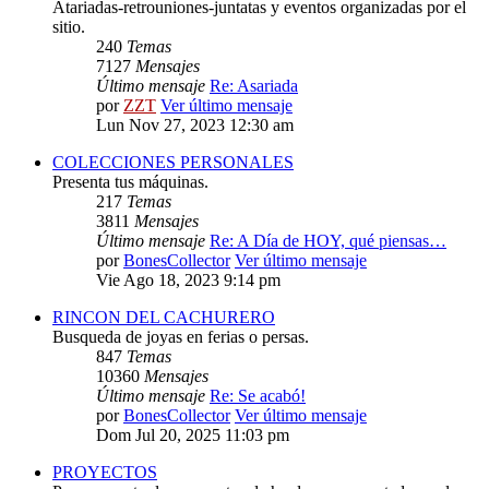
Atariadas-retrouniones-juntatas y eventos organizadas por el
sitio.
240
Temas
7127
Mensajes
Último mensaje
Re: Asariada
por
ZZT
Ver último mensaje
Lun Nov 27, 2023 12:30 am
COLECCIONES PERSONALES
Presenta tus máquinas.
217
Temas
3811
Mensajes
Último mensaje
Re: A Día de HOY, qué piensas…
por
BonesCollector
Ver último mensaje
Vie Ago 18, 2023 9:14 pm
RINCON DEL CACHURERO
Busqueda de joyas en ferias o persas.
847
Temas
10360
Mensajes
Último mensaje
Re: Se acabó!
por
BonesCollector
Ver último mensaje
Dom Jul 20, 2025 11:03 pm
PROYECTOS