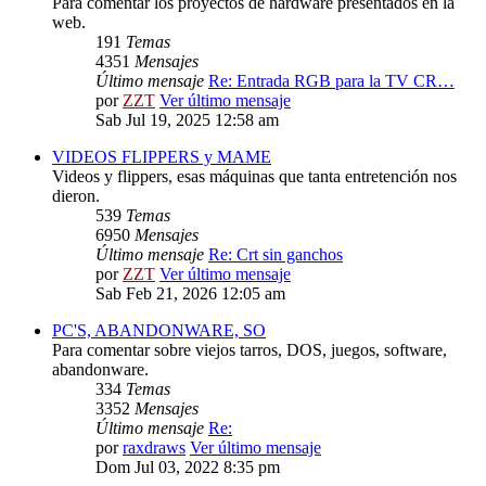
Para comentar los proyectos de hardware presentados en la
web.
191
Temas
4351
Mensajes
Último mensaje
Re: Entrada RGB para la TV CR…
por
ZZT
Ver último mensaje
Sab Jul 19, 2025 12:58 am
VIDEOS FLIPPERS y MAME
Videos y flippers, esas máquinas que tanta entretención nos
dieron.
539
Temas
6950
Mensajes
Último mensaje
Re: Crt sin ganchos
por
ZZT
Ver último mensaje
Sab Feb 21, 2026 12:05 am
PC'S, ABANDONWARE, SO
Para comentar sobre viejos tarros, DOS, juegos, software,
abandonware.
334
Temas
3352
Mensajes
Último mensaje
Re:
por
raxdraws
Ver último mensaje
Dom Jul 03, 2022 8:35 pm