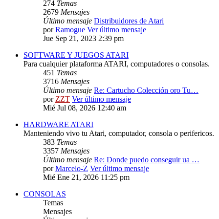
274
Temas
2679
Mensajes
Último mensaje
Distribuidores de Atari
por
Ramogue
Ver último mensaje
Jue Sep 21, 2023 2:39 pm
SOFTWARE Y JUEGOS ATARI
Para cualquier plataforma ATARI, computadores o consolas.
451
Temas
3716
Mensajes
Último mensaje
Re: Cartucho Colección oro Tu…
por
ZZT
Ver último mensaje
Mié Jul 08, 2026 12:40 am
HARDWARE ATARI
Manteniendo vivo tu Atari, computador, consola o perifericos.
383
Temas
3357
Mensajes
Último mensaje
Re: Donde puedo conseguir ua …
por
Marcelo-Z
Ver último mensaje
Mié Ene 21, 2026 11:25 pm
CONSOLAS
Temas
Mensajes