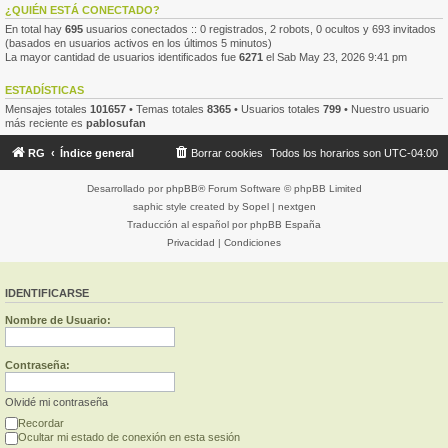
¿QUIÉN ESTÁ CONECTADO?
En total hay
695
usuarios conectados :: 0 registrados, 2 robots, 0 ocultos y 693 invitados
(basados en usuarios activos en los últimos 5 minutos)
La mayor cantidad de usuarios identificados fue
6271
el Sab May 23, 2026 9:41 pm
ESTADÍSTICAS
Mensajes totales
101657
• Temas totales
8365
• Usuarios totales
799
• Nuestro usuario
más reciente es
pablosufan
RG
Índice general
Borrar cookies
Todos los horarios son
UTC-04:00
Desarrollado por
phpBB
® Forum Software © phpBB Limited
saphic style created by
Sopel
|
nextgen
Traducción al español por
phpBB España
Privacidad
|
Condiciones
IDENTIFICARSE
Nombre de Usuario:
Contraseña:
Olvidé mi contraseña
Recordar
Ocultar mi estado de conexión en esta sesión