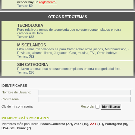
vender hay un
reglamento!!
Temas:
59
OTROS RETROTEMAS
TECNOLOGIA
Foro relativo a temas de tecnología que no esten contemplados en otra
categoría del foro.
Temas:
655
MISCELANEOS
Otro Temas miscelaneos es para tratar sobre otros juegos, Merchandising, -
Revistas, albums, libros, Juguetes, Cine, musica, TV , Otros hobbys.
Temas:
322
SIN CATEGORIA
Relativo a temas que no esten contemplados en otra categoria del foro.
Temas:
258
IDENTIFICARSE
Nombre de Usuario:
Contraseña:
Olvidé mi contraseña
Recordar
MIEMBROS MÁS POPULARES
Miembros más populares:
BonesCollector
(27),
vhzc
(16),
ZZT
(11),
Poltergeist
(9),
USA-SOFTware
(7)