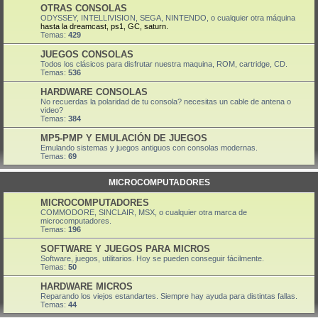
OTRAS CONSOLAS
ODYSSEY, INTELLIVISION, SEGA, NINTENDO, o cualquier otra máquina
hasta la dreamcast, ps1, GC, saturn.
Temas:
429
JUEGOS CONSOLAS
Todos los clásicos para disfrutar nuestra maquina, ROM, cartridge, CD.
Temas:
536
HARDWARE CONSOLAS
No recuerdas la polaridad de tu consola? necesitas un cable de antena o
video?
Temas:
384
MP5-PMP Y EMULACIÓN DE JUEGOS
Emulando sistemas y juegos antiguos con consolas modernas.
Temas:
69
MICROCOMPUTADORES
MICROCOMPUTADORES
COMMODORE, SINCLAIR, MSX, o cualquier otra marca de
microcomputadores.
Temas:
196
SOFTWARE Y JUEGOS PARA MICROS
Software, juegos, utilitarios. Hoy se pueden conseguir fácilmente.
Temas:
50
HARDWARE MICROS
Reparando los viejos estandartes. Siempre hay ayuda para distintas fallas.
Temas:
44