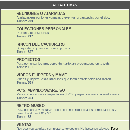
RETROTEMAS
REUNIONES O ATARIADAS
Atariadas-retrouniones-juntatas y eventos organizadas por el sitio.
Temas:
240
COLECCIONES PERSONALES
Presenta tus máquinas.
Temas:
217
RINCON DEL CACHURERO
Busqueda de joyas en ferias o persas.
Temas:
847
PROYECTOS
Para comentar los proyectos de hardware presentados en la web.
Temas:
191
VIDEOS FLIPPERS y MAME
Videos y flippers, esas máquinas que tanta entretención nos dieron.
Temas:
539
PC'S, ABANDONWARE, SO
Para comentar sobre viejos tarros, DOS, juegos, software, abandonware.
Temas:
334
RETRO-MUSEO
Para comentar y mostrar todo lo que nos recuerda los computadores y
consolas de los 80' y 90'
Temas:
87
VENTAS
Retrogames ayuda a completar tu colección. No baisanos allowed!
Para