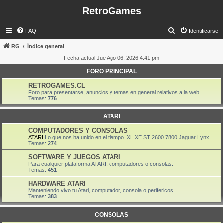
RetroGames
B
FAQ
Identificarse
u
RG
Índice general
s
Fecha actual Jue Ago 06, 2026 4:41 pm
c
FORO PRINCIPAL
a
RETROGAMES.CL
r
Foro para presentarse, anuncios y temas en general relativos a la web.
Temas:
776
ATARI
COMPUTADORES Y CONSOLAS
ATARI
Lo que nos ha unido en el tiempo. XL XE ST 2600 7800 Jaguar Lynx.
Temas:
274
SOFTWARE Y JUEGOS ATARI
Para cualquier plataforma ATARI, computadores o consolas.
Temas:
451
HARDWARE ATARI
Manteniendo vivo tu Atari, computador, consola o perifericos.
Temas:
383
CONSOLAS