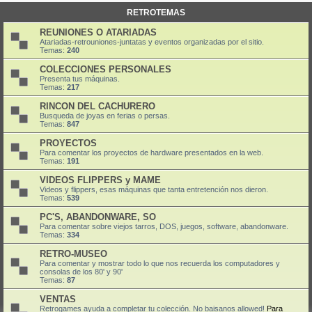
RETROTEMAS
REUNIONES O ATARIADAS
Atariadas-retrouniones-juntatas y eventos organizadas por el sitio.
Temas:
240
COLECCIONES PERSONALES
Presenta tus máquinas.
Temas:
217
RINCON DEL CACHURERO
Busqueda de joyas en ferias o persas.
Temas:
847
PROYECTOS
Para comentar los proyectos de hardware presentados en la web.
Temas:
191
VIDEOS FLIPPERS y MAME
Videos y flippers, esas máquinas que tanta entretención nos dieron.
Temas:
539
PC'S, ABANDONWARE, SO
Para comentar sobre viejos tarros, DOS, juegos, software, abandonware.
Temas:
334
RETRO-MUSEO
Para comentar y mostrar todo lo que nos recuerda los computadores y
consolas de los 80' y 90'
Temas:
87
VENTAS
Retrogames ayuda a completar tu colección. No baisanos allowed!
Para