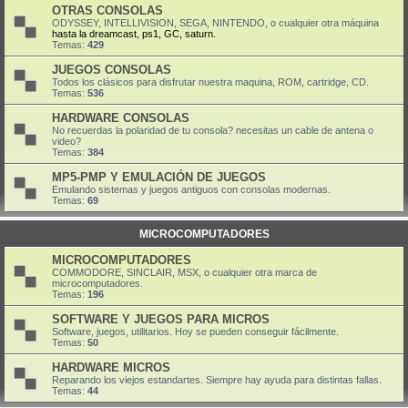
OTRAS CONSOLAS
ODYSSEY, INTELLIVISION, SEGA, NINTENDO, o cualquier otra máquina
hasta la dreamcast, ps1, GC, saturn.
Temas:
429
JUEGOS CONSOLAS
Todos los clásicos para disfrutar nuestra maquina, ROM, cartridge, CD.
Temas:
536
HARDWARE CONSOLAS
No recuerdas la polaridad de tu consola? necesitas un cable de antena o
video?
Temas:
384
MP5-PMP Y EMULACIÓN DE JUEGOS
Emulando sistemas y juegos antiguos con consolas modernas.
Temas:
69
MICROCOMPUTADORES
MICROCOMPUTADORES
COMMODORE, SINCLAIR, MSX, o cualquier otra marca de
microcomputadores.
Temas:
196
SOFTWARE Y JUEGOS PARA MICROS
Software, juegos, utilitarios. Hoy se pueden conseguir fácilmente.
Temas:
50
HARDWARE MICROS
Reparando los viejos estandartes. Siempre hay ayuda para distintas fallas.
Temas:
44