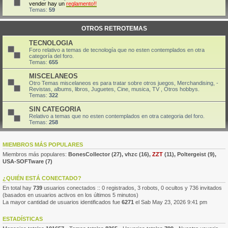
vender hay un
reglamento!!
Temas:
59
OTROS RETROTEMAS
TECNOLOGIA
Foro relativo a temas de tecnología que no esten contemplados en otra
categoría del foro.
Temas:
655
MISCELANEOS
Otro Temas miscelaneos es para tratar sobre otros juegos, Merchandising, -
Revistas, albums, libros, Juguetes, Cine, musica, TV , Otros hobbys.
Temas:
322
SIN CATEGORIA
Relativo a temas que no esten contemplados en otra categoria del foro.
Temas:
258
MIEMBROS MÁS POPULARES
Miembros más populares:
BonesCollector
(27),
vhzc
(16),
ZZT
(11),
Poltergeist
(9),
USA-SOFTware
(7)
¿QUIÉN ESTÁ CONECTADO?
En total hay
739
usuarios conectados :: 0 registrados, 3 robots, 0 ocultos y 736 invitados
(basados en usuarios activos en los últimos 5 minutos)
La mayor cantidad de usuarios identificados fue
6271
el Sab May 23, 2026 9:41 pm
ESTADÍSTICAS