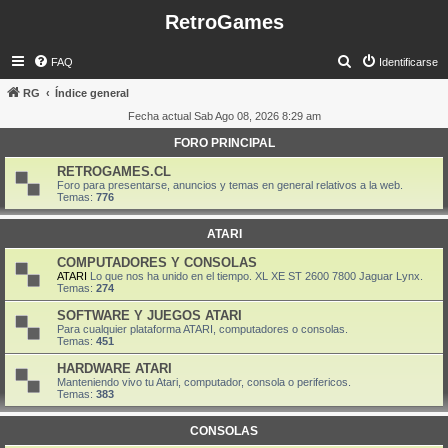
RetroGames
B
FAQ
Identificarse
u
RG
Índice general
s
Fecha actual Sab Ago 08, 2026 8:29 am
c
FORO PRINCIPAL
a
RETROGAMES.CL
r
Foro para presentarse, anuncios y temas en general relativos a la web.
Temas:
776
ATARI
COMPUTADORES Y CONSOLAS
ATARI
Lo que nos ha unido en el tiempo. XL XE ST 2600 7800 Jaguar Lynx.
Temas:
274
SOFTWARE Y JUEGOS ATARI
Para cualquier plataforma ATARI, computadores o consolas.
Temas:
451
HARDWARE ATARI
Manteniendo vivo tu Atari, computador, consola o perifericos.
Temas:
383
CONSOLAS