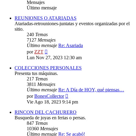
Mensajes
Último mensaje
REUNIONES O ATARIADAS
Atariadas-retrouniones-juntatas y eventos organizadas por el
sitio.
240
Temas
7127
Mensajes
Último mensaje
Re: Asariada
Ver
por
ZZT
último
Lun Nov 27, 2023 12:30 am
mensaje
COLECCIONES PERSONALES
Presenta tus máquinas.
217
Temas
3811
Mensajes
Último mensaje
Re: A Día de HOY, qué piensas…
Ver
por
BonesCollector
último
Vie Ago 18, 2023 9:14 pm
mensaje
RINCON DEL CACHURERO
Busqueda de joyas en ferias o persas.
847
Temas
10360
Mensajes
Último mensaje
Re: Se acabó!