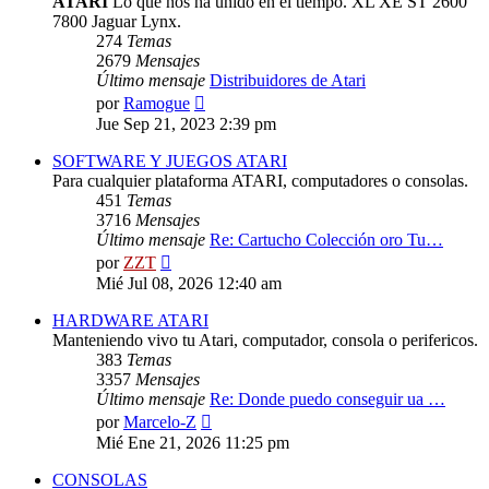
ATARI
Lo que nos ha unido en el tiempo. XL XE ST 2600
7800 Jaguar Lynx.
274
Temas
2679
Mensajes
Último mensaje
Distribuidores de Atari
Ver
por
Ramogue
último
Jue Sep 21, 2023 2:39 pm
mensaje
SOFTWARE Y JUEGOS ATARI
Para cualquier plataforma ATARI, computadores o consolas.
451
Temas
3716
Mensajes
Último mensaje
Re: Cartucho Colección oro Tu…
Ver
por
ZZT
último
Mié Jul 08, 2026 12:40 am
mensaje
HARDWARE ATARI
Manteniendo vivo tu Atari, computador, consola o perifericos.
383
Temas
3357
Mensajes
Último mensaje
Re: Donde puedo conseguir ua …
Ver
por
Marcelo-Z
último
Mié Ene 21, 2026 11:25 pm
mensaje
CONSOLAS