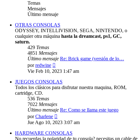
Temas
Mensajes
Último mensaje
OTRAS CONSOLAS
ODYSSEY, INTELLIVISION, SEGA, NINTENDO, o
cualquier otra máquina
hasta la dreamcast, ps1, GC,
saturn.
429
Temas
4851
Mensajes
Último mensaje
Re: Brick game (versión de lo…
Ver
por
redwine
último
Vie Feb 10, 2023 1:47 am
mensaje
JUEGOS CONSOLAS
Todos los clásicos para disfrutar nuestra maquina, ROM,
cartridge, CD.
536
Temas
7022
Mensajes
Último mensaje
Re: Como se llama este juego
Ver
por
Charlene
último
Jue Ago 10, 2023 3:07 am
mensaje
HARDWARE CONSOLAS
No recuerdas la polaridad de tu consola? necesitas un cable de