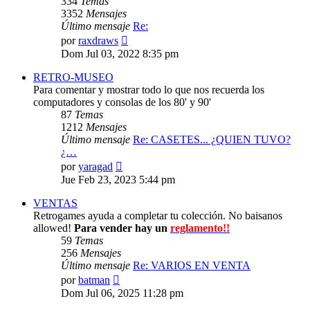
334
Temas
3352
Mensajes
Último mensaje
Re:
Ver
por
raxdraws
último
Dom Jul 03, 2022 8:35 pm
mensaje
RETRO-MUSEO
Para comentar y mostrar todo lo que nos recuerda los
computadores y consolas de los 80' y 90'
87
Temas
1212
Mensajes
Último mensaje
Re: CASETES... ¿QUIEN TUVO?
¿…
Ver
por
yaragad
último
Jue Feb 23, 2023 5:44 pm
mensaje
VENTAS
Retrogames ayuda a completar tu colección. No baisanos
allowed!
Para vender hay un
reglamento!!
59
Temas
256
Mensajes
Último mensaje
Re: VARIOS EN VENTA
Ver
por
batman
último
Dom Jul 06, 2025 11:28 pm
mensaje