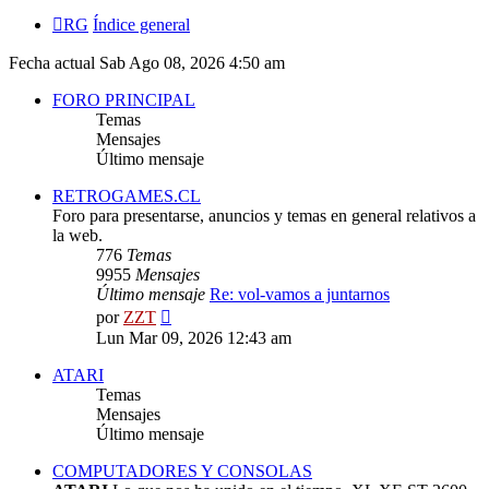
RG
Índice general
Fecha actual Sab Ago 08, 2026 4:50 am
FORO PRINCIPAL
Temas
Mensajes
Último mensaje
RETROGAMES.CL
Foro para presentarse, anuncios y temas en general relativos a
la web.
776
Temas
9955
Mensajes
Último mensaje
Re: vol-vamos a juntarnos
Ver
por
ZZT
último
Lun Mar 09, 2026 12:43 am
mensaje
ATARI
Temas
Mensajes
Último mensaje
COMPUTADORES Y CONSOLAS