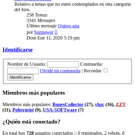
Relativo a temas que no esten contemplados en otra categoria
del foro.
258
Temas
3341
Mensajes
Último mensaje
Quiero una
Ver
por
Suppawer
último
Dom Ene 11, 2026 5:19 pm
mensaje
Identificarse
Nombre de Usuario:
Contraseña:
Olvidé mi contraseña
|
Recordar
Miembros más populares
Miembros más populares:
BonesCollector
(27),
vhzc
(16),
ZZT
(11),
Poltergeist
(9),
USA-SOFTware
(7)
¿Quién está conectado?
En total hay
728
usuarios conectados :: 0 registrados, 2 robots, 0