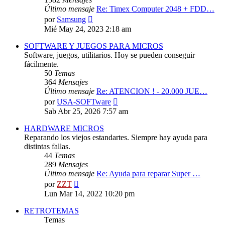
Último mensaje
Re: Timex Computer 2048 + FDD…
Ver
por
Samsung
último
Mié May 24, 2023 2:18 am
mensaje
SOFTWARE Y JUEGOS PARA MICROS
Software, juegos, utilitarios. Hoy se pueden conseguir
fácilmente.
50
Temas
364
Mensajes
Último mensaje
Re: ATENCION ! - 20.000 JUE…
Ver
por
USA-SOFTware
último
Sab Abr 25, 2026 7:57 am
mensaje
HARDWARE MICROS
Reparando los viejos estandartes. Siempre hay ayuda para
distintas fallas.
44
Temas
289
Mensajes
Último mensaje
Re: Ayuda para reparar Super …
Ver
por
ZZT
último
Lun Mar 14, 2022 10:20 pm
mensaje
RETROTEMAS
Temas