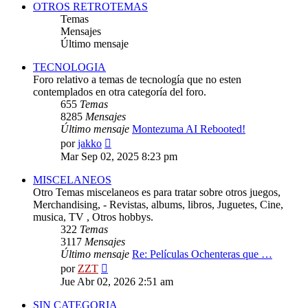
OTROS RETROTEMAS
Temas
Mensajes
Último mensaje
TECNOLOGIA
Foro relativo a temas de tecnología que no esten
contemplados en otra categoría del foro.
655
Temas
8285
Mensajes
Último mensaje
Montezuma AI Rebooted!
Ver
por
jakko
último
Mar Sep 02, 2025 8:23 pm
mensaje
MISCELANEOS
Otro Temas miscelaneos es para tratar sobre otros juegos,
Merchandising, - Revistas, albums, libros, Juguetes, Cine,
musica, TV , Otros hobbys.
322
Temas
3117
Mensajes
Último mensaje
Re: Películas Ochenteras que …
Ver
por
ZZT
último
Jue Abr 02, 2026 2:51 am
mensaje
SIN CATEGORIA