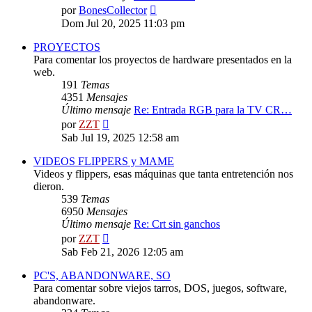
Ver
por
BonesCollector
último
Dom Jul 20, 2025 11:03 pm
mensaje
PROYECTOS
Para comentar los proyectos de hardware presentados en la
web.
191
Temas
4351
Mensajes
Último mensaje
Re: Entrada RGB para la TV CR…
Ver
por
ZZT
último
Sab Jul 19, 2025 12:58 am
mensaje
VIDEOS FLIPPERS y MAME
Videos y flippers, esas máquinas que tanta entretención nos
dieron.
539
Temas
6950
Mensajes
Último mensaje
Re: Crt sin ganchos
Ver
por
ZZT
último
Sab Feb 21, 2026 12:05 am
mensaje
PC'S, ABANDONWARE, SO
Para comentar sobre viejos tarros, DOS, juegos, software,
abandonware.