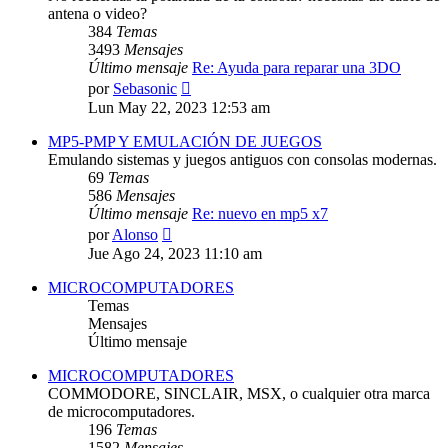
antena o video?
384
Temas
3493
Mensajes
Último mensaje
Re: Ayuda para reparar una 3DO
Ver
por
Sebasonic
último
Lun May 22, 2023 12:53 am
mensaje
MP5-PMP Y EMULACIÓN DE JUEGOS
Emulando sistemas y juegos antiguos con consolas modernas.
69
Temas
586
Mensajes
Último mensaje
Re: nuevo en mp5 x7
Ver
por
Alonso
último
Jue Ago 24, 2023 11:10 am
mensaje
MICROCOMPUTADORES
Temas
Mensajes
Último mensaje
MICROCOMPUTADORES
COMMODORE, SINCLAIR, MSX, o cualquier otra marca
de microcomputadores.
196
Temas
1582
Mensajes