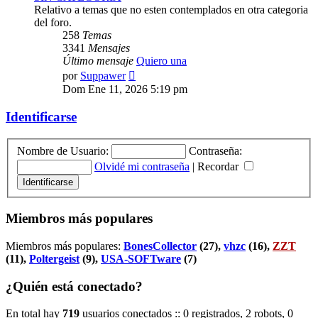
Relativo a temas que no esten contemplados en otra categoria
del foro.
258
Temas
3341
Mensajes
Último mensaje
Quiero una
Ver
por
Suppawer
último
Dom Ene 11, 2026 5:19 pm
mensaje
Identificarse
Nombre de Usuario:
Contraseña:
Olvidé mi contraseña
|
Recordar
Miembros más populares
Miembros más populares:
BonesCollector
(27),
vhzc
(16),
ZZT
(11),
Poltergeist
(9),
USA-SOFTware
(7)
¿Quién está conectado?
En total hay
719
usuarios conectados :: 0 registrados, 2 robots, 0