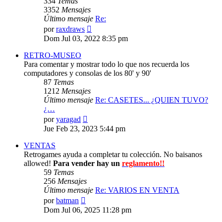
334
Temas
3352
Mensajes
Último mensaje
Re:
Ver
por
raxdraws
último
Dom Jul 03, 2022 8:35 pm
mensaje
RETRO-MUSEO
Para comentar y mostrar todo lo que nos recuerda los
computadores y consolas de los 80' y 90'
87
Temas
1212
Mensajes
Último mensaje
Re: CASETES... ¿QUIEN TUVO?
¿…
Ver
por
yaragad
último
Jue Feb 23, 2023 5:44 pm
mensaje
VENTAS
Retrogames ayuda a completar tu colección. No baisanos
allowed!
Para vender hay un
reglamento!!
59
Temas
256
Mensajes
Último mensaje
Re: VARIOS EN VENTA
Ver
por
batman
último
Dom Jul 06, 2025 11:28 pm
mensaje