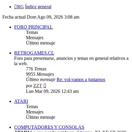
RG
Índice general
Fecha actual Dom Ago 09, 2026 3:08 am
FORO PRINCIPAL
Temas
Mensajes
Último mensaje
RETROGAMES.CL
Foro para presentarse, anuncios y temas en general relativos a
la web.
776
Temas
9955
Mensajes
Último mensaje
Re: vol-vamos a juntarnos
Ver
por
ZZT
último
Lun Mar 09, 2026 12:43 am
mensaje
ATARI
Temas
Mensajes
Último mensaje
COMPUTADORES Y CONSOLAS