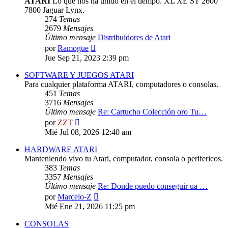
ATARI
Lo que nos ha unido en el tiempo. XL XE ST 2600
7800 Jaguar Lynx.
274
Temas
2679
Mensajes
Último mensaje
Distribuidores de Atari
Ver
por
Ramogue
último
Jue Sep 21, 2023 2:39 pm
mensaje
SOFTWARE Y JUEGOS ATARI
Para cualquier plataforma ATARI, computadores o consolas.
451
Temas
3716
Mensajes
Último mensaje
Re: Cartucho Colección oro Tu…
Ver
por
ZZT
último
Mié Jul 08, 2026 12:40 am
mensaje
HARDWARE ATARI
Manteniendo vivo tu Atari, computador, consola o perifericos.
383
Temas
3357
Mensajes
Último mensaje
Re: Donde puedo conseguir ua …
Ver
por
Marcelo-Z
último
Mié Ene 21, 2026 11:25 pm
mensaje
CONSOLAS