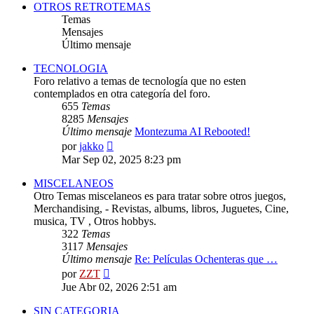
OTROS RETROTEMAS
Temas
Mensajes
Último mensaje
TECNOLOGIA
Foro relativo a temas de tecnología que no esten
contemplados en otra categoría del foro.
655
Temas
8285
Mensajes
Último mensaje
Montezuma AI Rebooted!
Ver
por
jakko
último
Mar Sep 02, 2025 8:23 pm
mensaje
MISCELANEOS
Otro Temas miscelaneos es para tratar sobre otros juegos,
Merchandising, - Revistas, albums, libros, Juguetes, Cine,
musica, TV , Otros hobbys.
322
Temas
3117
Mensajes
Último mensaje
Re: Películas Ochenteras que …
Ver
por
ZZT
último
Jue Abr 02, 2026 2:51 am
mensaje
SIN CATEGORIA