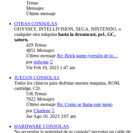
Temas
Mensajes
Último mensaje
OTRAS CONSOLAS
ODYSSEY, INTELLIVISION, SEGA, NINTENDO, o
cualquier otra máquina
hasta la dreamcast, ps1, GC,
saturn.
429
Temas
4851
Mensajes
Último mensaje
Re: Brick game (versión de lo…
Ver
por
redwine
último
Vie Feb 10, 2023 1:47 am
mensaje
JUEGOS CONSOLAS
Todos los clásicos para disfrutar nuestra maquina, ROM,
cartridge, CD.
536
Temas
7022
Mensajes
Último mensaje
Re: Como se llama este juego
Ver
por
Charlene
último
Jue Ago 10, 2023 3:07 am
mensaje
HARDWARE CONSOLAS
No recuerdas la polaridad de tu consola? necesitas un cable de