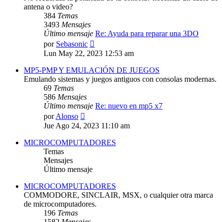
antena o video?
384
Temas
3493
Mensajes
Último mensaje
Re: Ayuda para reparar una 3DO
Ver
por
Sebasonic
último
Lun May 22, 2023 12:53 am
mensaje
MP5-PMP Y EMULACIÓN DE JUEGOS
Emulando sistemas y juegos antiguos con consolas modernas.
69
Temas
586
Mensajes
Último mensaje
Re: nuevo en mp5 x7
Ver
por
Alonso
último
Jue Ago 24, 2023 11:10 am
mensaje
MICROCOMPUTADORES
Temas
Mensajes
Último mensaje
MICROCOMPUTADORES
COMMODORE, SINCLAIR, MSX, o cualquier otra marca
de microcomputadores.
196
Temas
1582
Mensajes