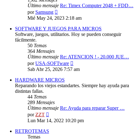
Último mensaje
Re: Timex Computer 2048 + FDD…
Ver
por
Samsung
último
Mié May 24, 2023 2:18 am
mensaje
SOFTWARE Y JUEGOS PARA MICROS
Software, juegos, utilitarios. Hoy se pueden conseguir
fácilmente.
50
Temas
364
Mensajes
Último mensaje
Re: ATENCION ! - 20.000 JUE…
Ver
por
USA-SOFTware
último
Sab Abr 25, 2026 7:57 am
mensaje
HARDWARE MICROS
Reparando los viejos estandartes. Siempre hay ayuda para
distintas fallas.
44
Temas
289
Mensajes
Último mensaje
Re: Ayuda para reparar Super …
Ver
por
ZZT
último
Lun Mar 14, 2022 10:20 pm
mensaje
RETROTEMAS
Temas