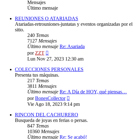
Mensajes
Último mensaje
REUNIONES O ATARIADAS
Atariadas-retrouniones-juntatas y eventos organizadas por el
sitio.
240
Temas
7127
Mensajes
Último mensaje
Re: Asariada
Ver
por
ZZT
último
Lun Nov 27, 2023 12:30 am
mensaje
COLECCIONES PERSONALES
Presenta tus máquinas.
217
Temas
3811
Mensajes
Último mensaje
Re: A Día de HOY, qué piensas…
Ver
por
BonesCollector
último
Vie Ago 18, 2023 9:14 pm
mensaje
RINCON DEL CACHURERO
Busqueda de joyas en ferias o persas.
847
Temas
10360
Mensajes
Último mensaje
Re: Se acabó!