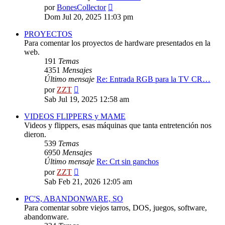
Ver
por
BonesCollector
último
Dom Jul 20, 2025 11:03 pm
mensaje
PROYECTOS
Para comentar los proyectos de hardware presentados en la
web.
191
Temas
4351
Mensajes
Último mensaje
Re: Entrada RGB para la TV CR…
Ver
por
ZZT
último
Sab Jul 19, 2025 12:58 am
mensaje
VIDEOS FLIPPERS y MAME
Videos y flippers, esas máquinas que tanta entretención nos
dieron.
539
Temas
6950
Mensajes
Último mensaje
Re: Crt sin ganchos
Ver
por
ZZT
último
Sab Feb 21, 2026 12:05 am
mensaje
PC'S, ABANDONWARE, SO
Para comentar sobre viejos tarros, DOS, juegos, software,
abandonware.