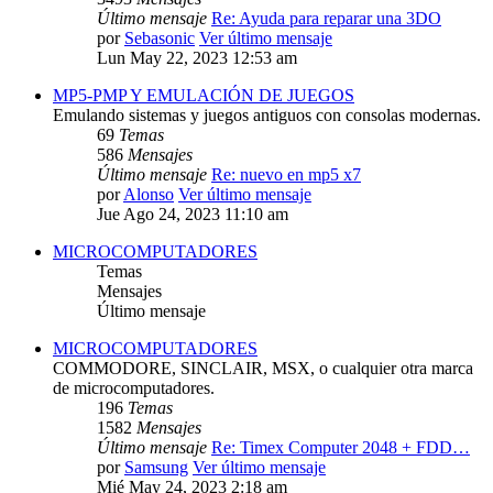
Último mensaje
Re: Ayuda para reparar una 3DO
por
Sebasonic
Ver último mensaje
Lun May 22, 2023 12:53 am
MP5-PMP Y EMULACIÓN DE JUEGOS
Emulando sistemas y juegos antiguos con consolas modernas.
69
Temas
586
Mensajes
Último mensaje
Re: nuevo en mp5 x7
por
Alonso
Ver último mensaje
Jue Ago 24, 2023 11:10 am
MICROCOMPUTADORES
Temas
Mensajes
Último mensaje
MICROCOMPUTADORES
COMMODORE, SINCLAIR, MSX, o cualquier otra marca
de microcomputadores.
196
Temas
1582
Mensajes
Último mensaje
Re: Timex Computer 2048 + FDD…
por
Samsung
Ver último mensaje
Mié May 24, 2023 2:18 am