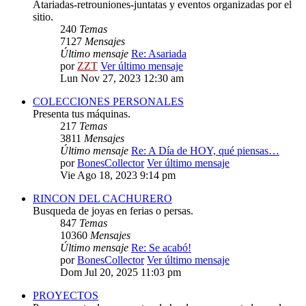
Atariadas-retrouniones-juntatas y eventos organizadas por el
sitio.
240
Temas
7127
Mensajes
Último mensaje
Re: Asariada
por
ZZT
Ver último mensaje
Lun Nov 27, 2023 12:30 am
COLECCIONES PERSONALES
Presenta tus máquinas.
217
Temas
3811
Mensajes
Último mensaje
Re: A Día de HOY, qué piensas…
por
BonesCollector
Ver último mensaje
Vie Ago 18, 2023 9:14 pm
RINCON DEL CACHURERO
Busqueda de joyas en ferias o persas.
847
Temas
10360
Mensajes
Último mensaje
Re: Se acabó!
por
BonesCollector
Ver último mensaje
Dom Jul 20, 2025 11:03 pm
PROYECTOS