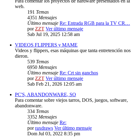
Para comentar los proyectos de hardware presentados en la
web.
191
Temas
4351
Mensajes
Último mensaje
Re: Entrada RGB para la TV CR…
por
ZZT
Ver último mensaje
Sab Jul 19, 2025 12:58 am
VIDEOS FLIPPERS y MAME
Videos y flippers, esas máquinas que tanta entretención nos
dieron.
539
Temas
6950
Mensajes
Último mensaje
Re: Crt sin ganchos
por
ZZT
Ver último mensaje
Sab Feb 21, 2026 12:05 am
PC'S, ABANDONWARE, SO
Para comentar sobre viejos tarros, DOS, juegos, software,
abandonware.
334
Temas
3352
Mensajes
Último mensaje
Re:
por
raxdraws
Ver último mensaje
Dom Jul 03, 2022 8:35 pm