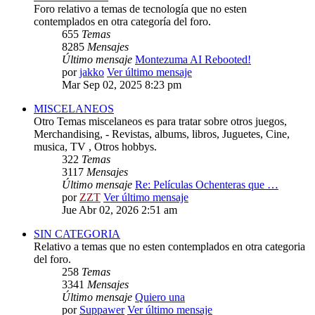
Foro relativo a temas de tecnología que no esten
contemplados en otra categoría del foro.
655
Temas
8285
Mensajes
Último mensaje
Montezuma AI Rebooted!
por
jakko
Ver último mensaje
Mar Sep 02, 2025 8:23 pm
MISCELANEOS
Otro Temas miscelaneos es para tratar sobre otros juegos,
Merchandising, - Revistas, albums, libros, Juguetes, Cine,
musica, TV , Otros hobbys.
322
Temas
3117
Mensajes
Último mensaje
Re: Películas Ochenteras que …
por
ZZT
Ver último mensaje
Jue Abr 02, 2026 2:51 am
SIN CATEGORIA
Relativo a temas que no esten contemplados en otra categoria
del foro.
258
Temas
3341
Mensajes
Último mensaje
Quiero una
por
Suppawer
Ver último mensaje