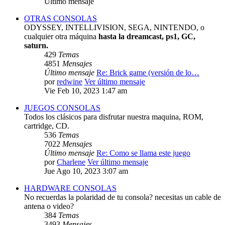
Último mensaje
OTRAS CONSOLAS
ODYSSEY, INTELLIVISION, SEGA, NINTENDO, o
cualquier otra máquina
hasta la dreamcast, ps1, GC,
saturn.
429
Temas
4851
Mensajes
Último mensaje
Re: Brick game (versión de lo…
por
redwine
Ver último mensaje
Vie Feb 10, 2023 1:47 am
JUEGOS CONSOLAS
Todos los clásicos para disfrutar nuestra maquina, ROM,
cartridge, CD.
536
Temas
7022
Mensajes
Último mensaje
Re: Como se llama este juego
por
Charlene
Ver último mensaje
Jue Ago 10, 2023 3:07 am
HARDWARE CONSOLAS
No recuerdas la polaridad de tu consola? necesitas un cable de
antena o video?
384
Temas
3493
Mensajes