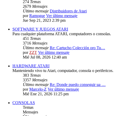
274
Temas
2679
Mensajes
Último mensaje
Distribuidores de Atari
por
Ramogue
Ver último mensaje
Jue Sep 21, 2023 2:39 pm
SOFTWARE Y JUEGOS ATARI
Para cualquier plataforma ATARI, computadores o consolas.
451
Temas
3716
Mensajes
Último mensaje
Re: Cartucho Colección oro Tu…
por
ZZT
Ver último mensaje
Mié Jul 08, 2026 12:40 am
HARDWARE ATARI
Manteniendo vivo tu Atari, computador, consola o perifericos.
383
Temas
3357
Mensajes
Último mensaje
Re: Donde puedo conseguir ua …
por
Marcelo-Z
Ver último mensaje
Mié Ene 21, 2026 11:25 pm
CONSOLAS
Temas
Mensajes