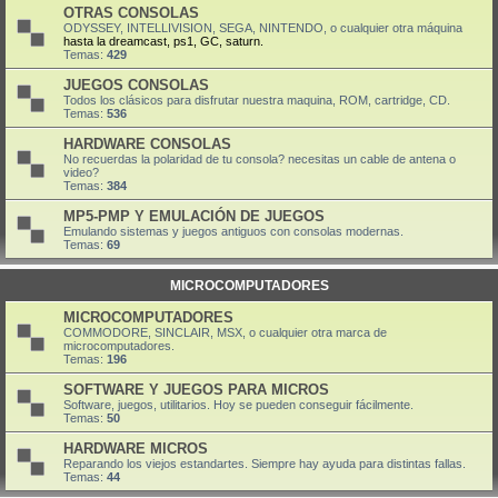
OTRAS CONSOLAS
ODYSSEY, INTELLIVISION, SEGA, NINTENDO, o cualquier otra máquina
hasta la dreamcast, ps1, GC, saturn.
Temas:
429
JUEGOS CONSOLAS
Todos los clásicos para disfrutar nuestra maquina, ROM, cartridge, CD.
Temas:
536
HARDWARE CONSOLAS
No recuerdas la polaridad de tu consola? necesitas un cable de antena o
video?
Temas:
384
MP5-PMP Y EMULACIÓN DE JUEGOS
Emulando sistemas y juegos antiguos con consolas modernas.
Temas:
69
MICROCOMPUTADORES
MICROCOMPUTADORES
COMMODORE, SINCLAIR, MSX, o cualquier otra marca de
microcomputadores.
Temas:
196
SOFTWARE Y JUEGOS PARA MICROS
Software, juegos, utilitarios. Hoy se pueden conseguir fácilmente.
Temas:
50
HARDWARE MICROS
Reparando los viejos estandartes. Siempre hay ayuda para distintas fallas.
Temas:
44