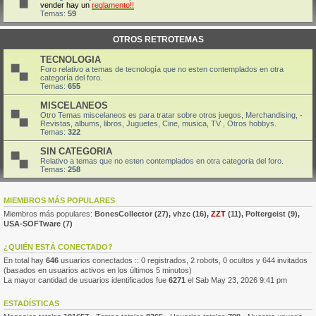
vender hay un
reglamento!!
Temas:
59
OTROS RETROTEMAS
TECNOLOGIA
Foro relativo a temas de tecnología que no esten contemplados en otra
categoría del foro.
Temas:
655
MISCELANEOS
Otro Temas miscelaneos es para tratar sobre otros juegos, Merchandising, -
Revistas, albums, libros, Juguetes, Cine, musica, TV , Otros hobbys.
Temas:
322
SIN CATEGORIA
Relativo a temas que no esten contemplados en otra categoria del foro.
Temas:
258
MIEMBROS MÁS POPULARES
Miembros más populares:
BonesCollector
(27),
vhzc
(16),
ZZT
(11),
Poltergeist
(9),
USA-SOFTware
(7)
¿QUIÉN ESTÁ CONECTADO?
En total hay
646
usuarios conectados :: 0 registrados, 2 robots, 0 ocultos y 644 invitados
(basados en usuarios activos en los últimos 5 minutos)
La mayor cantidad de usuarios identificados fue
6271
el Sab May 23, 2026 9:41 pm
ESTADÍSTICAS