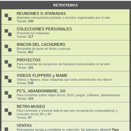
RETROTEMAS
REUNIONES O ATARIADAS
Atariadas-retrouniones-juntatas y eventos organizadas por el sitio.
Temas:
240
COLECCIONES PERSONALES
Presenta tus máquinas.
Temas:
217
RINCON DEL CACHURERO
Busqueda de joyas en ferias o persas.
Temas:
847
PROYECTOS
Para comentar los proyectos de hardware presentados en la web.
Temas:
191
VIDEOS FLIPPERS y MAME
Videos y flippers, esas máquinas que tanta entretención nos dieron.
Temas:
539
PC'S, ABANDONWARE, SO
Para comentar sobre viejos tarros, DOS, juegos, software, abandonware.
Temas:
334
RETRO-MUSEO
Para comentar y mostrar todo lo que nos recuerda los computadores y
consolas de los 80' y 90'
Temas:
87
VENTAS
Retrogames ayuda a completar tu colección. No baisanos allowed!
Para