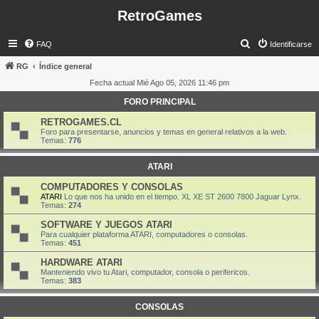
RetroGames
B
FAQ
Identificarse
u
RG
Índice general
s
Fecha actual Mié Ago 05, 2026 11:46 pm
c
FORO PRINCIPAL
a
RETROGAMES.CL
r
Foro para presentarse, anuncios y temas en general relativos a la web.
Temas:
776
ATARI
COMPUTADORES Y CONSOLAS
ATARI
Lo que nos ha unido en el tiempo. XL XE ST 2600 7800 Jaguar Lynx.
Temas:
274
SOFTWARE Y JUEGOS ATARI
Para cualquier plataforma ATARI, computadores o consolas.
Temas:
451
HARDWARE ATARI
Manteniendo vivo tu Atari, computador, consola o perifericos.
Temas:
383
CONSOLAS