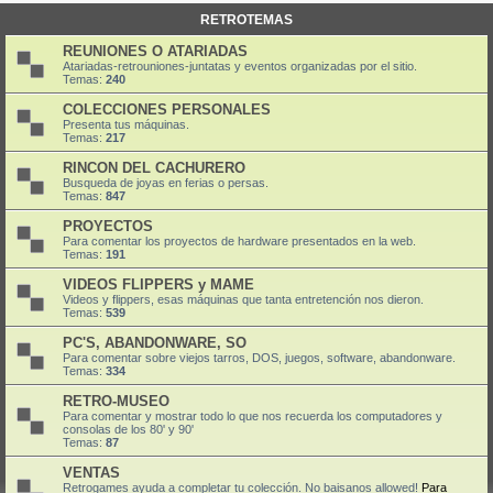
RETROTEMAS
REUNIONES O ATARIADAS
Atariadas-retrouniones-juntatas y eventos organizadas por el sitio.
Temas:
240
COLECCIONES PERSONALES
Presenta tus máquinas.
Temas:
217
RINCON DEL CACHURERO
Busqueda de joyas en ferias o persas.
Temas:
847
PROYECTOS
Para comentar los proyectos de hardware presentados en la web.
Temas:
191
VIDEOS FLIPPERS y MAME
Videos y flippers, esas máquinas que tanta entretención nos dieron.
Temas:
539
PC'S, ABANDONWARE, SO
Para comentar sobre viejos tarros, DOS, juegos, software, abandonware.
Temas:
334
RETRO-MUSEO
Para comentar y mostrar todo lo que nos recuerda los computadores y
consolas de los 80' y 90'
Temas:
87
VENTAS
Retrogames ayuda a completar tu colección. No baisanos allowed!
Para