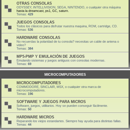
OTRAS CONSOLAS
ODYSSEY, INTELLIVISION, SEGA, NINTENDO, o cualquier otra máquina
hasta la dreamcast, ps1, GC, saturn.
Temas:
429
JUEGOS CONSOLAS
Todos los clásicos para disfrutar nuestra maquina, ROM, cartridge, CD.
Temas:
536
HARDWARE CONSOLAS
No recuerdas la polaridad de tu consola? necesitas un cable de antena o
video?
Temas:
384
MP5-PMP Y EMULACIÓN DE JUEGOS
Emulando sistemas y juegos antiguos con consolas modernas.
Temas:
69
MICROCOMPUTADORES
MICROCOMPUTADORES
COMMODORE, SINCLAIR, MSX, o cualquier otra marca de
microcomputadores.
Temas:
196
SOFTWARE Y JUEGOS PARA MICROS
Software, juegos, utilitarios. Hoy se pueden conseguir fácilmente.
Temas:
50
HARDWARE MICROS
Reparando los viejos estandartes. Siempre hay ayuda para distintas fallas.
Temas:
44