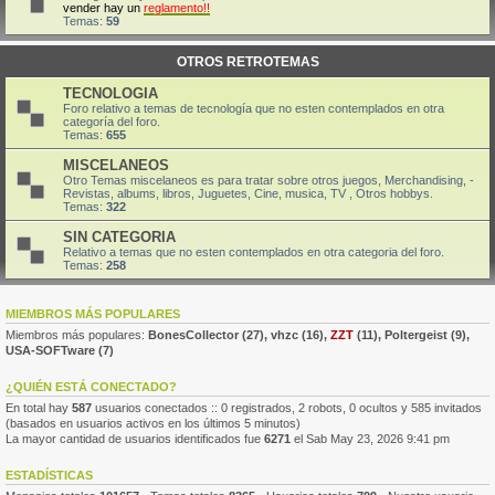
vender hay un
reglamento!!
Temas:
59
OTROS RETROTEMAS
TECNOLOGIA
Foro relativo a temas de tecnología que no esten contemplados en otra
categoría del foro.
Temas:
655
MISCELANEOS
Otro Temas miscelaneos es para tratar sobre otros juegos, Merchandising, -
Revistas, albums, libros, Juguetes, Cine, musica, TV , Otros hobbys.
Temas:
322
SIN CATEGORIA
Relativo a temas que no esten contemplados en otra categoria del foro.
Temas:
258
MIEMBROS MÁS POPULARES
Miembros más populares:
BonesCollector
(27),
vhzc
(16),
ZZT
(11),
Poltergeist
(9),
USA-SOFTware
(7)
¿QUIÉN ESTÁ CONECTADO?
En total hay
587
usuarios conectados :: 0 registrados, 2 robots, 0 ocultos y 585 invitados
(basados en usuarios activos en los últimos 5 minutos)
La mayor cantidad de usuarios identificados fue
6271
el Sab May 23, 2026 9:41 pm
ESTADÍSTICAS