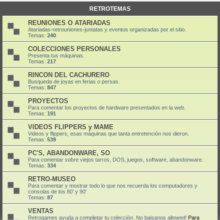
RETROTEMAS
REUNIONES O ATARIADAS
Atariadas-retrouniones-juntatas y eventos organizadas por el sitio.
Temas:
240
COLECCIONES PERSONALES
Presenta tus máquinas.
Temas:
217
RINCON DEL CACHURERO
Busqueda de joyas en ferias o persas.
Temas:
847
PROYECTOS
Para comentar los proyectos de hardware presentados en la web.
Temas:
191
VIDEOS FLIPPERS y MAME
Videos y flippers, esas máquinas que tanta entretención nos dieron.
Temas:
539
PC'S, ABANDONWARE, SO
Para comentar sobre viejos tarros, DOS, juegos, software, abandonware.
Temas:
334
RETRO-MUSEO
Para comentar y mostrar todo lo que nos recuerda los computadores y
consolas de los 80' y 90'
Temas:
87
VENTAS
Retrogames ayuda a completar tu colección. No baisanos allowed!
Para