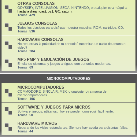
OTRAS CONSOLAS
ODYSSEY, INTELLIVISION, SEGA, NINTENDO, o cualquier otra máquina
hasta la dreamcast, ps1, GC, saturn.
Temas:
429
JUEGOS CONSOLAS
Todos los clásicos para disfrutar nuestra maquina, ROM, cartridge, CD.
Temas:
536
HARDWARE CONSOLAS
No recuerdas la polaridad de tu consola? necesitas un cable de antena o
video?
Temas:
384
MP5-PMP Y EMULACIÓN DE JUEGOS
Emulando sistemas y juegos antiguos con consolas modernas.
Temas:
69
MICROCOMPUTADORES
MICROCOMPUTADORES
COMMODORE, SINCLAIR, MSX, o cualquier otra marca de
microcomputadores.
Temas:
196
SOFTWARE Y JUEGOS PARA MICROS
Software, juegos, utilitarios. Hoy se pueden conseguir fácilmente.
Temas:
50
HARDWARE MICROS
Reparando los viejos estandartes. Siempre hay ayuda para distintas fallas.
Temas:
44