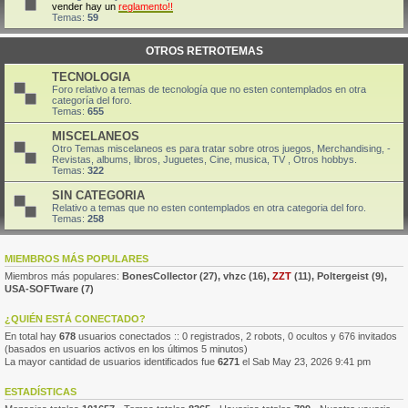
vender hay un
reglamento!!
Temas:
59
OTROS RETROTEMAS
TECNOLOGIA
Foro relativo a temas de tecnología que no esten contemplados en otra
categoría del foro.
Temas:
655
MISCELANEOS
Otro Temas miscelaneos es para tratar sobre otros juegos, Merchandising, -
Revistas, albums, libros, Juguetes, Cine, musica, TV , Otros hobbys.
Temas:
322
SIN CATEGORIA
Relativo a temas que no esten contemplados en otra categoria del foro.
Temas:
258
MIEMBROS MÁS POPULARES
Miembros más populares:
BonesCollector
(27),
vhzc
(16),
ZZT
(11),
Poltergeist
(9),
USA-SOFTware
(7)
¿QUIÉN ESTÁ CONECTADO?
En total hay
678
usuarios conectados :: 0 registrados, 2 robots, 0 ocultos y 676 invitados
(basados en usuarios activos en los últimos 5 minutos)
La mayor cantidad de usuarios identificados fue
6271
el Sab May 23, 2026 9:41 pm
ESTADÍSTICAS