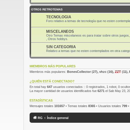
OTROS RETROTEMAS
TECNOLOGIA
Foro relativo a temas de tecnología que no esten contempla
MISCELANEOS
Otro Temas miscelaneos es para tratar sobre otros juegos, 
, Otros hobbys.
SIN CATEGORIA
Relativo a temas que no esten contemplados en otra categor
MIEMBROS MÁS POPULARES
Miembros más populares:
BonesCollector
(27),
vhzc
(16),
ZZT
(11),
¿QUIÉN ESTÁ CONECTADO?
En total hay
647
usuarios conectados :: 0 registrados, 1 robot, 0 oculto
La mayor cantidad de usuarios identificados fue
6271
el Sab May 23, 2
ESTADÍSTICAS
Mensajes totales
101657
• Temas totales
8365
• Usuarios totales
799
•
RG
Índice general