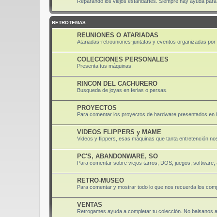
Reparando los viejos estandartes. Siempre hay ayuda para di
RETROTEMAS
REUNIONES O ATARIADAS
Atariadas-retrouniones-juntatas y eventos organizadas por el
COLECCIONES PERSONALES
Presenta tus máquinas.
RINCON DEL CACHURERO
Busqueda de joyas en ferias o persas.
PROYECTOS
Para comentar los proyectos de hardware presentados en 
VIDEOS FLIPPERS y MAME
Videos y flippers, esas máquinas que tanta entretención nos
PC'S, ABANDONWARE, SO
Para comentar sobre viejos tarros, DOS, juegos, software
RETRO-MUSEO
Para comentar y mostrar todo lo que nos recuerda los comp
VENTAS
Retrogames ayuda a completar tu colección. No baisanos 