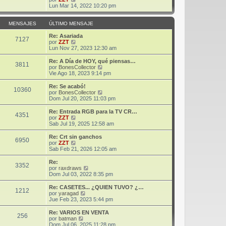
m
t
e
Lun Mar 14, 2022 10:20 pm
e
i
r
n
m
ú
s
o
l
MENSAJES
ÚLTIMO MENSAJE
a
m
t
j
e
i
Re: Asariada
7127
e
n
m
V
por
ZZT
s
o
e
Lun Nov 27, 2023 12:30 am
a
m
r
j
e
ú
Re: A Día de HOY, qué piensas…
3811
e
n
l
V
por
BonesCollector
s
t
e
Vie Ago 18, 2023 9:14 pm
a
i
r
j
m
ú
Re: Se acabó!
10360
e
o
l
V
por
BonesCollector
m
t
e
Dom Jul 20, 2025 11:03 pm
e
i
r
n
m
ú
Re: Entrada RGB para la TV CR…
s
4351
o
l
V
por
ZZT
a
m
t
e
Sab Jul 19, 2025 12:58 am
j
e
i
r
e
n
m
ú
Re: Crt sin ganchos
s
6950
o
l
V
por
ZZT
a
m
t
e
Sab Feb 21, 2026 12:05 am
j
e
i
r
e
n
m
ú
Re:
s
3352
o
l
V
por
raxdraws
a
m
t
e
Dom Jul 03, 2022 8:35 pm
j
e
i
r
e
n
m
ú
Re: CASETES... ¿QUIEN TUVO? ¿…
s
1212
o
l
V
por
yaragad
a
m
t
e
Jue Feb 23, 2023 5:44 pm
j
e
i
r
e
n
m
ú
Re: VARIOS EN VENTA
s
256
o
l
V
por
batman
a
m
t
e
Dom Jul 06, 2025 11:28 pm