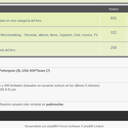
TEMAS
655
dos en otra categoría del foro.
322
Merchandising, - Revistas, albums, libros, Juguetes, Cine, musica, TV
258
ia del foro.
Poltergeist
(9),
USA-SOFTware
(7)
s y 646 invitados (basados en usuarios activos en los últimos 5 minutos)
026 9:41 pm
 Nuestro usuario más reciente es
pablosufan
Desarrollado por
phpBB
® Forum Software © phpBB Limited