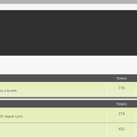
TEMAS
776
os a la web.
TEMAS
274
00 Jaguar Lynx.
451
.