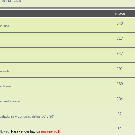
stintas fallas.
TEMAS
240
 sitio.
217
847
191
la web.
539
 dieron.
334
, abandonware.
87
utadores y consolas de los 80' y 90'
59
allowed!
Para vender hay un
reglamento!!