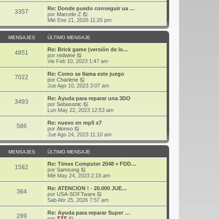
r
j
m
ú
Re: Donde puedo conseguir ua …
3357
e
o
l
V
por
Marcelo-Z
m
t
e
Mié Ene 21, 2026 11:25 pm
e
i
r
n
m
ú
s
o
l
MENSAJES
ÚLTIMO MENSAJE
a
m
t
j
e
i
Re: Brick game (versión de lo…
4851
e
n
V
m
por
redwine
s
e
o
Vie Feb 10, 2023 1:47 am
a
r
m
j
ú
e
Re: Como se llama este juego
7022
e
l
n
V
por
Charlene
t
s
e
Jue Ago 10, 2023 3:07 am
i
a
r
m
j
ú
Re: Ayuda para reparar una 3DO
3493
o
e
l
V
por
Sebasonic
m
t
e
Lun May 22, 2023 12:53 am
e
i
r
n
m
ú
Re: nuevo en mp5 x7
s
586
o
l
V
por
Alonso
a
m
t
e
Jue Ago 24, 2023 11:10 am
j
e
i
r
e
n
m
ú
s
o
l
MENSAJES
ÚLTIMO MENSAJE
a
m
t
j
e
i
Re: Timex Computer 2048 + FDD…
1582
e
n
m
V
por
Samsung
s
o
e
Mié May 24, 2023 2:18 am
a
m
r
j
e
ú
Re: ATENCION ! - 20.000 JUE…
364
e
n
l
V
por
USA-SOFTware
s
t
e
Sab Abr 25, 2026 7:57 am
a
i
r
j
m
ú
Re: Ayuda para reparar Super …
289
e
o
l
V
por
ZZT