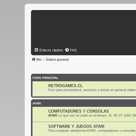
Enlaces rápidos
FAQ
RG
Índice general
FORO PRINCIPAL
RETROGAMES.CL
Foro para presentarse, anuncios y temas en general relativ
ATARI
COMPUTADORES Y CONSOLAS
ATARI
Lo que nos ha unido en el tiempo. XL XE ST 2600 78
SOFTWARE Y JUEGOS ATARI
Para cualquier plataforma ATARI, computadores o consolas