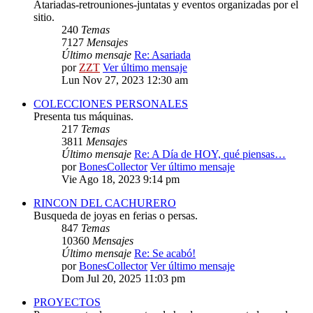
Atariadas-retrouniones-juntatas y eventos organizadas por el
sitio.
240
Temas
7127
Mensajes
Último mensaje
Re: Asariada
por
ZZT
Ver último mensaje
Lun Nov 27, 2023 12:30 am
COLECCIONES PERSONALES
Presenta tus máquinas.
217
Temas
3811
Mensajes
Último mensaje
Re: A Día de HOY, qué piensas…
por
BonesCollector
Ver último mensaje
Vie Ago 18, 2023 9:14 pm
RINCON DEL CACHURERO
Busqueda de joyas en ferias o persas.
847
Temas
10360
Mensajes
Último mensaje
Re: Se acabó!
por
BonesCollector
Ver último mensaje
Dom Jul 20, 2025 11:03 pm
PROYECTOS