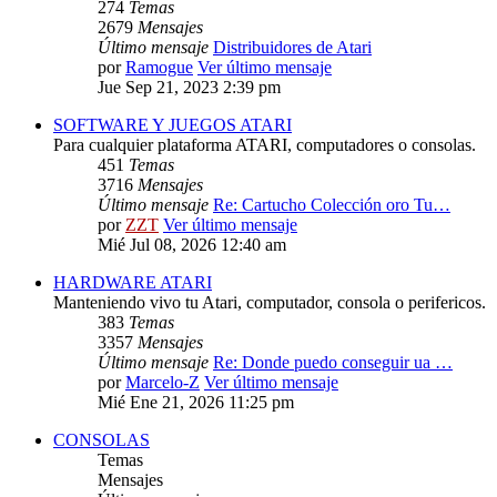
274
Temas
2679
Mensajes
Último mensaje
Distribuidores de Atari
por
Ramogue
Ver último mensaje
Jue Sep 21, 2023 2:39 pm
SOFTWARE Y JUEGOS ATARI
Para cualquier plataforma ATARI, computadores o consolas.
451
Temas
3716
Mensajes
Último mensaje
Re: Cartucho Colección oro Tu…
por
ZZT
Ver último mensaje
Mié Jul 08, 2026 12:40 am
HARDWARE ATARI
Manteniendo vivo tu Atari, computador, consola o perifericos.
383
Temas
3357
Mensajes
Último mensaje
Re: Donde puedo conseguir ua …
por
Marcelo-Z
Ver último mensaje
Mié Ene 21, 2026 11:25 pm
CONSOLAS
Temas
Mensajes