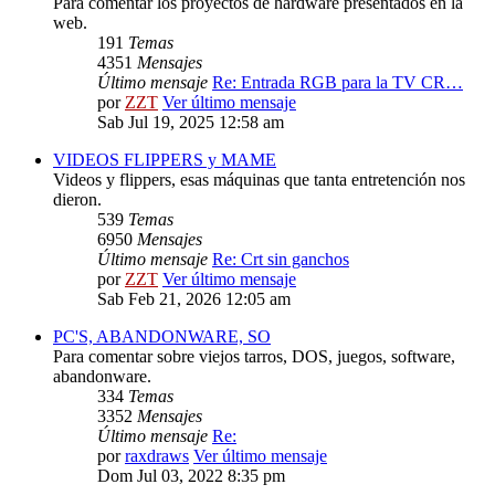
Para comentar los proyectos de hardware presentados en la
web.
191
Temas
4351
Mensajes
Último mensaje
Re: Entrada RGB para la TV CR…
por
ZZT
Ver último mensaje
Sab Jul 19, 2025 12:58 am
VIDEOS FLIPPERS y MAME
Videos y flippers, esas máquinas que tanta entretención nos
dieron.
539
Temas
6950
Mensajes
Último mensaje
Re: Crt sin ganchos
por
ZZT
Ver último mensaje
Sab Feb 21, 2026 12:05 am
PC'S, ABANDONWARE, SO
Para comentar sobre viejos tarros, DOS, juegos, software,
abandonware.
334
Temas
3352
Mensajes
Último mensaje
Re:
por
raxdraws
Ver último mensaje
Dom Jul 03, 2022 8:35 pm