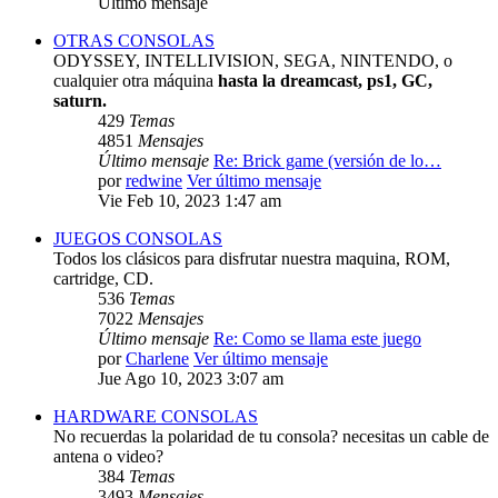
Último mensaje
OTRAS CONSOLAS
ODYSSEY, INTELLIVISION, SEGA, NINTENDO, o
cualquier otra máquina
hasta la dreamcast, ps1, GC,
saturn.
429
Temas
4851
Mensajes
Último mensaje
Re: Brick game (versión de lo…
por
redwine
Ver último mensaje
Vie Feb 10, 2023 1:47 am
JUEGOS CONSOLAS
Todos los clásicos para disfrutar nuestra maquina, ROM,
cartridge, CD.
536
Temas
7022
Mensajes
Último mensaje
Re: Como se llama este juego
por
Charlene
Ver último mensaje
Jue Ago 10, 2023 3:07 am
HARDWARE CONSOLAS
No recuerdas la polaridad de tu consola? necesitas un cable de
antena o video?
384
Temas
3493
Mensajes