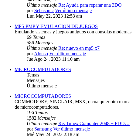
Último mensaje
Re: Ayuda para reparar una 3DO
por
Sebasonic
Ver último mensaje
Lun May 22, 2023 12:53 am
MP5-PMP Y EMULACIÓN DE JUEGOS
Emulando sistemas y juegos antiguos con consolas modernas.
69
Temas
586
Mensajes
Último mensaje
Re: nuevo en mp5 x7
por
Alonso
Ver último mensaje
Jue Ago 24, 2023 11:10 am
MICROCOMPUTADORES
Temas
Mensajes
Último mensaje
MICROCOMPUTADORES
COMMODORE, SINCLAIR, MSX, o cualquier otra marca
de microcomputadores.
196
Temas
1582
Mensajes
Último mensaje
Re: Timex Computer 2048 + FDD…
por
Samsung
Ver último mensaje
Mié May 24, 2023 2:18 am