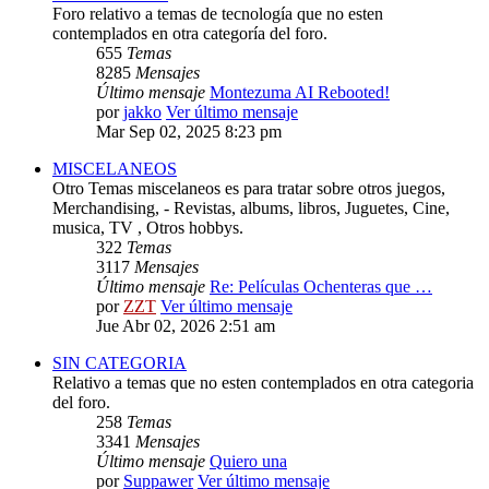
Foro relativo a temas de tecnología que no esten
contemplados en otra categoría del foro.
655
Temas
8285
Mensajes
Último mensaje
Montezuma AI Rebooted!
por
jakko
Ver último mensaje
Mar Sep 02, 2025 8:23 pm
MISCELANEOS
Otro Temas miscelaneos es para tratar sobre otros juegos,
Merchandising, - Revistas, albums, libros, Juguetes, Cine,
musica, TV , Otros hobbys.
322
Temas
3117
Mensajes
Último mensaje
Re: Películas Ochenteras que …
por
ZZT
Ver último mensaje
Jue Abr 02, 2026 2:51 am
SIN CATEGORIA
Relativo a temas que no esten contemplados en otra categoria
del foro.
258
Temas
3341
Mensajes
Último mensaje
Quiero una
por
Suppawer
Ver último mensaje