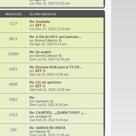
m
t
e
Lun Mar 14, 2022 10:20 pm
e
i
r
n
m
ú
s
o
l
MENSAJES
ÚLTIMO MENSAJE
a
m
t
j
e
i
Re: Asariada
7127
e
n
m
V
por
ZZT
s
o
e
Lun Nov 27, 2023 12:30 am
a
m
r
j
e
ú
Re: A Día de HOY, qué piensas…
3811
e
n
l
V
por
BonesCollector
s
t
e
Vie Ago 18, 2023 9:14 pm
a
i
r
j
m
ú
Re: Se acabó!
10360
e
o
l
V
por
BonesCollector
m
t
e
Dom Jul 20, 2025 11:03 pm
e
i
r
n
m
ú
Re: Entrada RGB para la TV CR…
s
4351
o
l
V
por
ZZT
a
m
t
e
Sab Jul 19, 2025 12:58 am
j
e
i
r
e
n
m
ú
Re: Crt sin ganchos
s
6950
o
l
V
por
ZZT
a
m
t
e
Sab Feb 21, 2026 12:05 am
j
e
i
r
e
n
m
ú
Re:
s
3352
o
l
V
por
raxdraws
a
m
t
e
Dom Jul 03, 2022 8:35 pm
j
e
i
r
e
n
m
ú
Re: CASETES... ¿QUIEN TUVO? ¿…
s
1212
o
l
V
por
yaragad
a
m
t
e
Jue Feb 23, 2023 5:44 pm
j
e
i
r
e
n
m
ú
Re: VARIOS EN VENTA
s
256
o
l
V
por
batman
a
m
t
e
Dom Jul 06, 2025 11:28 pm