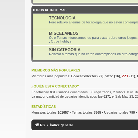
OTROS RETROTEMAS
TECNOLOGIA
Foro relativo a temas de tecnología que no esten contempla
MISCELANEOS
Otro Temas miscelaneos es para tratar sobre otros juegos, 
, Otros hobbys.
SIN CATEGORIA
Relativo a temas que no esten contemplados en otra categor
MIEMBROS MÁS POPULARES
Miembros más populares:
BonesCollector
(27),
vhzc
(16),
ZZT
(11),
¿QUIÉN ESTÁ CONECTADO?
En total hay
831
usuarios conectados :: 0 registrados, 2 robots, 0 ocult
La mayor cantidad de usuarios identificados fue
6271
el Sab May 23, 2
ESTADÍSTICAS
Mensajes totales
101657
• Temas totales
8365
• Usuarios totales
799
•
RG
Índice general