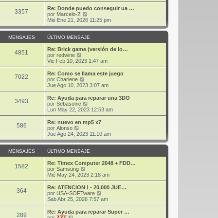
r
j
m
ú
Re: Donde puedo conseguir ua …
3357
e
o
l
V
por
Marcelo-Z
m
t
e
Mié Ene 21, 2026 11:25 pm
e
i
r
n
m
ú
s
o
l
MENSAJES
ÚLTIMO MENSAJE
a
m
t
j
e
i
Re: Brick game (versión de lo…
4851
e
n
V
m
por
redwine
s
e
o
Vie Feb 10, 2023 1:47 am
a
r
m
j
ú
e
Re: Como se llama este juego
7022
e
l
n
V
por
Charlene
t
s
e
Jue Ago 10, 2023 3:07 am
i
a
r
m
j
ú
Re: Ayuda para reparar una 3DO
3493
o
e
l
V
por
Sebasonic
m
t
e
Lun May 22, 2023 12:53 am
e
i
r
n
m
ú
Re: nuevo en mp5 x7
s
586
o
l
V
por
Alonso
a
m
t
e
Jue Ago 24, 2023 11:10 am
j
e
i
r
e
n
m
ú
s
o
l
MENSAJES
ÚLTIMO MENSAJE
a
m
t
j
e
i
Re: Timex Computer 2048 + FDD…
1582
e
n
m
V
por
Samsung
s
o
e
Mié May 24, 2023 2:18 am
a
m
r
j
e
ú
Re: ATENCION ! - 20.000 JUE…
364
e
n
l
V
por
USA-SOFTware
s
t
e
Sab Abr 25, 2026 7:57 am
a
i
r
j
m
ú
Re: Ayuda para reparar Super …
289
e
o
l
V
por
ZZT