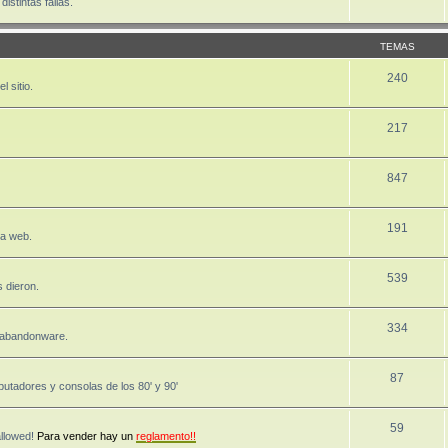
stintas fallas.
TEMAS
240
 sitio.
217
847
191
la web.
539
 dieron.
334
, abandonware.
87
utadores y consolas de los 80' y 90'
59
allowed!
Para vender hay un
reglamento!!