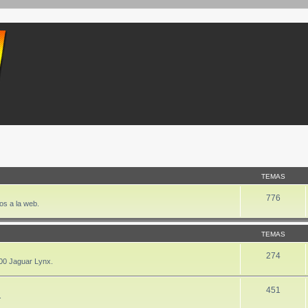
TEMAS
776
os a la web.
TEMAS
274
00 Jaguar Lynx.
451
.