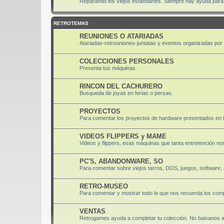
Reparando los viejos estandartes. Siempre hay ayuda para di
RETROTEMAS
REUNIONES O ATARIADAS
Atariadas-retrouniones-juntatas y eventos organizadas por el
COLECCIONES PERSONALES
Presenta tus máquinas.
RINCON DEL CACHURERO
Busqueda de joyas en ferias o persas.
PROYECTOS
Para comentar los proyectos de hardware presentados en 
VIDEOS FLIPPERS y MAME
Videos y flippers, esas máquinas que tanta entretención nos
PC'S, ABANDONWARE, SO
Para comentar sobre viejos tarros, DOS, juegos, software
RETRO-MUSEO
Para comentar y mostrar todo lo que nos recuerda los comp
VENTAS
Retrogames ayuda a completar tu colección. No baisanos 