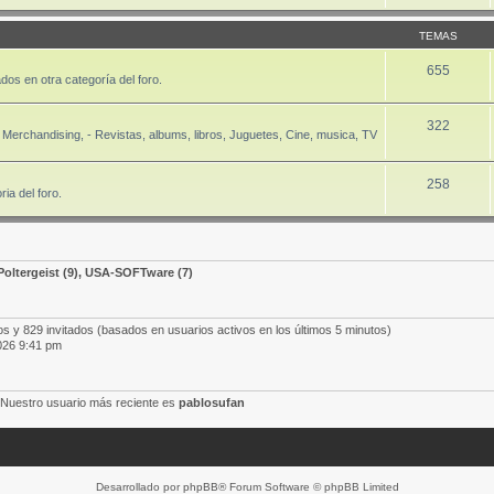
TEMAS
655
dos en otra categoría del foro.
322
Merchandising, - Revistas, albums, libros, Juguetes, Cine, musica, TV
258
ia del foro.
Poltergeist
(9),
USA-SOFTware
(7)
os y 829 invitados (basados en usuarios activos en los últimos 5 minutos)
026 9:41 pm
 Nuestro usuario más reciente es
pablosufan
Desarrollado por
phpBB
® Forum Software © phpBB Limited