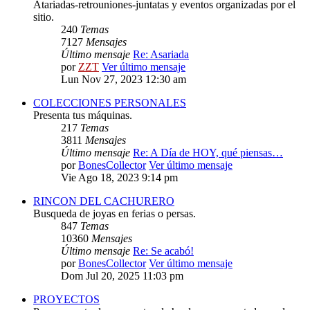
Atariadas-retrouniones-juntatas y eventos organizadas por el
sitio.
240
Temas
7127
Mensajes
Último mensaje
Re: Asariada
por
ZZT
Ver último mensaje
Lun Nov 27, 2023 12:30 am
COLECCIONES PERSONALES
Presenta tus máquinas.
217
Temas
3811
Mensajes
Último mensaje
Re: A Día de HOY, qué piensas…
por
BonesCollector
Ver último mensaje
Vie Ago 18, 2023 9:14 pm
RINCON DEL CACHURERO
Busqueda de joyas en ferias o persas.
847
Temas
10360
Mensajes
Último mensaje
Re: Se acabó!
por
BonesCollector
Ver último mensaje
Dom Jul 20, 2025 11:03 pm
PROYECTOS