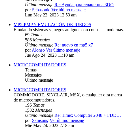
Último mensaje
Re: Ayuda para reparar una 3DO
por
Sebasonic
Ver último mensaje
Lun May 22, 2023 12:53 am
MP5-PMP Y EMULACIÓN DE JUEGOS
Emulando sistemas y juegos antiguos con consolas modernas.
69
Temas
586
Mensajes
Último mensaje
Re: nuevo en mp5 x7
por
Alonso
Ver último mensaje
Jue Ago 24, 2023 11:10 am
MICROCOMPUTADORES
Temas
Mensajes
Último mensaje
MICROCOMPUTADORES
COMMODORE, SINCLAIR, MSX, o cualquier otra marca
de microcomputadores.
196
Temas
1582
Mensajes
Último mensaje
Re: Timex Computer 2048 + FDD…
por
Samsung
Ver último mensaje
Mié May 24, 2023 2:18 am