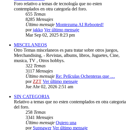
Foro relativo a temas de tecnología que no esten
contemplados en otra categoría del foro.
655
Temas
8285
Mensajes
Último mensaje
Montezuma AI Rebooted!
por
jakko
Ver último mensaje
Mar Sep 02, 2025 8:23 pm
MISCELANEOS
Otro Temas miscelaneos es para tratar sobre otros juegos,
Merchandising, - Revistas, albums, libros, Juguetes, Cine,
musica, TV , Otros hobbys.
322
Temas
3117
Mensajes
Último mensaje
Re: Películas Ochenteras que …
por
ZZT
Ver último mensaje
Jue Abr 02, 2026 2:51 am
SIN CATEGORIA
Relativo a temas que no esten contemplados en otra categoria
del foro.
258
Temas
3341
Mensajes
Último mensaje
Quiero una
por
Suppawer
Ver último mensaje