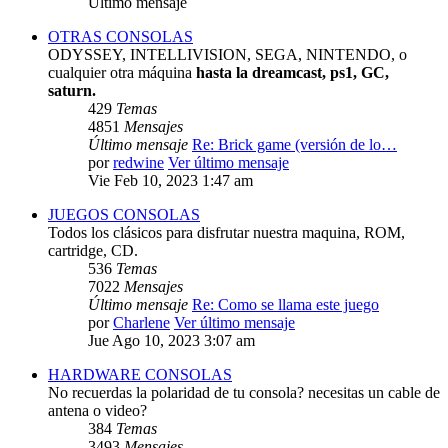
Último mensaje
OTRAS CONSOLAS
ODYSSEY, INTELLIVISION, SEGA, NINTENDO, o
cualquier otra máquina
hasta la dreamcast, ps1, GC,
saturn.
429
Temas
4851
Mensajes
Último mensaje
Re: Brick game (versión de lo…
por
redwine
Ver último mensaje
Vie Feb 10, 2023 1:47 am
JUEGOS CONSOLAS
Todos los clásicos para disfrutar nuestra maquina, ROM,
cartridge, CD.
536
Temas
7022
Mensajes
Último mensaje
Re: Como se llama este juego
por
Charlene
Ver último mensaje
Jue Ago 10, 2023 3:07 am
HARDWARE CONSOLAS
No recuerdas la polaridad de tu consola? necesitas un cable de
antena o video?
384
Temas
3493
Mensajes