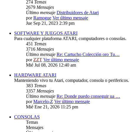
274
Temas
2679
Mensajes
Último mensaje
Distribuidores de Atari
por
Ramogue
Ver último mensaje
Jue Sep 21, 2023 2:39 pm
SOFTWARE Y JUEGOS ATARI
Para cualquier plataforma ATARI, computadores o consolas.
451
Temas
3716
Mensajes
Último mensaje
Re: Cartucho Colección oro Tu…
por
ZZT
Ver último mensaje
Mié Jul 08, 2026 12:40 am
HARDWARE ATARI
Manteniendo vivo tu Atari, computador, consola o perifericos.
383
Temas
3357
Mensajes
Último mensaje
Re: Donde puedo conseguir ua …
por
Marcelo-Z
Ver último mensaje
Mié Ene 21, 2026 11:25 pm
CONSOLAS
Temas
Mensajes