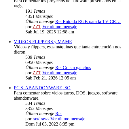
Para comentar los proyectos de hardware presentados en la
web.
191
Temas
4351
Mensajes
Último mensaje
Re: Entrada RGB para la TV CR…
por
ZZT
Ver último mensaje
Sab Jul 19, 2025 12:58 am
VIDEOS FLIPPERS y MAME
Videos y flippers, esas máquinas que tanta entretención nos
dieron.
539
Temas
6950
Mensajes
Último mensaje
Re: Crt sin ganchos
por
ZZT
Ver último mensaje
Sab Feb 21, 2026 12:05 am
PC'S, ABANDONWARE, SO
Para comentar sobre viejos tarros, DOS, juegos, software,
abandonware.
334
Temas
3352
Mensajes
Último mensaje
Re:
por
raxdraws
Ver último mensaje
Dom Jul 03, 2022 8:35 pm