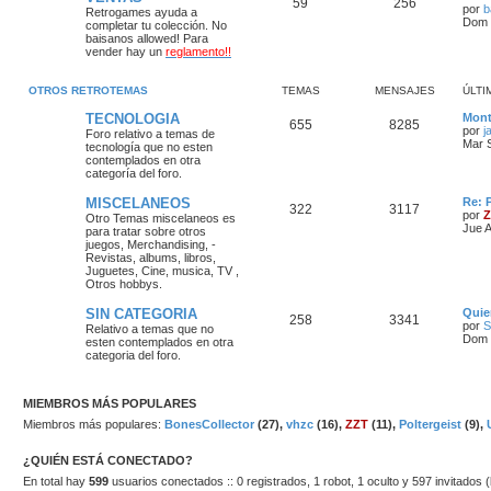
59
256
por
b
Retrogames ayuda a
Dom 
completar tu colección. No
baisanos allowed!
Para
vender hay un
reglamento!!
OTROS RETROTEMAS
TEMAS
MENSAJES
ÚLTI
TECNOLOGIA
Mont
655
8285
por
j
Foro relativo a temas de
Mar 
tecnología que no esten
contemplados en otra
categoría del foro.
MISCELANEOS
Re: 
322
3117
por
Z
Otro Temas miscelaneos es
Jue A
para tratar sobre otros
juegos, Merchandising, -
Revistas, albums, libros,
Juguetes, Cine, musica, TV ,
Otros hobbys.
SIN CATEGORIA
Quie
258
3341
por
S
Relativo a temas que no
Dom 
esten contemplados en otra
categoria del foro.
MIEMBROS MÁS POPULARES
Miembros más populares:
BonesCollector
(27),
vhzc
(16),
ZZT
(11),
Poltergeist
(9),
¿QUIÉN ESTÁ CONECTADO?
En total hay
599
usuarios conectados :: 0 registrados, 1 robot, 1 oculto y 597 invitados 