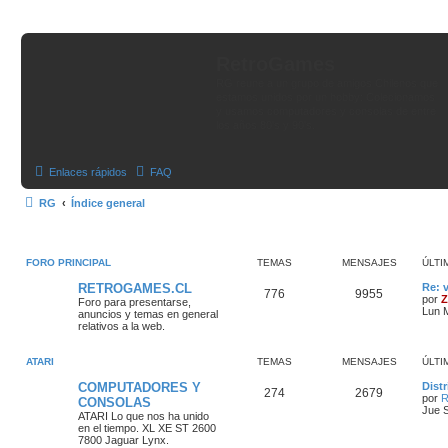
RetroGames
RG reune a un grupo de amigos Chilenos que
estamos unidos por un hobby: Colecionamos
y usamos computadores y consolas de entre
los años 80's y 90's.
Enlaces rápidos
FAQ
RG
Índice general
FORO PRINCIPAL
TEMAS
MENSAJES
ÚLTI
RETROGAMES.CL
Re: 
776
9955
por
Z
Foro para presentarse,
Lun 
anuncios y temas en general
relativos a la web.
ATARI
TEMAS
MENSAJES
ÚLTI
COMPUTADORES Y
Distr
274
2679
por
R
CONSOLAS
Jue 
ATARI
Lo que nos ha unido
en el tiempo. XL XE ST 2600
7800 Jaguar Lynx.