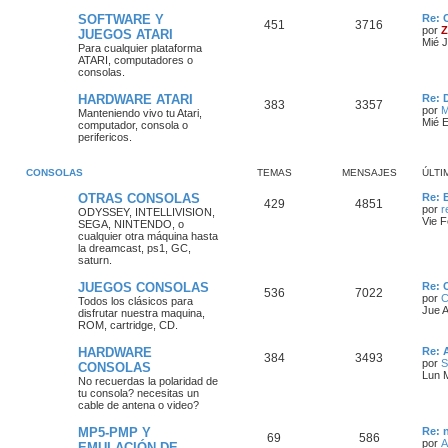
SOFTWARE Y
Re: 
451
3716
por
Z
JUEGOS ATARI
Mié J
Para cualquier plataforma
ATARI, computadores o
consolas.
HARDWARE ATARI
Re: 
383
3357
por
M
Manteniendo vivo tu Atari,
Mié 
computador, consola o
perifericos.
CONSOLAS
TEMAS
MENSAJES
ÚLTI
OTRAS CONSOLAS
Re: 
429
4851
por
r
ODYSSEY, INTELLIVISION,
Vie F
SEGA, NINTENDO, o
cualquier otra máquina
hasta
la dreamcast, ps1, GC,
saturn.
JUEGOS CONSOLAS
Re: 
536
7022
por
C
Todos los clásicos para
Jue 
disfrutar nuestra maquina,
ROM, cartridge, CD.
HARDWARE
Re: 
384
3493
por
S
CONSOLAS
Lun 
No recuerdas la polaridad de
tu consola? necesitas un
cable de antena o video?
MP5-PMP Y
Re: 
69
586
por
A
EMULACIÓN DE