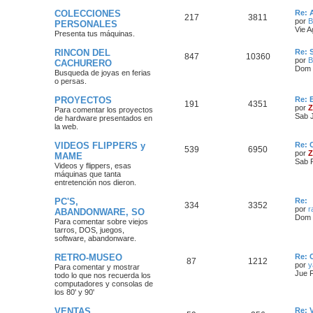
COLECCIONES
Re: 
217
3811
por
B
PERSONALES
Vie A
Presenta tus máquinas.
RINCON DEL
Re: 
847
10360
por
B
CACHURERO
Dom 
Busqueda de joyas en ferias
o persas.
PROYECTOS
Re: 
191
4351
por
Z
Para comentar los proyectos
Sab J
de hardware presentados en
la web.
VIDEOS FLIPPERS y
Re: 
539
6950
por
Z
MAME
Sab 
Videos y flippers, esas
máquinas que tanta
entretención nos dieron.
PC'S,
Re:
334
3352
por
r
ABANDONWARE, SO
Dom 
Para comentar sobre viejos
tarros, DOS, juegos,
software, abandonware.
RETRO-MUSEO
Re: 
87
1212
por
y
Para comentar y mostrar
Jue 
todo lo que nos recuerda los
computadores y consolas de
los 80' y 90'
VENTAS
Re: 