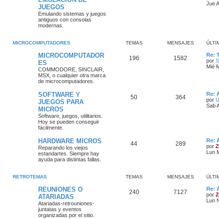
Jue 
JUEGOS
Emulando sistemas y juegos
antiguos con consolas
modernas.
MICROCOMPUTADORES
TEMAS
MENSAJES
ÚLTI
MICROCOMPUTADOR
Re: 
196
1582
por
S
ES
Mié 
COMMODORE, SINCLAIR,
MSX, o cualquier otra marca
de microcomputadores.
SOFTWARE Y
Re: 
50
364
por
U
JUEGOS PARA
Sab 
MICROS
Software, juegos, utilitarios.
Hoy se pueden conseguir
fácilmente.
HARDWARE MICROS
Re: 
44
289
por
Z
Reparando los viejos
Lun 
estandartes. Siempre hay
ayuda para distintas fallas.
RETROTEMAS
TEMAS
MENSAJES
ÚLTI
REUNIONES O
Re: 
240
7127
por
Z
ATARIADAS
Lun 
Atariadas-retrouniones-
juntatas y eventos
organizadas por el sitio.