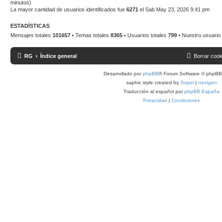
minutos)
La mayor cantidad de usuarios identificados fue
6271
el Sab May 23, 2026 9:41 pm
ESTADÍSTICAS
Mensajes totales
101657
• Temas totales
8365
• Usuarios totales
799
• Nuestro usuario
RG
Índice general
Borrar cook
Desarrollado por
phpBB
® Forum Software © phpBB 
saphic style created by
Sopel
|
nextgen
Traducción al español por
phpBB España
Privacidad
|
Condiciones