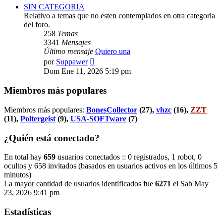
SIN CATEGORIA
Relativo a temas que no esten contemplados en otra categoria
del foro.
258
Temas
3341
Mensajes
Último mensaje
Quiero una
Ver
por
Suppawer
último
Dom Ene 11, 2026 5:19 pm
mensaje
Miembros más populares
Miembros más populares:
BonesCollector
(27),
vhzc
(16),
ZZT
(11),
Poltergeist
(9),
USA-SOFTware
(7)
¿Quién está conectado?
En total hay
659
usuarios conectados :: 0 registrados, 1 robot, 0
ocultos y 658 invitados (basados en usuarios activos en los últimos 5
minutos)
La mayor cantidad de usuarios identificados fue
6271
el Sab May
23, 2026 9:41 pm
Estadísticas