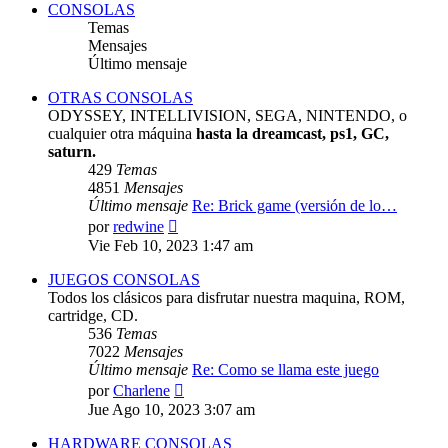
CONSOLAS
Temas
Mensajes
Último mensaje
OTRAS CONSOLAS
ODYSSEY, INTELLIVISION, SEGA, NINTENDO, o
cualquier otra máquina
hasta la dreamcast, ps1, GC,
saturn.
429
Temas
4851
Mensajes
Último mensaje
Re: Brick game (versión de lo…
Ver
por
redwine
último
Vie Feb 10, 2023 1:47 am
mensaje
JUEGOS CONSOLAS
Todos los clásicos para disfrutar nuestra maquina, ROM,
cartridge, CD.
536
Temas
7022
Mensajes
Último mensaje
Re: Como se llama este juego
Ver
por
Charlene
último
Jue Ago 10, 2023 3:07 am
mensaje
HARDWARE CONSOLAS