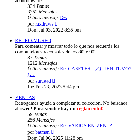
abandonware.
334
Temas
3352
Mensajes
Último mensaje
Re:
Ver
por
raxdraws
último
Dom Jul 03, 2022 8:35 pm
mensaje
RETRO-MUSEO
Para comentar y mostrar todo lo que nos recuerda los
computadores y consolas de los 80' y 90'
87
Temas
1212
Mensajes
Último mensaje
Re: CASETES... ¿QUIEN TUVO?
¿…
Ver
por
yaragad
último
Jue Feb 23, 2023 5:44 pm
mensaje
VENTAS
Retrogames ayuda a completar tu colección. No baisanos
allowed!
Para vender hay un
reglamento!!
59
Temas
256
Mensajes
Último mensaje
Re: VARIOS EN VENTA
Ver
por
batman
último
Dom Jul 06, 2025 11:28 pm