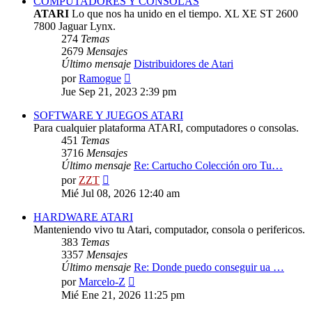
COMPUTADORES Y CONSOLAS
ATARI
Lo que nos ha unido en el tiempo. XL XE ST 2600
7800 Jaguar Lynx.
274
Temas
2679
Mensajes
Último mensaje
Distribuidores de Atari
Ver
por
Ramogue
último
Jue Sep 21, 2023 2:39 pm
mensaje
SOFTWARE Y JUEGOS ATARI
Para cualquier plataforma ATARI, computadores o consolas.
451
Temas
3716
Mensajes
Último mensaje
Re: Cartucho Colección oro Tu…
Ver
por
ZZT
último
Mié Jul 08, 2026 12:40 am
mensaje
HARDWARE ATARI
Manteniendo vivo tu Atari, computador, consola o perifericos.
383
Temas
3357
Mensajes
Último mensaje
Re: Donde puedo conseguir ua …
Ver
por
Marcelo-Z
último
Mié Ene 21, 2026 11:25 pm
mensaje