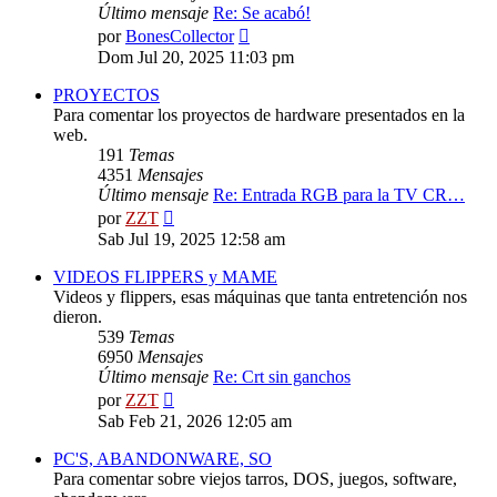
Último mensaje
Re: Se acabó!
Ver
por
BonesCollector
último
Dom Jul 20, 2025 11:03 pm
mensaje
PROYECTOS
Para comentar los proyectos de hardware presentados en la
web.
191
Temas
4351
Mensajes
Último mensaje
Re: Entrada RGB para la TV CR…
Ver
por
ZZT
último
Sab Jul 19, 2025 12:58 am
mensaje
VIDEOS FLIPPERS y MAME
Videos y flippers, esas máquinas que tanta entretención nos
dieron.
539
Temas
6950
Mensajes
Último mensaje
Re: Crt sin ganchos
Ver
por
ZZT
último
Sab Feb 21, 2026 12:05 am
mensaje
PC'S, ABANDONWARE, SO
Para comentar sobre viejos tarros, DOS, juegos, software,