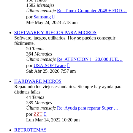
1582
Mensajes
Último mensaje
Re: Timex Computer 2048 + FDD…
Ver
por
Samsung
último
Mié May 24, 2023 2:18 am
mensaje
SOFTWARE Y JUEGOS PARA MICROS
Software, juegos, utilitarios. Hoy se pueden conseguir
fácilmente.
50
Temas
364
Mensajes
Último mensaje
Re: ATENCION ! - 20.000 JUE…
Ver
por
USA-SOFTware
último
Sab Abr 25, 2026 7:57 am
mensaje
HARDWARE MICROS
Reparando los viejos estandartes. Siempre hay ayuda para
distintas fallas.
44
Temas
289
Mensajes
Último mensaje
Re: Ayuda para reparar Super …
Ver
por
ZZT
último
Lun Mar 14, 2022 10:20 pm
mensaje
RETROTEMAS