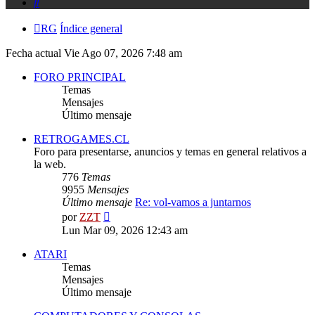
Buscar
RG
Índice general
Fecha actual Vie Ago 07, 2026 7:48 am
FORO PRINCIPAL
Temas
Mensajes
Último mensaje
RETROGAMES.CL
Foro para presentarse, anuncios y temas en general relativos a
la web.
776
Temas
9955
Mensajes
Último mensaje
Re: vol-vamos a juntarnos
Ver
por
ZZT
último
Lun Mar 09, 2026 12:43 am
mensaje
ATARI
Temas
Mensajes
Último mensaje