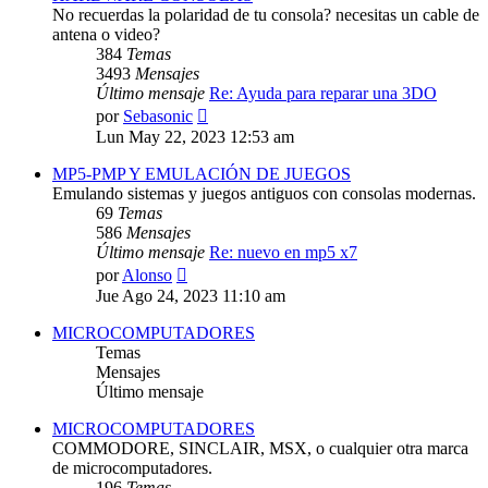
No recuerdas la polaridad de tu consola? necesitas un cable de
antena o video?
384
Temas
3493
Mensajes
Último mensaje
Re: Ayuda para reparar una 3DO
Ver
por
Sebasonic
último
Lun May 22, 2023 12:53 am
mensaje
MP5-PMP Y EMULACIÓN DE JUEGOS
Emulando sistemas y juegos antiguos con consolas modernas.
69
Temas
586
Mensajes
Último mensaje
Re: nuevo en mp5 x7
Ver
por
Alonso
último
Jue Ago 24, 2023 11:10 am
mensaje
MICROCOMPUTADORES
Temas
Mensajes
Último mensaje
MICROCOMPUTADORES
COMMODORE, SINCLAIR, MSX, o cualquier otra marca
de microcomputadores.
196
Temas