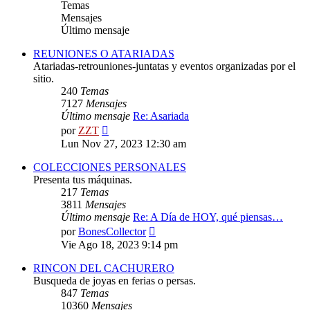
Temas
Mensajes
Último mensaje
REUNIONES O ATARIADAS
Atariadas-retrouniones-juntatas y eventos organizadas por el
sitio.
240
Temas
7127
Mensajes
Último mensaje
Re: Asariada
Ver
por
ZZT
último
Lun Nov 27, 2023 12:30 am
mensaje
COLECCIONES PERSONALES
Presenta tus máquinas.
217
Temas
3811
Mensajes
Último mensaje
Re: A Día de HOY, qué piensas…
Ver
por
BonesCollector
último
Vie Ago 18, 2023 9:14 pm
mensaje
RINCON DEL CACHURERO
Busqueda de joyas en ferias o persas.
847
Temas
10360
Mensajes