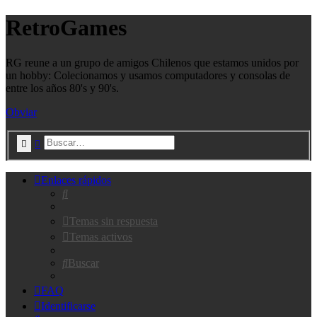
RetroGames
RG reune a un grupo de amigos Chilenos que estamos unidos por
un hobby: Colecionamos y usamos computadores y consolas de
entre los años 80's y 90's.
Obviar
Buscar
Búsqueda avanzada
Enlaces rápidos
Buscar
Temas sin respuesta
Temas activos
Buscar
FAQ
Identificarse