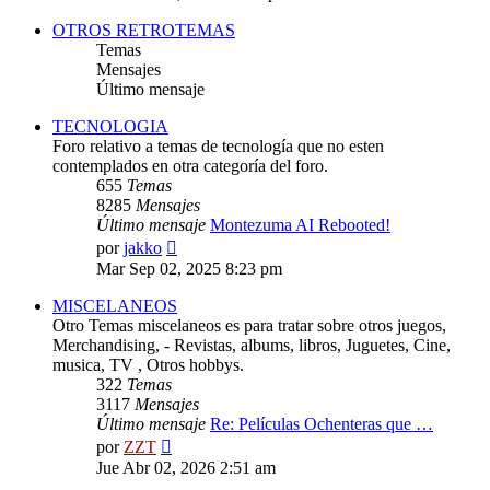
mensaje
OTROS RETROTEMAS
Temas
Mensajes
Último mensaje
TECNOLOGIA
Foro relativo a temas de tecnología que no esten
contemplados en otra categoría del foro.
655
Temas
8285
Mensajes
Último mensaje
Montezuma AI Rebooted!
Ver
por
jakko
último
Mar Sep 02, 2025 8:23 pm
mensaje
MISCELANEOS
Otro Temas miscelaneos es para tratar sobre otros juegos,
Merchandising, - Revistas, albums, libros, Juguetes, Cine,
musica, TV , Otros hobbys.
322
Temas
3117
Mensajes
Último mensaje
Re: Películas Ochenteras que …
Ver
por
ZZT
último
Jue Abr 02, 2026 2:51 am
mensaje