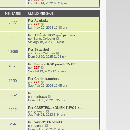
m
t
e
Lun Mar 14, 2022 10:20 pm
e
i
r
n
m
ú
s
o
l
MENSAJES
ÚLTIMO MENSAJE
a
m
t
j
e
i
Re: Asariada
7127
e
n
m
V
por
ZZT
s
o
e
Lun Nov 27, 2023 12:30 am
a
m
r
j
e
ú
Re: A Día de HOY, qué piensas…
3811
e
n
l
V
por
BonesCollector
s
t
e
Vie Ago 18, 2023 9:14 pm
a
i
r
j
m
ú
Re: Se acabó!
10360
e
o
l
V
por
BonesCollector
m
t
e
Dom Jul 20, 2025 11:03 pm
e
i
r
n
m
ú
Re: Entrada RGB para la TV CR…
s
4351
o
l
V
por
ZZT
a
m
t
e
Sab Jul 19, 2025 12:58 am
j
e
i
r
e
n
m
ú
Re: Crt sin ganchos
s
6950
o
l
V
por
ZZT
a
m
t
e
Sab Feb 21, 2026 12:05 am
j
e
i
r
e
n
m
ú
Re:
s
3352
o
l
V
por
raxdraws
a
m
t
e
Dom Jul 03, 2022 8:35 pm
j
e
i
r
e
n
m
ú
Re: CASETES... ¿QUIEN TUVO? ¿…
s
1212
o
l
V
por
yaragad
a
m
t
e
Jue Feb 23, 2023 5:44 pm
j
e
i
r
e
n
m
ú
Re: VARIOS EN VENTA
s
256
o
l
V
por
batman
a
m
t
e
Dom Jul 06, 2025 11:28 pm