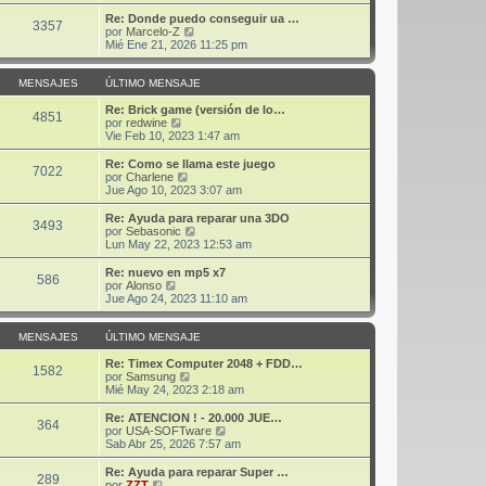
r
j
m
ú
Re: Donde puedo conseguir ua …
3357
e
o
l
V
por
Marcelo-Z
m
t
e
Mié Ene 21, 2026 11:25 pm
e
i
r
n
m
ú
s
o
l
MENSAJES
ÚLTIMO MENSAJE
a
m
t
j
e
i
Re: Brick game (versión de lo…
4851
e
n
V
m
por
redwine
s
e
o
Vie Feb 10, 2023 1:47 am
a
r
m
j
ú
e
Re: Como se llama este juego
7022
e
l
n
V
por
Charlene
t
s
e
Jue Ago 10, 2023 3:07 am
i
a
r
m
j
ú
Re: Ayuda para reparar una 3DO
3493
o
e
l
V
por
Sebasonic
m
t
e
Lun May 22, 2023 12:53 am
e
i
r
n
m
ú
Re: nuevo en mp5 x7
s
586
o
l
V
por
Alonso
a
m
t
e
Jue Ago 24, 2023 11:10 am
j
e
i
r
e
n
m
ú
s
o
l
MENSAJES
ÚLTIMO MENSAJE
a
m
t
j
e
i
Re: Timex Computer 2048 + FDD…
1582
e
n
m
V
por
Samsung
s
o
e
Mié May 24, 2023 2:18 am
a
m
r
j
e
ú
Re: ATENCION ! - 20.000 JUE…
364
e
n
l
V
por
USA-SOFTware
s
t
e
Sab Abr 25, 2026 7:57 am
a
i
r
j
m
ú
Re: Ayuda para reparar Super …
289
e
o
l
V
por
ZZT