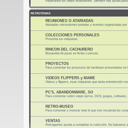
Reparando los viejos estandartes. Siempre hay ayuda para di
RETROTEMAS
REUNIONES O ATARIADAS
Atariadas-retrouniones-juntatas y eventos organizadas por el
COLECCIONES PERSONALES
Presenta tus máquinas.
RINCON DEL CACHURERO
Busqueda de joyas en ferias o persas.
PROYECTOS
Para comentar los proyectos de hardware presentados en 
VIDEOS FLIPPERS y MAME
Videos y flippers, esas máquinas que tanta entretención nos
PC'S, ABANDONWARE, SO
Para comentar sobre viejos tarros, DOS, juegos, software
RETRO-MUSEO
Para comentar y mostrar todo lo que nos recuerda los comp
VENTAS
Retrogames ayuda a completar tu colección. No baisanos 