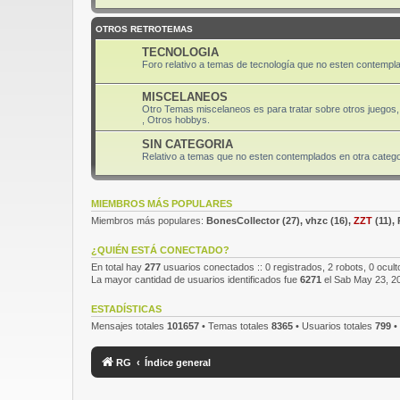
OTROS RETROTEMAS
TECNOLOGIA
Foro relativo a temas de tecnología que no esten contempla
MISCELANEOS
Otro Temas miscelaneos es para tratar sobre otros juegos, 
, Otros hobbys.
SIN CATEGORIA
Relativo a temas que no esten contemplados en otra categor
MIEMBROS MÁS POPULARES
Miembros más populares:
BonesCollector
(27),
vhzc
(16),
ZZT
(11),
¿QUIÉN ESTÁ CONECTADO?
En total hay
277
usuarios conectados :: 0 registrados, 2 robots, 0 ocult
La mayor cantidad de usuarios identificados fue
6271
el Sab May 23, 2
ESTADÍSTICAS
Mensajes totales
101657
• Temas totales
8365
• Usuarios totales
799
•
RG
Índice general