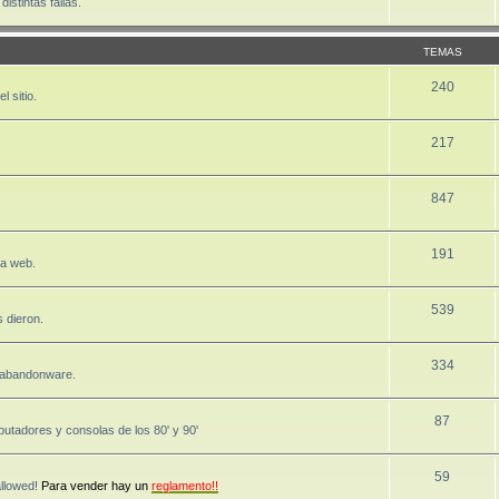
stintas fallas.
TEMAS
240
 sitio.
217
847
191
la web.
539
 dieron.
334
, abandonware.
87
utadores y consolas de los 80' y 90'
59
allowed!
Para vender hay un
reglamento!!