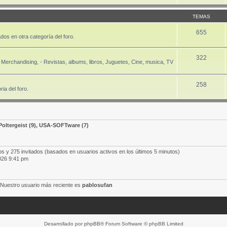
TEMAS
655
dos en otra categoría del foro.
322
Merchandising, - Revistas, albums, libros, Juguetes, Cine, musica, TV
258
ia del foro.
Poltergeist
(9),
USA-SOFTware
(7)
os y 275 invitados (basados en usuarios activos en los últimos 5 minutos)
026 9:41 pm
 Nuestro usuario más reciente es
pablosufan
Desarrollado por
phpBB
® Forum Software © phpBB Limited