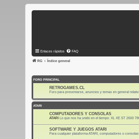
Enlaces rápidos
FAQ
RG
Índice general
FORO PRINCIPAL
RETROGAMES.CL
Foro para presentarse, anuncios y temas en general relativ
ATARI
COMPUTADORES Y CONSOLAS
ATARI
Lo que nos ha unido en el tiempo. XL XE ST 2600 78
SOFTWARE Y JUEGOS ATARI
Para cualquier plataforma ATARI, computadores o consolas