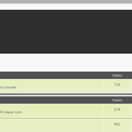
TEMAS
776
os a la web.
TEMAS
274
00 Jaguar Lynx.
451
.