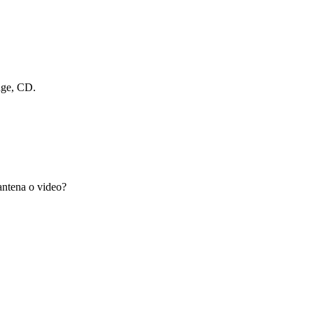
dge, CD.
antena o video?