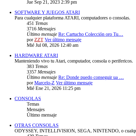
Jue Sep 21, 2023 2:39 pm
SOFTWARE Y JUEGOS ATARI
Para cualquier plataforma ATARI, computadores o consolas.
451
Temas
3716
Mensajes
Último mensaje
Re: Cartucho Colección oro Tu…
por
ZZT
Ver último mensaje
Mié Jul 08, 2026 12:40 am
HARDWARE ATARI
Manteniendo vivo tu Atari, computador, consola o perifericos.
383
Temas
3357
Mensajes
Último mensaje
Re: Donde puedo conseguir ua …
por
Marcelo-Z
Ver último mensaje
Mié Ene 21, 2026 11:25 pm
CONSOLAS
Temas
Mensajes
Último mensaje
OTRAS CONSOLAS
ODYSSEY, INTELLIVISION, SEGA, NINTENDO, o cualquie