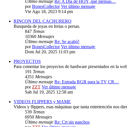
Último mensaje
Re: A Día de HOY, qué piensas…
por
BonesCollector
Ver último mensaje
Vie Ago 18, 2023 9:14 pm
RINCON DEL CACHURERO
Busqueda de joyas en ferias o persas.
847
Temas
10360
Mensajes
Último mensaje
Re: Se acabó!
por
BonesCollector
Ver último mensaje
Dom Jul 20, 2025 11:03 pm
PROYECTOS
Para comentar los proyectos de hardware presentados en la web
191
Temas
4351
Mensajes
Último mensaje
Re: Entrada RGB para la TV CR…
por
ZZT
Ver último mensaje
Sab Jul 19, 2025 12:58 am
VIDEOS FLIPPERS y MAME
Videos y flippers, esas máquinas que tanta entretención nos die
539
Temas
6950
Mensajes
Último mensaje
Re: Crt sin ganchos