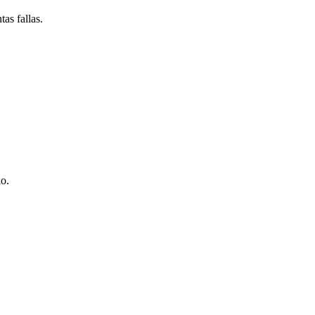
as fallas.
io.