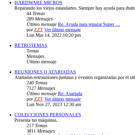
HARDWARE MICROS
Reparando los viejos estandartes. Siempre hay ayuda para distint
44
Temas
289
Mensajes
Último mensaje
Re: Ayuda para reparar Super …
por
ZZT
Ver último mensaje
Lun Mar 14, 2022 10:20 pm
RETROTEMAS
Temas
Mensajes
Último mensaje
REUNIONES O ATARIADAS
Atariadas-retrouniones-juntatas y eventos organizadas por el sit
240
Temas
7127
Mensajes
Último mensaje
Re: Asariada
por
ZZT
Ver último mensaje
Lun Nov 27, 2023 12:30 am
COLECCIONES PERSONALES
Presenta tus máquinas.
217
Temas
3811
Mensajes