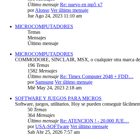
Último mensaje
Re: nuevo en mp5 x7
por
Alonso
Ver último mensaje
Jue Ago 24, 2023 11:10 am
MICROCOMPUTADORES
Temas
Mensajes
Último mensaje
MICROCOMPUTADORES
COMMODORE, SINCLAIR, MSX, o cualquier otra marca de 
196
Temas
1582
Mensajes
Último mensaje
Re: Timex Computer 2048 + FDD…
por
Samsung
Ver último mensaje
Mié May 24, 2023 2:18 am
SOFTWARE Y JUEGOS PARA MICROS
Software, juegos, utilitarios. Hoy se pueden conseguir fácilmen
50
Temas
364
Mensajes
Último mensaje
Re: ATENCION ! - 20.000 JUE…
por
USA-SOFTware
Ver último mensaje
Sab Abr 25, 2026 7:57 am