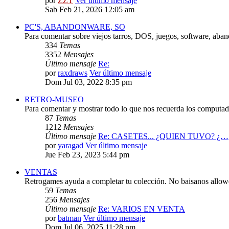
por
ZZT
Ver último mensaje
Sab Feb 21, 2026 12:05 am
PC'S, ABANDONWARE, SO
Para comentar sobre viejos tarros, DOS, juegos, software, aba
334
Temas
3352
Mensajes
Último mensaje
Re:
por
raxdraws
Ver último mensaje
Dom Jul 03, 2022 8:35 pm
RETRO-MUSEO
Para comentar y mostrar todo lo que nos recuerda los computado
87
Temas
1212
Mensajes
Último mensaje
Re: CASETES... ¿QUIEN TUVO? ¿…
por
yaragad
Ver último mensaje
Jue Feb 23, 2023 5:44 pm
VENTAS
Retrogames ayuda a completar tu colección. No baisanos allo
59
Temas
256
Mensajes
Último mensaje
Re: VARIOS EN VENTA
por
batman
Ver último mensaje
Dom Jul 06, 2025 11:28 pm