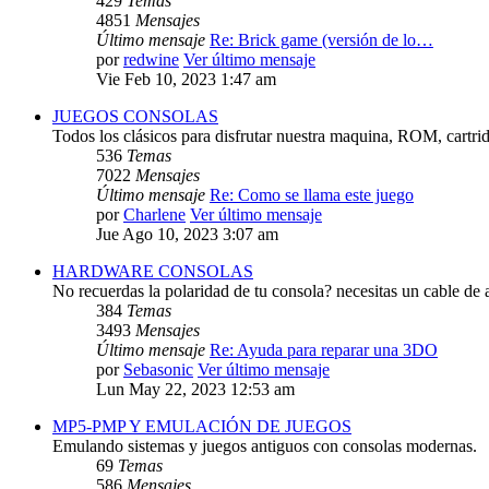
429
Temas
4851
Mensajes
Último mensaje
Re: Brick game (versión de lo…
por
redwine
Ver último mensaje
Vie Feb 10, 2023 1:47 am
JUEGOS CONSOLAS
Todos los clásicos para disfrutar nuestra maquina, ROM, cartri
536
Temas
7022
Mensajes
Último mensaje
Re: Como se llama este juego
por
Charlene
Ver último mensaje
Jue Ago 10, 2023 3:07 am
HARDWARE CONSOLAS
No recuerdas la polaridad de tu consola? necesitas un cable de 
384
Temas
3493
Mensajes
Último mensaje
Re: Ayuda para reparar una 3DO
por
Sebasonic
Ver último mensaje
Lun May 22, 2023 12:53 am
MP5-PMP Y EMULACIÓN DE JUEGOS
Emulando sistemas y juegos antiguos con consolas modernas.
69
Temas
586
Mensajes