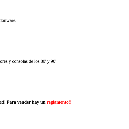
ndonware.
res y consolas de los 80' y 90'
wed!
Para vender hay un
reglamento!!