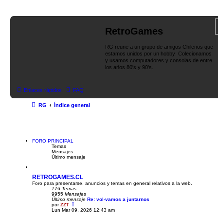
RetroGames
RG reune a un grupo de amigos Chilenos que
estamos unidos por un hobby: Colecionamos
y usamos computadores y consolas de entre
los años 80's y 90's.
Enlaces rápidos
FAQ
RG
Índice general
FORO PRINCIPAL
Temas
Mensajes
Último mensaje
RETROGAMES.CL
Foro para presentarse, anuncios y temas en general relativos a la web.
776
Temas
9955
Mensajes
Último mensaje
Re: vol-vamos a juntarnos
V
por
ZZT
e
Lun Mar 09, 2026 12:43 am
r