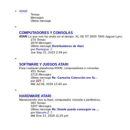
ú
l
t
i
ATARI
m
Temas
o
Mensajes
m
Último mensaje
e
n
s
COMPUTADORES Y CONSOLAS
a
ATARI
Lo que nos ha unido en el tiempo. XL XE ST 2600 7800 Jaguar Lynx.
j
274
Temas
e
2679
Mensajes
Último mensaje
Distribuidores de Atari
V
por
Ramogue
e
Jue Sep 21, 2023 2:39 pm
r
ú
l
SOFTWARE Y JUEGOS ATARI
t
Para cualquier plataforma ATARI, computadores o consolas.
i
451
Temas
m
3716
Mensajes
o
Último mensaje
Re: Cartucho Colección oro Tu…
m
V
por
ZZT
e
e
Mié Jul 08, 2026 12:40 am
n
r
s
ú
a
l
j
HARDWARE ATARI
t
e
Manteniendo vivo tu Atari, computador, consola o perifericos.
i
383
Temas
m
3357
Mensajes
o
Último mensaje
m
Re: Donde puedo conseguir ua …
V
por
Marcelo-Z
e
e
Mié Ene 21, 2026 11:25 pm
n
r
s
ú
a
l
j
t
e