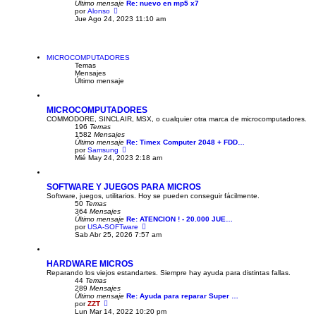
Último mensaje
Re: nuevo en mp5 x7
m
V
por
Alonso
e
e
Jue Ago 24, 2023 11:10 am
n
r
s
ú
a
l
j
t
e
i
MICROCOMPUTADORES
m
Temas
o
Mensajes
m
Último mensaje
e
n
s
MICROCOMPUTADORES
a
COMMODORE, SINCLAIR, MSX, o cualquier otra marca de microcomputadores.
j
196
Temas
e
1582
Mensajes
Último mensaje
Re: Timex Computer 2048 + FDD…
V
por
Samsung
e
Mié May 24, 2023 2:18 am
r
ú
l
SOFTWARE Y JUEGOS PARA MICROS
t
Software, juegos, utilitarios. Hoy se pueden conseguir fácilmente.
i
50
Temas
m
364
Mensajes
o
Último mensaje
Re: ATENCION ! - 20.000 JUE…
m
V
por
USA-SOFTware
e
e
Sab Abr 25, 2026 7:57 am
n
r
s
ú
a
l
j
HARDWARE MICROS
t
e
Reparando los viejos estandartes. Siempre hay ayuda para distintas fallas.
i
44
Temas
m
289
Mensajes
o
Último mensaje
Re: Ayuda para reparar Super …
m
V
por
ZZT
e
e
Lun Mar 14, 2022 10:20 pm
n