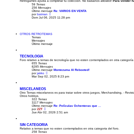
Retrogames ayuda a completar tu colección. No baisanos allowed!
i
Para vender 
m
59
Temas
o
256
Mensajes
m
Último mensaje
Re: VARIOS EN VENTA
V
e
por
batman
e
n
Dom Jul 06, 2025 11:28 pm
r
s
ú
a
l
j
t
e
i
OTROS RETROTEMAS
m
Temas
o
Mensajes
m
Último mensaje
e
n
s
TECNOLOGIA
a
Foro relativo a temas de tecnología que no esten contemplados en otra categoría 
j
655
Temas
e
8285
Mensajes
Último mensaje
Montezuma AI Rebooted!
V
por
jakko
e
Mar Sep 02, 2025 8:23 pm
r
ú
l
MISCELANEOS
t
Otro Temas miscelaneos es para tratar sobre otros juegos, Merchandising, - Revista
i
Otros hobbys.
m
322
Temas
o
3117
Mensajes
m
Último mensaje
e
Re: Películas Ochenteras que …
V
por
ZZT
n
e
Jue Abr 02, 2026 2:51 am
s
r
a
ú
j
l
e
SIN CATEGORIA
t
Relativo a temas que no esten contemplados en otra categoria del foro.
i
258
Temas
m