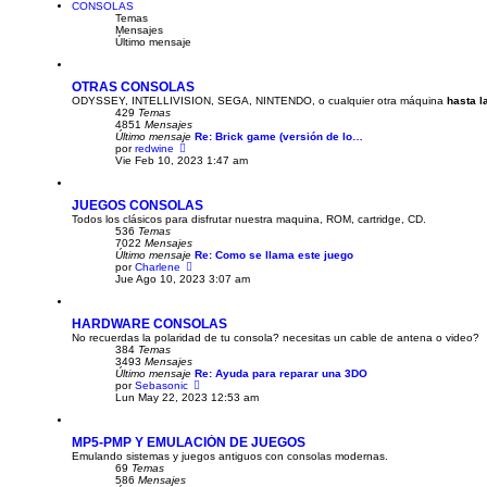
i
CONSOLAS
m
Temas
o
Mensajes
m
Último mensaje
e
n
s
OTRAS CONSOLAS
a
ODYSSEY, INTELLIVISION, SEGA, NINTENDO, o cualquier otra máquina
j
hasta l
429
Temas
e
4851
Mensajes
Último mensaje
Re: Brick game (versión de lo…
V
por
redwine
e
Vie Feb 10, 2023 1:47 am
r
ú
l
JUEGOS CONSOLAS
t
Todos los clásicos para disfrutar nuestra maquina, ROM, cartridge, CD.
i
536
Temas
m
7022
Mensajes
o
Último mensaje
m
Re: Como se llama este juego
V
por
Charlene
e
e
Jue Ago 10, 2023 3:07 am
n
r
s
ú
a
l
j
HARDWARE CONSOLAS
t
e
No recuerdas la polaridad de tu consola? necesitas un cable de antena o video?
i
384
Temas
m
3493
Mensajes
o
Último mensaje
Re: Ayuda para reparar una 3DO
m
V
por
Sebasonic
e
e
Lun May 22, 2023 12:53 am
n
r
s
ú
a
l
j
MP5-PMP Y EMULACIÓN DE JUEGOS
t
e
Emulando sistemas y juegos antiguos con consolas modernas.
i
69
Temas
m
586
Mensajes
o