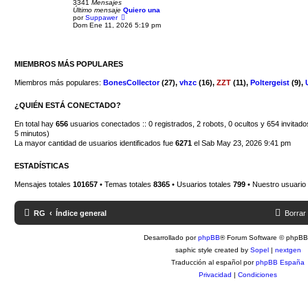
3341
Mensajes
o
Último mensaje
m
Quiero una
V
por
Suppawer
e
e
Dom Ene 11, 2026 5:19 pm
n
r
s
ú
a
l
j
t
e
i
MIEMBROS MÁS POPULARES
m
o
Miembros más populares:
BonesCollector
(27),
vhzc
(16),
ZZT
(11),
Poltergeist
(9),
m
e
n
¿QUIÉN ESTÁ CONECTADO?
s
a
j
En total hay
656
usuarios conectados :: 0 registrados, 2 robots, 0 ocultos y 654 invitad
e
5 minutos)
La mayor cantidad de usuarios identificados fue
6271
el Sab May 23, 2026 9:41 pm
ESTADÍSTICAS
Mensajes totales
101657
• Temas totales
8365
• Usuarios totales
799
• Nuestro usuario
RG
Índice general
Borrar
Desarrollado por
phpBB
® Forum Software © phpBB 
saphic style created by
Sopel
|
nextgen
Traducción al español por
phpBB España
Privacidad
|
Condiciones