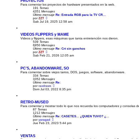
PROYECTOS
t
e
Para comentar los proyectos de hardware presentados en la web.
i
191
Temas
m
4351
Mensajes
o
Último mensaje
Re: Entrada RGB para la TV CR…
m
V
por
ZZT
e
e
Sab Jul 19, 2025 12:58 am
n
r
s
ú
a
l
j
VIDEOS FLIPPERS y MAME
t
e
Videos y flippers, esas máquinas que tanta entretención nos dieron.
i
539
Temas
m
6950
Mensajes
o
Último mensaje
m
Re: Crt sin ganchos
V
por
ZZT
e
e
Sab Feb 21, 2026 12:05 am
n
r
s
ú
a
l
j
PC'S, ABANDONWARE, SO
t
e
Para comentar sobre viejos tarros, DOS, juegos, software, abandonware.
i
334
Temas
m
3352
Mensajes
o
Último mensaje
m
Re:
V
por
raxdraws
e
e
Dom Jul 03, 2022 8:35 pm
n
r
s
ú
a
l
j
RETRO-MUSEO
t
e
Para comentar y mostrar todo lo que nos recuerda los computadores y consolas de 
i
87
Temas
m
1212
Mensajes
o
Último mensaje
Re: CASETES... ¿QUIEN TUVO? ¿…
m
V
por
yaragad
e
e
Jue Feb 23, 2023 5:44 pm
n
r
s
ú
a
l
j
VENTAS
t
e