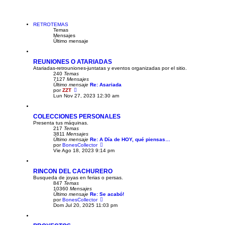
r
s
ú
a
l
j
t
e
i
RETROTEMAS
m
Temas
o
Mensajes
m
Último mensaje
e
n
s
REUNIONES O ATARIADAS
a
Atariadas-retrouniones-juntatas y eventos organizadas por el sitio.
j
240
Temas
e
7127
Mensajes
Último mensaje
Re: Asariada
V
por
ZZT
e
Lun Nov 27, 2023 12:30 am
r
ú
l
COLECCIONES PERSONALES
t
Presenta tus máquinas.
i
217
Temas
m
3811
Mensajes
o
Último mensaje
m
Re: A Día de HOY, qué piensas…
V
por
BonesCollector
e
e
Vie Ago 18, 2023 9:14 pm
n
r
s
ú
a
l
j
RINCON DEL CACHURERO
t
e
Busqueda de joyas en ferias o persas.
i
847
Temas
m
10360
Mensajes
o
Último mensaje
Re: Se acabó!
m
V
por
BonesCollector
e
e
Dom Jul 20, 2025 11:03 pm
n
r
s
ú
a
l
j