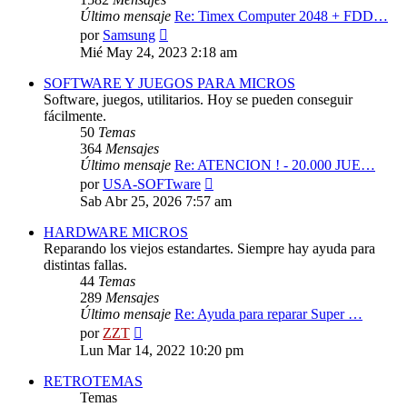
Último mensaje
Re: Timex Computer 2048 + FDD…
Ver
por
Samsung
último
Mié May 24, 2023 2:18 am
mensaje
SOFTWARE Y JUEGOS PARA MICROS
Software, juegos, utilitarios. Hoy se pueden conseguir
fácilmente.
50
Temas
364
Mensajes
Último mensaje
Re: ATENCION ! - 20.000 JUE…
Ver
por
USA-SOFTware
último
Sab Abr 25, 2026 7:57 am
mensaje
HARDWARE MICROS
Reparando los viejos estandartes. Siempre hay ayuda para
distintas fallas.
44
Temas
289
Mensajes
Último mensaje
Re: Ayuda para reparar Super …
Ver
por
ZZT
último
Lun Mar 14, 2022 10:20 pm
mensaje
RETROTEMAS
Temas