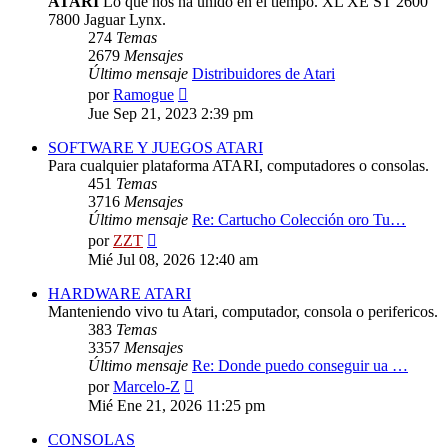
ATARI
Lo que nos ha unido en el tiempo. XL XE ST 2600
7800 Jaguar Lynx.
274
Temas
2679
Mensajes
Último mensaje
Distribuidores de Atari
Ver
por
Ramogue
último
Jue Sep 21, 2023 2:39 pm
mensaje
SOFTWARE Y JUEGOS ATARI
Para cualquier plataforma ATARI, computadores o consolas.
451
Temas
3716
Mensajes
Último mensaje
Re: Cartucho Colección oro Tu…
Ver
por
ZZT
último
Mié Jul 08, 2026 12:40 am
mensaje
HARDWARE ATARI
Manteniendo vivo tu Atari, computador, consola o perifericos.
383
Temas
3357
Mensajes
Último mensaje
Re: Donde puedo conseguir ua …
Ver
por
Marcelo-Z
último
Mié Ene 21, 2026 11:25 pm
mensaje
CONSOLAS