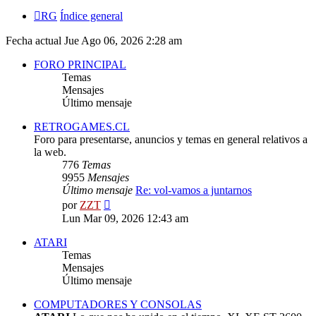
RG
Índice general
Fecha actual Jue Ago 06, 2026 2:28 am
FORO PRINCIPAL
Temas
Mensajes
Último mensaje
RETROGAMES.CL
Foro para presentarse, anuncios y temas en general relativos a
la web.
776
Temas
9955
Mensajes
Último mensaje
Re: vol-vamos a juntarnos
Ver
por
ZZT
último
Lun Mar 09, 2026 12:43 am
mensaje
ATARI
Temas
Mensajes
Último mensaje
COMPUTADORES Y CONSOLAS