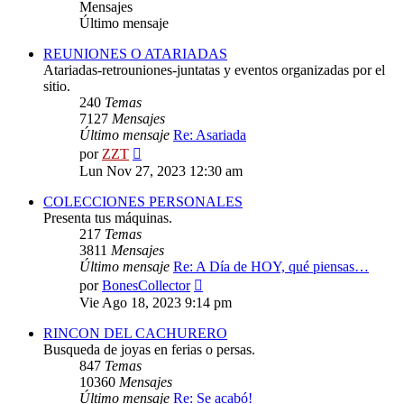
Mensajes
Último mensaje
REUNIONES O ATARIADAS
Atariadas-retrouniones-juntatas y eventos organizadas por el
sitio.
240
Temas
7127
Mensajes
Último mensaje
Re: Asariada
Ver
por
ZZT
último
Lun Nov 27, 2023 12:30 am
mensaje
COLECCIONES PERSONALES
Presenta tus máquinas.
217
Temas
3811
Mensajes
Último mensaje
Re: A Día de HOY, qué piensas…
Ver
por
BonesCollector
último
Vie Ago 18, 2023 9:14 pm
mensaje
RINCON DEL CACHURERO
Busqueda de joyas en ferias o persas.
847
Temas
10360
Mensajes
Último mensaje
Re: Se acabó!