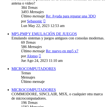
antena o video?
384
Temas
3493
Mensajes
Último mensaje
Re: Ayuda para reparar una 3DO
Ver
por
Sebasonic
último
Lun May 22, 2023 12:53 am
mensaje
MP5-PMP Y EMULACIÓN DE JUEGOS
Emulando sistemas y juegos antiguos con consolas modernas.
69
Temas
586
Mensajes
Último mensaje
Re: nuevo en mp5 x7
Ver
por
Alonso
último
Jue Ago 24, 2023 11:10 am
mensaje
MICROCOMPUTADORES
Temas
Mensajes
Último mensaje
MICROCOMPUTADORES
COMMODORE, SINCLAIR, MSX, o cualquier otra marca
de microcomputadores.
196
Temas
1582
Mensajes