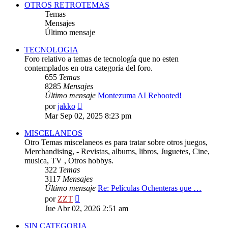
OTROS RETROTEMAS
Temas
Mensajes
Último mensaje
TECNOLOGIA
Foro relativo a temas de tecnología que no esten
contemplados en otra categoría del foro.
655
Temas
8285
Mensajes
Último mensaje
Montezuma AI Rebooted!
Ver
por
jakko
último
Mar Sep 02, 2025 8:23 pm
mensaje
MISCELANEOS
Otro Temas miscelaneos es para tratar sobre otros juegos,
Merchandising, - Revistas, albums, libros, Juguetes, Cine,
musica, TV , Otros hobbys.
322
Temas
3117
Mensajes
Último mensaje
Re: Películas Ochenteras que …
Ver
por
ZZT
último
Jue Abr 02, 2026 2:51 am
mensaje
SIN CATEGORIA