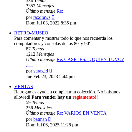
334
Temas
3352
Mensajes
Último mensaje
Re:
Ver
por
raxdraws
último
Dom Jul 03, 2022 8:35 pm
mensaje
RETRO-MUSEO
Para comentar y mostrar todo lo que nos recuerda los
computadores y consolas de los 80' y 90'
87
Temas
1212
Mensajes
Último mensaje
Re: CASETES... ¿QUIEN TUVO?
¿…
Ver
por
yaragad
último
Jue Feb 23, 2023 5:44 pm
mensaje
VENTAS
Retrogames ayuda a completar tu colección. No baisanos
allowed!
Para vender hay un
reglamento!!
59
Temas
256
Mensajes
Último mensaje
Re: VARIOS EN VENTA
Ver
por
batman
último
Dom Jul 06, 2025 11:28 pm
mensaje