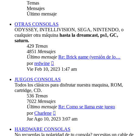
Temas
Mensajes
Último mensaje
OTRAS CONSOLAS
ODYSSEY, INTELLIVISION, SEGA, NINTENDO, o
cualquier otra máquina
hasta la dreamcast, ps1, GC,
saturn.
429
Temas
4851
Mensajes
Último mensaje
Re: Brick game (versión de lo…
Ver
por
redwine
último
Vie Feb 10, 2023 1:47 am
mensaje
JUEGOS CONSOLAS
Todos los clásicos para disfrutar nuestra maquina, ROM,
cartridge, CD.
536
Temas
7022
Mensajes
Último mensaje
Re: Como se llama este juego
Ver
por
Charlene
último
Jue Ago 10, 2023 3:07 am
mensaje
HARDWARE CONSOLAS
No recuerdas la polaridad de tu consola? necesitas un cable de