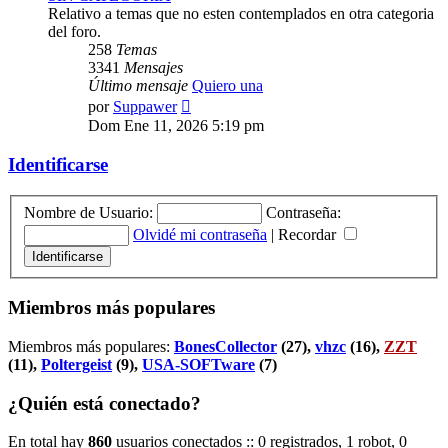
Relativo a temas que no esten contemplados en otra categoria
del foro.
258
Temas
3341
Mensajes
Último mensaje
Quiero una
Ver
por
Suppawer
último
Dom Ene 11, 2026 5:19 pm
mensaje
Identificarse
Nombre de Usuario:
Contraseña:
Olvidé mi contraseña
|
Recordar
Miembros más populares
Miembros más populares:
BonesCollector
(27),
vhzc
(16),
ZZT
(11),
Poltergeist
(9),
USA-SOFTware
(7)
¿Quién está conectado?
En total hay
860
usuarios conectados :: 0 registrados, 1 robot, 0