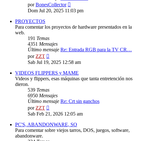
Ver
por
BonesCollector
último
Dom Jul 20, 2025 11:03 pm
mensaje
PROYECTOS
Para comentar los proyectos de hardware presentados en la
web.
191
Temas
4351
Mensajes
Último mensaje
Re: Entrada RGB para la TV CR…
Ver
por
ZZT
último
Sab Jul 19, 2025 12:58 am
mensaje
VIDEOS FLIPPERS y MAME
Videos y flippers, esas máquinas que tanta entretención nos
dieron.
539
Temas
6950
Mensajes
Último mensaje
Re: Crt sin ganchos
Ver
por
ZZT
último
Sab Feb 21, 2026 12:05 am
mensaje
PC'S, ABANDONWARE, SO
Para comentar sobre viejos tarros, DOS, juegos, software,
abandonware.