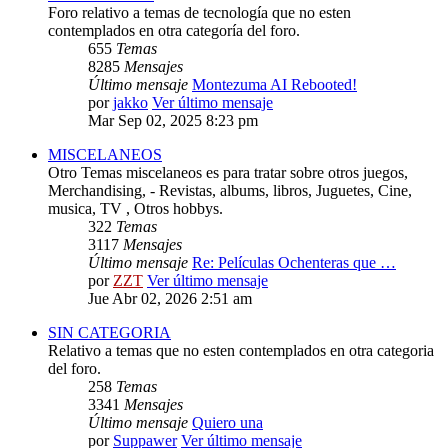
Foro relativo a temas de tecnología que no esten
contemplados en otra categoría del foro.
655
Temas
8285
Mensajes
Último mensaje
Montezuma AI Rebooted!
por
jakko
Ver último mensaje
Mar Sep 02, 2025 8:23 pm
MISCELANEOS
Otro Temas miscelaneos es para tratar sobre otros juegos,
Merchandising, - Revistas, albums, libros, Juguetes, Cine,
musica, TV , Otros hobbys.
322
Temas
3117
Mensajes
Último mensaje
Re: Películas Ochenteras que …
por
ZZT
Ver último mensaje
Jue Abr 02, 2026 2:51 am
SIN CATEGORIA
Relativo a temas que no esten contemplados en otra categoria
del foro.
258
Temas
3341
Mensajes
Último mensaje
Quiero una
por
Suppawer
Ver último mensaje