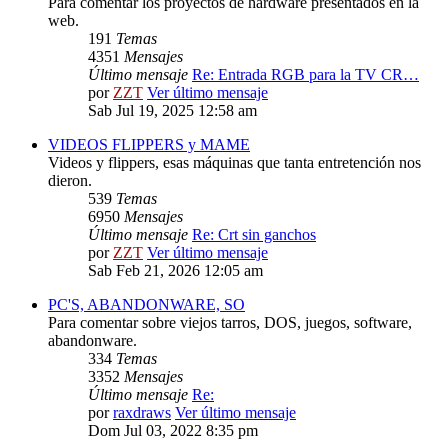
Para comentar los proyectos de hardware presentados en la
web.
191
Temas
4351
Mensajes
Último mensaje
Re: Entrada RGB para la TV CR…
por
ZZT
Ver último mensaje
Sab Jul 19, 2025 12:58 am
VIDEOS FLIPPERS y MAME
Videos y flippers, esas máquinas que tanta entretención nos
dieron.
539
Temas
6950
Mensajes
Último mensaje
Re: Crt sin ganchos
por
ZZT
Ver último mensaje
Sab Feb 21, 2026 12:05 am
PC'S, ABANDONWARE, SO
Para comentar sobre viejos tarros, DOS, juegos, software,
abandonware.
334
Temas
3352
Mensajes
Último mensaje
Re:
por
raxdraws
Ver último mensaje
Dom Jul 03, 2022 8:35 pm