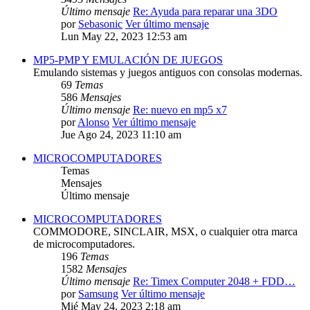
Último mensaje
Re: Ayuda para reparar una 3DO
por
Sebasonic
Ver último mensaje
Lun May 22, 2023 12:53 am
MP5-PMP Y EMULACIÓN DE JUEGOS
Emulando sistemas y juegos antiguos con consolas modernas.
69
Temas
586
Mensajes
Último mensaje
Re: nuevo en mp5 x7
por
Alonso
Ver último mensaje
Jue Ago 24, 2023 11:10 am
MICROCOMPUTADORES
Temas
Mensajes
Último mensaje
MICROCOMPUTADORES
COMMODORE, SINCLAIR, MSX, o cualquier otra marca
de microcomputadores.
196
Temas
1582
Mensajes
Último mensaje
Re: Timex Computer 2048 + FDD…
por
Samsung
Ver último mensaje
Mié May 24, 2023 2:18 am