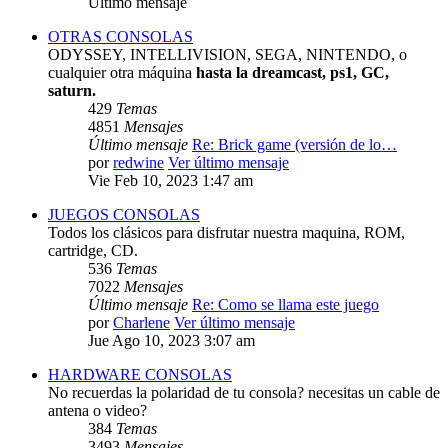
Último mensaje
OTRAS CONSOLAS
ODYSSEY, INTELLIVISION, SEGA, NINTENDO, o
cualquier otra máquina
hasta la dreamcast, ps1, GC,
saturn.
429
Temas
4851
Mensajes
Último mensaje
Re: Brick game (versión de lo…
por
redwine
Ver último mensaje
Vie Feb 10, 2023 1:47 am
JUEGOS CONSOLAS
Todos los clásicos para disfrutar nuestra maquina, ROM,
cartridge, CD.
536
Temas
7022
Mensajes
Último mensaje
Re: Como se llama este juego
por
Charlene
Ver último mensaje
Jue Ago 10, 2023 3:07 am
HARDWARE CONSOLAS
No recuerdas la polaridad de tu consola? necesitas un cable de
antena o video?
384
Temas
3493
Mensajes