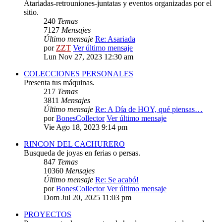
Atariadas-retrouniones-juntatas y eventos organizadas por el
sitio.
240
Temas
7127
Mensajes
Último mensaje
Re: Asariada
por
ZZT
Ver último mensaje
Lun Nov 27, 2023 12:30 am
COLECCIONES PERSONALES
Presenta tus máquinas.
217
Temas
3811
Mensajes
Último mensaje
Re: A Día de HOY, qué piensas…
por
BonesCollector
Ver último mensaje
Vie Ago 18, 2023 9:14 pm
RINCON DEL CACHURERO
Busqueda de joyas en ferias o persas.
847
Temas
10360
Mensajes
Último mensaje
Re: Se acabó!
por
BonesCollector
Ver último mensaje
Dom Jul 20, 2025 11:03 pm
PROYECTOS