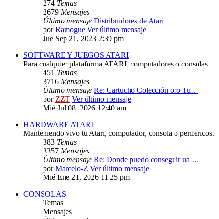
274
Temas
2679
Mensajes
Último mensaje
Distribuidores de Atari
por
Ramogue
Ver último mensaje
Jue Sep 21, 2023 2:39 pm
SOFTWARE Y JUEGOS ATARI
Para cualquier plataforma ATARI, computadores o consolas.
451
Temas
3716
Mensajes
Último mensaje
Re: Cartucho Colección oro Tu…
por
ZZT
Ver último mensaje
Mié Jul 08, 2026 12:40 am
HARDWARE ATARI
Manteniendo vivo tu Atari, computador, consola o perifericos.
383
Temas
3357
Mensajes
Último mensaje
Re: Donde puedo conseguir ua …
por
Marcelo-Z
Ver último mensaje
Mié Ene 21, 2026 11:25 pm
CONSOLAS
Temas
Mensajes