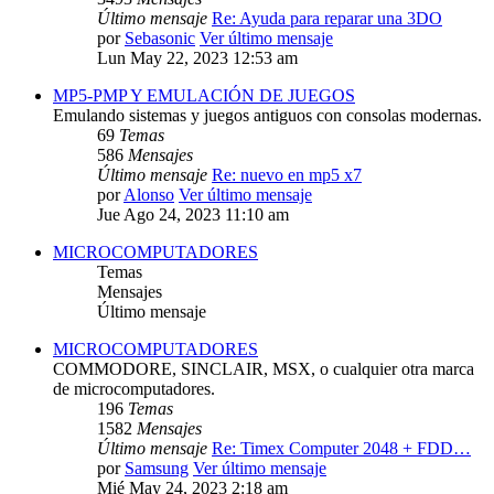
Último mensaje
Re: Ayuda para reparar una 3DO
por
Sebasonic
Ver último mensaje
Lun May 22, 2023 12:53 am
MP5-PMP Y EMULACIÓN DE JUEGOS
Emulando sistemas y juegos antiguos con consolas modernas.
69
Temas
586
Mensajes
Último mensaje
Re: nuevo en mp5 x7
por
Alonso
Ver último mensaje
Jue Ago 24, 2023 11:10 am
MICROCOMPUTADORES
Temas
Mensajes
Último mensaje
MICROCOMPUTADORES
COMMODORE, SINCLAIR, MSX, o cualquier otra marca
de microcomputadores.
196
Temas
1582
Mensajes
Último mensaje
Re: Timex Computer 2048 + FDD…
por
Samsung
Ver último mensaje
Mié May 24, 2023 2:18 am