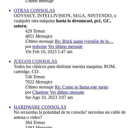
Último mensaje
OTRAS CONSOLAS
ODYSSEY, INTELLIVISION, SEGA, NINTENDO, o
cualquier otra máquina
hasta la dreamcast, ps1, GC,
saturn.
429
Temas
4851
Mensajes
Último mensaje
Re: Brick game (versión de lo…
por
redwine
Ver último mensaje
Vie Feb 10, 2023 1:47 am
JUEGOS CONSOLAS
Todos los clásicos para disfrutar nuestra maquina, ROM,
cartridge, CD.
536
Temas
7022
Mensajes
Último mensaje
Re: Como se llama este juego
por
Charlene
Ver último mensaje
Jue Ago 10, 2023 3:07 am
HARDWARE CONSOLAS
No recuerdas la polaridad de tu consola? necesitas un cable de
antena o video?
384
Temas
3493
Mensajes