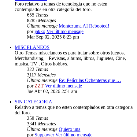
Foro relativo a temas de tecnología que no esten
contemplados en otra categoría del foro.
655
Temas
8285
Mensajes
Último mensaje
Montezuma AI Rebooted!
por
jakko
Ver último mensaje
Mar Sep 02, 2025 8:23 pm
MISCELANEOS
Otro Temas miscelaneos es para tratar sobre otros juegos,
Merchandising, - Revistas, albums, libros, Juguetes, Cine,
musica, TV , Otros hobbys.
322
Temas
3117
Mensajes
Último mensaje
Re: Películas Ochenteras que …
por
ZZT
Ver último mensaje
Jue Abr 02, 2026 2:51 am
SIN CATEGORIA
Relativo a temas que no esten contemplados en otra categoria
del foro.
258
Temas
3341
Mensajes
Último mensaje
Quiero una
por
Suppawer
Ver último mensaje