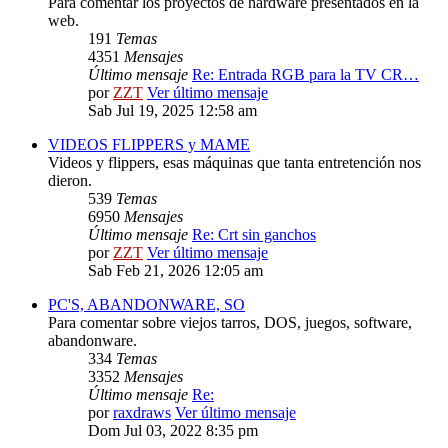
Para comentar los proyectos de hardware presentados en la
web.
191
Temas
4351
Mensajes
Último mensaje
Re: Entrada RGB para la TV CR…
por
ZZT
Ver último mensaje
Sab Jul 19, 2025 12:58 am
VIDEOS FLIPPERS y MAME
Videos y flippers, esas máquinas que tanta entretención nos
dieron.
539
Temas
6950
Mensajes
Último mensaje
Re: Crt sin ganchos
por
ZZT
Ver último mensaje
Sab Feb 21, 2026 12:05 am
PC'S, ABANDONWARE, SO
Para comentar sobre viejos tarros, DOS, juegos, software,
abandonware.
334
Temas
3352
Mensajes
Último mensaje
Re:
por
raxdraws
Ver último mensaje
Dom Jul 03, 2022 8:35 pm