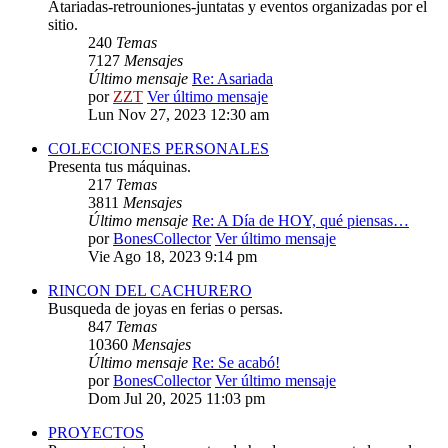
Atariadas-retrouniones-juntatas y eventos organizadas por el
sitio.
240
Temas
7127
Mensajes
Último mensaje
Re: Asariada
por
ZZT
Ver último mensaje
Lun Nov 27, 2023 12:30 am
COLECCIONES PERSONALES
Presenta tus máquinas.
217
Temas
3811
Mensajes
Último mensaje
Re: A Día de HOY, qué piensas…
por
BonesCollector
Ver último mensaje
Vie Ago 18, 2023 9:14 pm
RINCON DEL CACHURERO
Busqueda de joyas en ferias o persas.
847
Temas
10360
Mensajes
Último mensaje
Re: Se acabó!
por
BonesCollector
Ver último mensaje
Dom Jul 20, 2025 11:03 pm
PROYECTOS