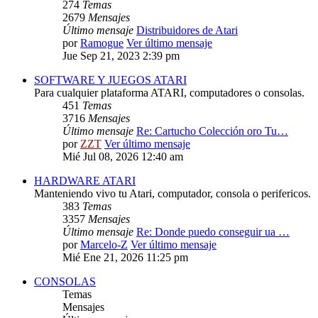
274
Temas
2679
Mensajes
Último mensaje
Distribuidores de Atari
por
Ramogue
Ver último mensaje
Jue Sep 21, 2023 2:39 pm
SOFTWARE Y JUEGOS ATARI
Para cualquier plataforma ATARI, computadores o consolas.
451
Temas
3716
Mensajes
Último mensaje
Re: Cartucho Colección oro Tu…
por
ZZT
Ver último mensaje
Mié Jul 08, 2026 12:40 am
HARDWARE ATARI
Manteniendo vivo tu Atari, computador, consola o perifericos.
383
Temas
3357
Mensajes
Último mensaje
Re: Donde puedo conseguir ua …
por
Marcelo-Z
Ver último mensaje
Mié Ene 21, 2026 11:25 pm
CONSOLAS
Temas
Mensajes