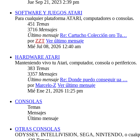
Jue Sep 21, 2023 2:39 pm
SOFTWARE Y JUEGOS ATARI
Para cualquier plataforma ATARI, computadores o consolas.
451
Temas
3716
Mensajes
Último mensaje
Re: Cartucho Colección oro Tu…
por
ZZT
Ver último mensaje
Mié Jul 08, 2026 12:40 am
HARDWARE ATARI
Manteniendo vivo tu Atari, computador, consola o perifericos.
383
Temas
3357
Mensajes
Último mensaje
Re: Donde puedo conseguir ua …
por
Marcelo-Z
Ver último mensaje
Mié Ene 21, 2026 11:25 pm
CONSOLAS
Temas
Mensajes
Último mensaje
OTRAS CONSOLAS
ODYSSEY, INTELLIVISION, SEGA, NINTENDO, o cualquie