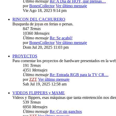
Último mensaje
Re: A Día de HOY, qué piensas…
por
BonesCollector
Ver último mensaje
Vie Ago 18, 2023 9:14 pm
RINCON DEL CACHURERO
Busqueda de joyas en ferias o persas.
847
Temas
10360
Mensajes
Último mensaje
Re: Se acabó!
por
BonesCollector
Ver último mensaje
Dom Jul 20, 2025 11:03 pm
PROYECTOS
Para comentar los proyectos de hardware presentados en la web
191
Temas
4351
Mensajes
Último mensaje
Re: Entrada RGB para la TV CR…
por
ZZT
Ver último mensaje
Sab Jul 19, 2025 12:58 am
VIDEOS FLIPPERS y MAME
Videos y flippers, esas máquinas que tanta entretención nos die
539
Temas
6950
Mensajes
Último mensaje
Re: Crt sin ganchos