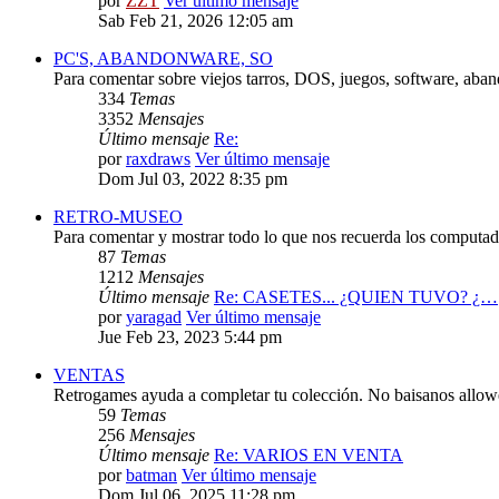
por
ZZT
Ver último mensaje
Sab Feb 21, 2026 12:05 am
PC'S, ABANDONWARE, SO
Para comentar sobre viejos tarros, DOS, juegos, software, aba
334
Temas
3352
Mensajes
Último mensaje
Re:
por
raxdraws
Ver último mensaje
Dom Jul 03, 2022 8:35 pm
RETRO-MUSEO
Para comentar y mostrar todo lo que nos recuerda los computado
87
Temas
1212
Mensajes
Último mensaje
Re: CASETES... ¿QUIEN TUVO? ¿…
por
yaragad
Ver último mensaje
Jue Feb 23, 2023 5:44 pm
VENTAS
Retrogames ayuda a completar tu colección. No baisanos allo
59
Temas
256
Mensajes
Último mensaje
Re: VARIOS EN VENTA
por
batman
Ver último mensaje
Dom Jul 06, 2025 11:28 pm