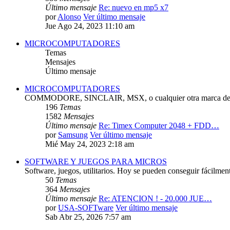
Último mensaje
Re: nuevo en mp5 x7
por
Alonso
Ver último mensaje
Jue Ago 24, 2023 11:10 am
MICROCOMPUTADORES
Temas
Mensajes
Último mensaje
MICROCOMPUTADORES
COMMODORE, SINCLAIR, MSX, o cualquier otra marca de 
196
Temas
1582
Mensajes
Último mensaje
Re: Timex Computer 2048 + FDD…
por
Samsung
Ver último mensaje
Mié May 24, 2023 2:18 am
SOFTWARE Y JUEGOS PARA MICROS
Software, juegos, utilitarios. Hoy se pueden conseguir fácilmen
50
Temas
364
Mensajes
Último mensaje
Re: ATENCION ! - 20.000 JUE…
por
USA-SOFTware
Ver último mensaje
Sab Abr 25, 2026 7:57 am