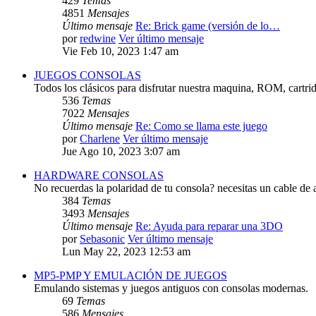
429
Temas
4851
Mensajes
Último mensaje
Re: Brick game (versión de lo…
por
redwine
Ver último mensaje
Vie Feb 10, 2023 1:47 am
JUEGOS CONSOLAS
Todos los clásicos para disfrutar nuestra maquina, ROM, cartri
536
Temas
7022
Mensajes
Último mensaje
Re: Como se llama este juego
por
Charlene
Ver último mensaje
Jue Ago 10, 2023 3:07 am
HARDWARE CONSOLAS
No recuerdas la polaridad de tu consola? necesitas un cable de 
384
Temas
3493
Mensajes
Último mensaje
Re: Ayuda para reparar una 3DO
por
Sebasonic
Ver último mensaje
Lun May 22, 2023 12:53 am
MP5-PMP Y EMULACIÓN DE JUEGOS
Emulando sistemas y juegos antiguos con consolas modernas.
69
Temas
586
Mensajes