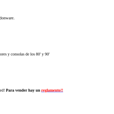
ndonware.
res y consolas de los 80' y 90'
wed!
Para vender hay un
reglamento!!