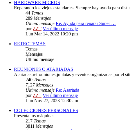
HARDWARE MICROS
Reparando los viejos estandartes. Siempre hay ayuda para distint
44
Temas
289
Mensajes
Último mensaje
Re: Ayuda para reparar Super …
por
ZZT
Ver último mensaje
Lun Mar 14, 2022 10:20 pm
RETROTEMAS
Temas
Mensajes
Último mensaje
REUNIONES O ATARIADAS
Atariadas-retrouniones-juntatas y eventos organizadas por el sit
240
Temas
7127
Mensajes
Último mensaje
Re: Asariada
por
ZZT
Ver último mensaje
Lun Nov 27, 2023 12:30 am
COLECCIONES PERSONALES
Presenta tus máquinas.
217
Temas
3811
Mensajes