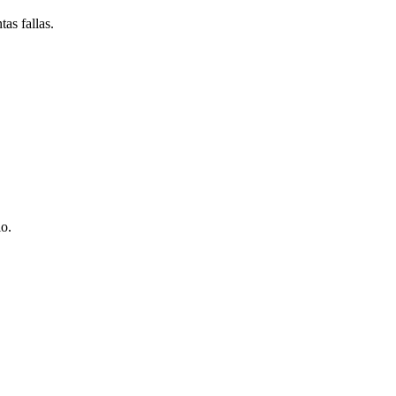
as fallas.
io.