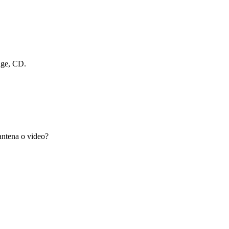
dge, CD.
antena o video?