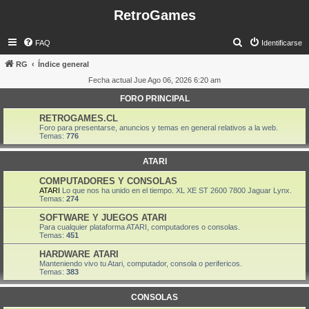
RetroGames
B
FAQ
Identificarse
u
RG
Índice general
s
Fecha actual Jue Ago 06, 2026 6:20 am
c
FORO PRINCIPAL
a
RETROGAMES.CL
r
Foro para presentarse, anuncios y temas en general relativos a la web.
Temas:
776
ATARI
COMPUTADORES Y CONSOLAS
ATARI
Lo que nos ha unido en el tiempo. XL XE ST 2600 7800 Jaguar Lynx.
Temas:
274
SOFTWARE Y JUEGOS ATARI
Para cualquier plataforma ATARI, computadores o consolas.
Temas:
451
HARDWARE ATARI
Manteniendo vivo tu Atari, computador, consola o perifericos.
Temas:
383
CONSOLAS