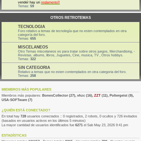
vender hay un
reglamento!!
Temas:
59
OTROS RETROTEMAS
TECNOLOGIA
Foro relativo a temas de tecnología que no esten contemplados en otra
categoría del foro.
Temas:
655
MISCELANEOS
Otro Temas miscelaneos es para tratar sobre otros juegos, Merchandising, -
Revistas, albums, libros, Juguetes, Cine, musica, TV , Otros hobbys.
Temas:
322
SIN CATEGORIA
Relativo a temas que no esten contemplados en otra categoria del foro.
Temas:
258
MIEMBROS MÁS POPULARES
Miembros más populares:
BonesCollector
(27),
vhzc
(16),
ZZT
(11),
Poltergeist
(9),
USA-SOFTware
(7)
¿QUIÉN ESTÁ CONECTADO?
En total hay
728
usuarios conectados :: 0 registrados, 2 robots, 0 ocultos y 726 invitados
(basados en usuarios activos en los últimos 5 minutos)
La mayor cantidad de usuarios identificados fue
6271
el Sab May 23, 2026 9:41 pm
ESTADÍSTICAS