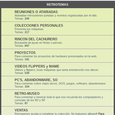
RETROTEMAS
REUNIONES O ATARIADAS
Atariadas-retrouniones-juntatas y eventos organizadas por el sitio.
Temas:
240
COLECCIONES PERSONALES
Presenta tus máquinas.
Temas:
217
RINCON DEL CACHURERO
Busqueda de joyas en ferias o persas.
Temas:
847
PROYECTOS
Para comentar los proyectos de hardware presentados en la web.
Temas:
191
VIDEOS FLIPPERS y MAME
Videos y flippers, esas máquinas que tanta entretención nos dieron.
Temas:
539
PC'S, ABANDONWARE, SO
Para comentar sobre viejos tarros, DOS, juegos, software, abandonware.
Temas:
334
RETRO-MUSEO
Para comentar y mostrar todo lo que nos recuerda los computadores y
consolas de los 80' y 90'
Temas:
87
VENTAS
Retrogames ayuda a completar tu colección. No baisanos allowed!
Para