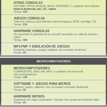
OTRAS CONSOLAS
ODYSSEY, INTELLIVISION, SEGA, NINTENDO, o cualquier otra máquina
hasta la dreamcast, ps1, GC, saturn.
Temas:
429
JUEGOS CONSOLAS
Todos los clásicos para disfrutar nuestra maquina, ROM, cartridge, CD.
Temas:
536
HARDWARE CONSOLAS
No recuerdas la polaridad de tu consola? necesitas un cable de antena o
video?
Temas:
384
MP5-PMP Y EMULACIÓN DE JUEGOS
Emulando sistemas y juegos antiguos con consolas modernas.
Temas:
69
MICROCOMPUTADORES
MICROCOMPUTADORES
COMMODORE, SINCLAIR, MSX, o cualquier otra marca de
microcomputadores.
Temas:
196
SOFTWARE Y JUEGOS PARA MICROS
Software, juegos, utilitarios. Hoy se pueden conseguir fácilmente.
Temas:
50
HARDWARE MICROS
Reparando los viejos estandartes. Siempre hay ayuda para distintas fallas.
Temas:
44