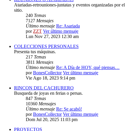
Atariadas-retrouniones-juntatas y eventos organizadas por el
sitio.
240
Temas
7127
Mensajes
Último mensaje
Re: Asariada
por
ZZT
Ver último mensaje
Lun Nov 27, 2023 12:30 am
COLECCIONES PERSONALES
Presenta tus máquinas.
217
Temas
3811
Mensajes
Último mensaje
Re: A Día de HOY, qué piensas…
por
BonesCollector
Ver último mensaje
Vie Ago 18, 2023 9:14 pm
RINCON DEL CACHURERO
Busqueda de joyas en ferias o persas.
847
Temas
10360
Mensajes
Último mensaje
Re: Se acabó!
por
BonesCollector
Ver último mensaje
Dom Jul 20, 2025 11:03 pm
PROYECTOS