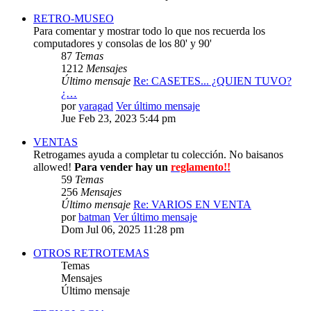
RETRO-MUSEO
Para comentar y mostrar todo lo que nos recuerda los
computadores y consolas de los 80' y 90'
87
Temas
1212
Mensajes
Último mensaje
Re: CASETES... ¿QUIEN TUVO?
¿…
por
yaragad
Ver último mensaje
Jue Feb 23, 2023 5:44 pm
VENTAS
Retrogames ayuda a completar tu colección. No baisanos
allowed!
Para vender hay un
reglamento!!
59
Temas
256
Mensajes
Último mensaje
Re: VARIOS EN VENTA
por
batman
Ver último mensaje
Dom Jul 06, 2025 11:28 pm
OTROS RETROTEMAS
Temas
Mensajes
Último mensaje