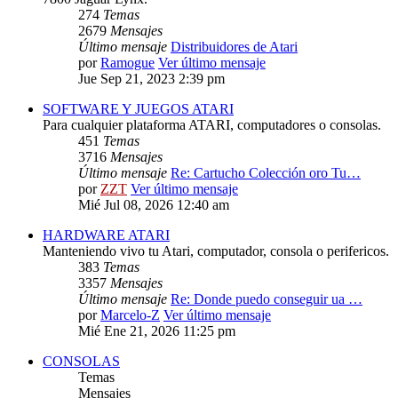
274
Temas
2679
Mensajes
Último mensaje
Distribuidores de Atari
por
Ramogue
Ver último mensaje
Jue Sep 21, 2023 2:39 pm
SOFTWARE Y JUEGOS ATARI
Para cualquier plataforma ATARI, computadores o consolas.
451
Temas
3716
Mensajes
Último mensaje
Re: Cartucho Colección oro Tu…
por
ZZT
Ver último mensaje
Mié Jul 08, 2026 12:40 am
HARDWARE ATARI
Manteniendo vivo tu Atari, computador, consola o perifericos.
383
Temas
3357
Mensajes
Último mensaje
Re: Donde puedo conseguir ua …
por
Marcelo-Z
Ver último mensaje
Mié Ene 21, 2026 11:25 pm
CONSOLAS
Temas
Mensajes