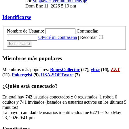
por
Suppawer
Ver último mensaje
Dom Ene 11, 2026 5:19 pm
Identificarse
Nombre de Usuario:
Contraseña:
Olvidé mi contraseña
|
Recordar
Miembros más populares
Miembros más populares:
BonesCollector
(27),
vhzc
(16),
ZZT
(11),
Poltergeist
(9),
USA-SOFTware
(7)
¿Quién está conectado?
En total hay
742
usuarios conectados :: 0 registrados, 1 robot, 0
ocultos y 741 invitados (basados en usuarios activos en los últimos 5
minutos)
La mayor cantidad de usuarios identificados fue
6271
el Sab May
23, 2026 9:41 pm
Estadísticas