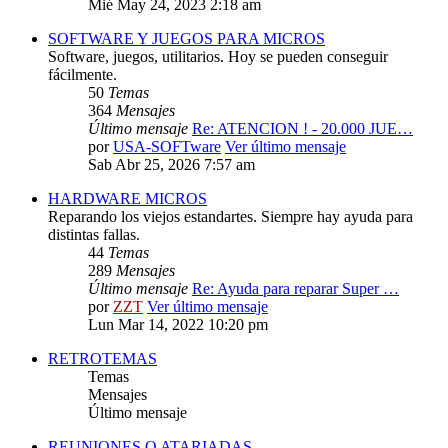
Mié May 24, 2023 2:18 am
SOFTWARE Y JUEGOS PARA MICROS
Software, juegos, utilitarios. Hoy se pueden conseguir
fácilmente.
50
Temas
364
Mensajes
Último mensaje
Re: ATENCION ! - 20.000 JUE…
por
USA-SOFTware
Ver último mensaje
Sab Abr 25, 2026 7:57 am
HARDWARE MICROS
Reparando los viejos estandartes. Siempre hay ayuda para
distintas fallas.
44
Temas
289
Mensajes
Último mensaje
Re: Ayuda para reparar Super …
por
ZZT
Ver último mensaje
Lun Mar 14, 2022 10:20 pm
RETROTEMAS
Temas
Mensajes
Último mensaje
REUNIONES O ATARIADAS