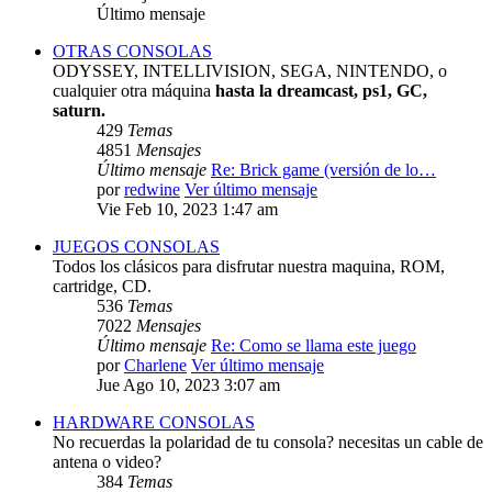
Último mensaje
OTRAS CONSOLAS
ODYSSEY, INTELLIVISION, SEGA, NINTENDO, o
cualquier otra máquina
hasta la dreamcast, ps1, GC,
saturn.
429
Temas
4851
Mensajes
Último mensaje
Re: Brick game (versión de lo…
por
redwine
Ver último mensaje
Vie Feb 10, 2023 1:47 am
JUEGOS CONSOLAS
Todos los clásicos para disfrutar nuestra maquina, ROM,
cartridge, CD.
536
Temas
7022
Mensajes
Último mensaje
Re: Como se llama este juego
por
Charlene
Ver último mensaje
Jue Ago 10, 2023 3:07 am
HARDWARE CONSOLAS
No recuerdas la polaridad de tu consola? necesitas un cable de
antena o video?
384
Temas