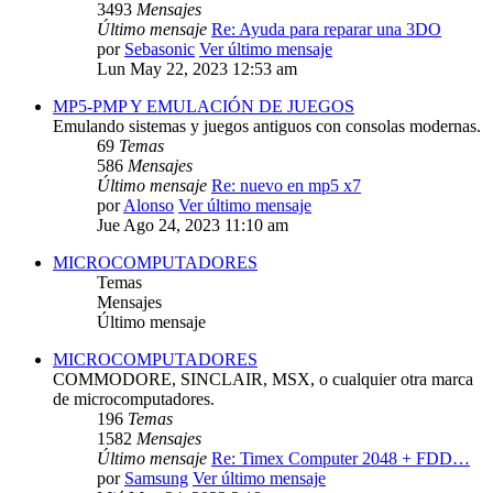
3493
Mensajes
Último mensaje
Re: Ayuda para reparar una 3DO
por
Sebasonic
Ver último mensaje
Lun May 22, 2023 12:53 am
MP5-PMP Y EMULACIÓN DE JUEGOS
Emulando sistemas y juegos antiguos con consolas modernas.
69
Temas
586
Mensajes
Último mensaje
Re: nuevo en mp5 x7
por
Alonso
Ver último mensaje
Jue Ago 24, 2023 11:10 am
MICROCOMPUTADORES
Temas
Mensajes
Último mensaje
MICROCOMPUTADORES
COMMODORE, SINCLAIR, MSX, o cualquier otra marca
de microcomputadores.
196
Temas
1582
Mensajes
Último mensaje
Re: Timex Computer 2048 + FDD…
por
Samsung
Ver último mensaje