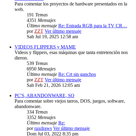
Para comentar los proyectos de hardware presentados en la
web.
191
Temas
4351
Mensajes
Último mensaje
Re: Entrada RGB para la TV CR…
por
ZZT
Ver último mensaje
Sab Jul 19, 2025 12:58 am
VIDEOS FLIPPERS y MAME
Videos y flippers, esas máquinas que tanta entretención nos
dieron.
539
Temas
6950
Mensajes
Último mensaje
Re: Crt sin ganchos
por
ZZT
Ver último mensaje
Sab Feb 21, 2026 12:05 am
PC'S, ABANDONWARE, SO
Para comentar sobre viejos tarros, DOS, juegos, software,
abandonware.
334
Temas
3352
Mensajes
Último mensaje
Re:
por
raxdraws
Ver último mensaje
Dom Jul 03, 2022 8:35 pm