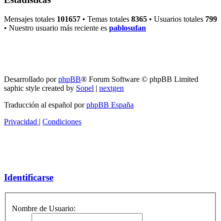
Mensajes totales
101657
• Temas totales
8365
• Usuarios totales
799
• Nuestro usuario más reciente es
pablosufan
RG
Índice general
Todos los horarios son
UTC-04:00
Borrar cookies
Desarrollado por
phpBB
® Forum Software © phpBB Limited
saphic style created by
Sopel
|
nextgen
Traducción al español por
phpBB España
Privacidad
|
Condiciones
Identificarse
Nombre de Usuario: