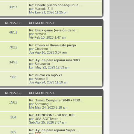
r
j
m
ú
Re: Donde puedo conseguir ua …
3357
e
o
l
V
por
Marcelo-Z
m
t
e
Mié Ene 21, 2026 11:25 pm
e
i
r
n
m
ú
s
o
l
MENSAJES
ÚLTIMO MENSAJE
a
m
t
j
e
i
Re: Brick game (versión de lo…
4851
e
n
V
m
por
redwine
s
e
o
Vie Feb 10, 2023 1:47 am
a
r
m
j
ú
e
Re: Como se llama este juego
7022
e
l
n
V
por
Charlene
t
s
e
Jue Ago 10, 2023 3:07 am
i
a
r
m
j
ú
Re: Ayuda para reparar una 3DO
3493
o
e
l
V
por
Sebasonic
m
t
e
Lun May 22, 2023 12:53 am
e
i
r
n
m
ú
Re: nuevo en mp5 x7
s
586
o
l
V
por
Alonso
a
m
t
e
Jue Ago 24, 2023 11:10 am
j
e
i
r
e
n
m
ú
s
o
l
MENSAJES
ÚLTIMO MENSAJE
a
m
t
j
e
i
Re: Timex Computer 2048 + FDD…
1582
e
n
m
V
por
Samsung
s
o
e
Mié May 24, 2023 2:18 am
a
m
r
j
e
ú
Re: ATENCION ! - 20.000 JUE…
364
e
n
l
V
por
USA-SOFTware
s
t
e
Sab Abr 25, 2026 7:57 am
a
i
r
j
m
ú
Re: Ayuda para reparar Super …
289
e
o
l
V
por
ZZT