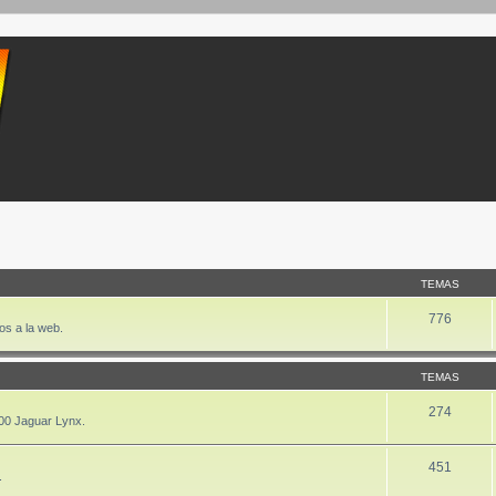
TEMAS
776
os a la web.
TEMAS
274
00 Jaguar Lynx.
451
.