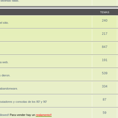
stintas fallas.
TEMAS
240
 sitio.
217
847
191
la web.
539
 dieron.
334
, abandonware.
87
utadores y consolas de los 80' y 90'
59
allowed!
Para vender hay un
reglamento!!