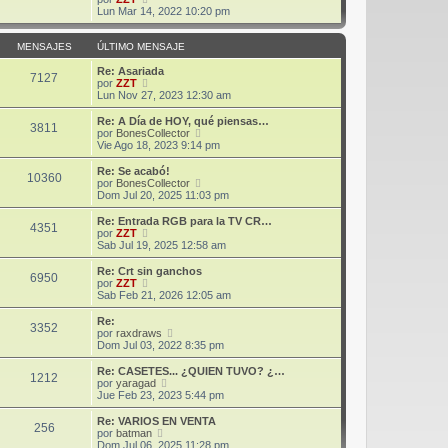
m
t
e
Lun Mar 14, 2022 10:20 pm
e
i
r
n
m
ú
s
o
l
MENSAJES
ÚLTIMO MENSAJE
a
m
t
j
e
i
Re: Asariada
7127
e
n
m
V
por
ZZT
s
o
e
Lun Nov 27, 2023 12:30 am
a
m
r
j
e
ú
Re: A Día de HOY, qué piensas…
3811
e
n
l
V
por
BonesCollector
s
t
e
Vie Ago 18, 2023 9:14 pm
a
i
r
j
m
ú
Re: Se acabó!
10360
e
o
l
V
por
BonesCollector
m
t
e
Dom Jul 20, 2025 11:03 pm
e
i
r
n
m
ú
Re: Entrada RGB para la TV CR…
s
4351
o
l
V
por
ZZT
a
m
t
e
Sab Jul 19, 2025 12:58 am
j
e
i
r
e
n
m
ú
Re: Crt sin ganchos
s
6950
o
l
V
por
ZZT
a
m
t
e
Sab Feb 21, 2026 12:05 am
j
e
i
r
e
n
m
ú
Re:
s
3352
o
l
V
por
raxdraws
a
m
t
e
Dom Jul 03, 2022 8:35 pm
j
e
i
r
e
n
m
ú
Re: CASETES... ¿QUIEN TUVO? ¿…
s
1212
o
l
V
por
yaragad
a
m
t
e
Jue Feb 23, 2023 5:44 pm
j
e
i
r
e
n
m
ú
Re: VARIOS EN VENTA
s
256
o
l
V
por
batman
a
m
t
e
Dom Jul 06, 2025 11:28 pm