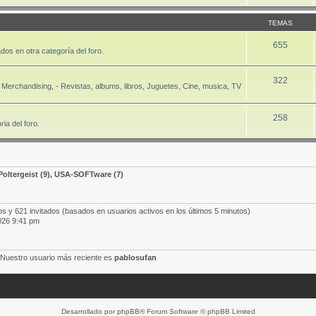
TEMAS
655
dos en otra categoría del foro.
322
Merchandising, - Revistas, albums, libros, Juguetes, Cine, musica, TV
258
ia del foro.
Poltergeist
(9),
USA-SOFTware
(7)
os y 621 invitados (basados en usuarios activos en los últimos 5 minutos)
026 9:41 pm
 Nuestro usuario más reciente es
pablosufan
Desarrollado por
phpBB
® Forum Software © phpBB Limited