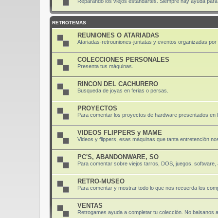
Reparando los viejos estandartes. Siempre hay ayuda para di
RETROTEMAS
REUNIONES O ATARIADAS
Atariadas-retrouniones-juntatas y eventos organizadas por el
COLECCIONES PERSONALES
Presenta tus máquinas.
RINCON DEL CACHURERO
Busqueda de joyas en ferias o persas.
PROYECTOS
Para comentar los proyectos de hardware presentados en 
VIDEOS FLIPPERS y MAME
Videos y flippers, esas máquinas que tanta entretención nos
PC'S, ABANDONWARE, SO
Para comentar sobre viejos tarros, DOS, juegos, software
RETRO-MUSEO
Para comentar y mostrar todo lo que nos recuerda los comp
VENTAS
Retrogames ayuda a completar tu colección. No baisanos 