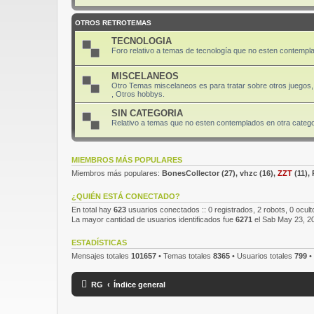
OTROS RETROTEMAS
TECNOLOGIA
Foro relativo a temas de tecnología que no esten contempla
MISCELANEOS
Otro Temas miscelaneos es para tratar sobre otros juegos, 
, Otros hobbys.
SIN CATEGORIA
Relativo a temas que no esten contemplados en otra categor
MIEMBROS MÁS POPULARES
Miembros más populares:
BonesCollector
(27),
vhzc
(16),
ZZT
(11),
¿QUIÉN ESTÁ CONECTADO?
En total hay
623
usuarios conectados :: 0 registrados, 2 robots, 0 ocult
La mayor cantidad de usuarios identificados fue
6271
el Sab May 23, 2
ESTADÍSTICAS
Mensajes totales
101657
• Temas totales
8365
• Usuarios totales
799
•
RG
Índice general