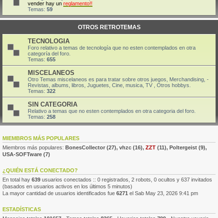
vender hay un
reglamento!!
Temas:
59
OTROS RETROTEMAS
TECNOLOGIA
Foro relativo a temas de tecnología que no esten contemplados en otra
categoría del foro.
Temas:
655
MISCELANEOS
Otro Temas miscelaneos es para tratar sobre otros juegos, Merchandising, -
Revistas, albums, libros, Juguetes, Cine, musica, TV , Otros hobbys.
Temas:
322
SIN CATEGORIA
Relativo a temas que no esten contemplados en otra categoria del foro.
Temas:
258
MIEMBROS MÁS POPULARES
Miembros más populares:
BonesCollector
(27),
vhzc
(16),
ZZT
(11),
Poltergeist
(9),
USA-SOFTware
(7)
¿QUIÉN ESTÁ CONECTADO?
En total hay
639
usuarios conectados :: 0 registrados, 2 robots, 0 ocultos y 637 invitados
(basados en usuarios activos en los últimos 5 minutos)
La mayor cantidad de usuarios identificados fue
6271
el Sab May 23, 2026 9:41 pm
ESTADÍSTICAS