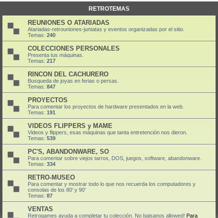
RETROTEMAS
REUNIONES O ATARIADAS
Atariadas-retrouniones-juntatas y eventos organizadas por el sitio.
Temas:
240
COLECCIONES PERSONALES
Presenta tus máquinas.
Temas:
217
RINCON DEL CACHURERO
Busqueda de joyas en ferias o persas.
Temas:
847
PROYECTOS
Para comentar los proyectos de hardware presentados en la web.
Temas:
191
VIDEOS FLIPPERS y MAME
Videos y flippers, esas máquinas que tanta entretención nos dieron.
Temas:
539
PC'S, ABANDONWARE, SO
Para comentar sobre viejos tarros, DOS, juegos, software, abandonware.
Temas:
334
RETRO-MUSEO
Para comentar y mostrar todo lo que nos recuerda los computadores y
consolas de los 80' y 90'
Temas:
87
VENTAS
Retrogames ayuda a completar tu colección. No baisanos allowed!
Para