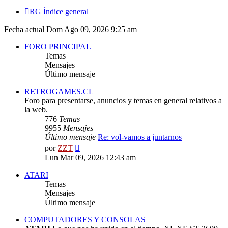
RG
Índice general
Fecha actual Dom Ago 09, 2026 9:25 am
FORO PRINCIPAL
Temas
Mensajes
Último mensaje
RETROGAMES.CL
Foro para presentarse, anuncios y temas en general relativos a
la web.
776
Temas
9955
Mensajes
Último mensaje
Re: vol-vamos a juntarnos
Ver
por
ZZT
último
Lun Mar 09, 2026 12:43 am
mensaje
ATARI
Temas
Mensajes
Último mensaje
COMPUTADORES Y CONSOLAS