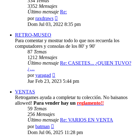
334
Temas
3352
Mensajes
Último mensaje
Re:
Ver
por
raxdraws
último
Dom Jul 03, 2022 8:35 pm
mensaje
RETRO-MUSEO
Para comentar y mostrar todo lo que nos recuerda los
computadores y consolas de los 80' y 90'
87
Temas
1212
Mensajes
Último mensaje
Re: CASETES... ¿QUIEN TUVO?
¿…
Ver
por
yaragad
último
Jue Feb 23, 2023 5:44 pm
mensaje
VENTAS
Retrogames ayuda a completar tu colección. No baisanos
allowed!
Para vender hay un
reglamento!!
59
Temas
256
Mensajes
Último mensaje
Re: VARIOS EN VENTA
Ver
por
batman
último
Dom Jul 06, 2025 11:28 pm
mensaje