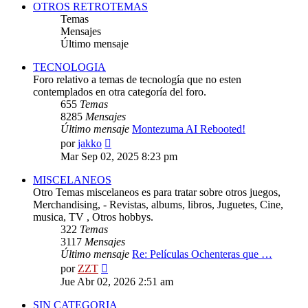
OTROS RETROTEMAS
Temas
Mensajes
Último mensaje
TECNOLOGIA
Foro relativo a temas de tecnología que no esten
contemplados en otra categoría del foro.
655
Temas
8285
Mensajes
Último mensaje
Montezuma AI Rebooted!
Ver
por
jakko
último
Mar Sep 02, 2025 8:23 pm
mensaje
MISCELANEOS
Otro Temas miscelaneos es para tratar sobre otros juegos,
Merchandising, - Revistas, albums, libros, Juguetes, Cine,
musica, TV , Otros hobbys.
322
Temas
3117
Mensajes
Último mensaje
Re: Películas Ochenteras que …
Ver
por
ZZT
último
Jue Abr 02, 2026 2:51 am
mensaje
SIN CATEGORIA