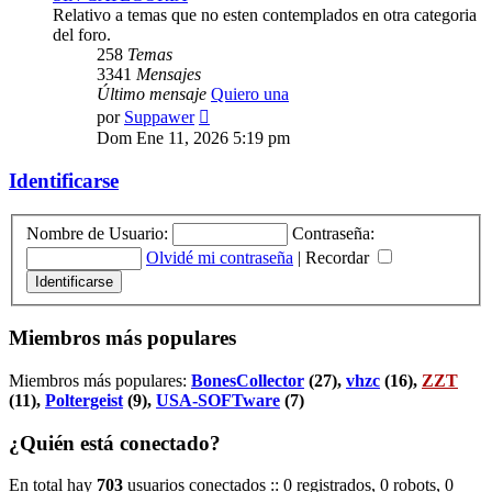
Relativo a temas que no esten contemplados en otra categoria
del foro.
258
Temas
3341
Mensajes
Último mensaje
Quiero una
Ver
por
Suppawer
último
Dom Ene 11, 2026 5:19 pm
mensaje
Identificarse
Nombre de Usuario:
Contraseña:
Olvidé mi contraseña
|
Recordar
Miembros más populares
Miembros más populares:
BonesCollector
(27),
vhzc
(16),
ZZT
(11),
Poltergeist
(9),
USA-SOFTware
(7)
¿Quién está conectado?
En total hay
703
usuarios conectados :: 0 registrados, 0 robots, 0