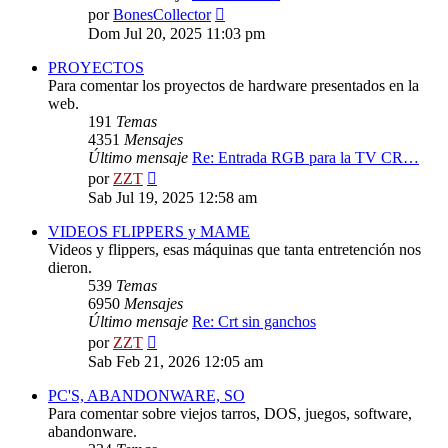
Ver
por
BonesCollector
último
Dom Jul 20, 2025 11:03 pm
mensaje
PROYECTOS
Para comentar los proyectos de hardware presentados en la
web.
191
Temas
4351
Mensajes
Último mensaje
Re: Entrada RGB para la TV CR…
Ver
por
ZZT
último
Sab Jul 19, 2025 12:58 am
mensaje
VIDEOS FLIPPERS y MAME
Videos y flippers, esas máquinas que tanta entretención nos
dieron.
539
Temas
6950
Mensajes
Último mensaje
Re: Crt sin ganchos
Ver
por
ZZT
último
Sab Feb 21, 2026 12:05 am
mensaje
PC'S, ABANDONWARE, SO
Para comentar sobre viejos tarros, DOS, juegos, software,
abandonware.