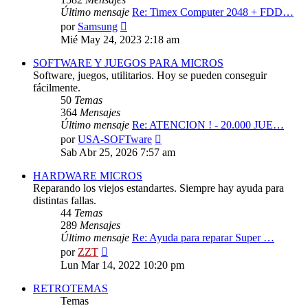
Último mensaje
Re: Timex Computer 2048 + FDD…
Ver
por
Samsung
último
Mié May 24, 2023 2:18 am
mensaje
SOFTWARE Y JUEGOS PARA MICROS
Software, juegos, utilitarios. Hoy se pueden conseguir
fácilmente.
50
Temas
364
Mensajes
Último mensaje
Re: ATENCION ! - 20.000 JUE…
Ver
por
USA-SOFTware
último
Sab Abr 25, 2026 7:57 am
mensaje
HARDWARE MICROS
Reparando los viejos estandartes. Siempre hay ayuda para
distintas fallas.
44
Temas
289
Mensajes
Último mensaje
Re: Ayuda para reparar Super …
Ver
por
ZZT
último
Lun Mar 14, 2022 10:20 pm
mensaje
RETROTEMAS
Temas