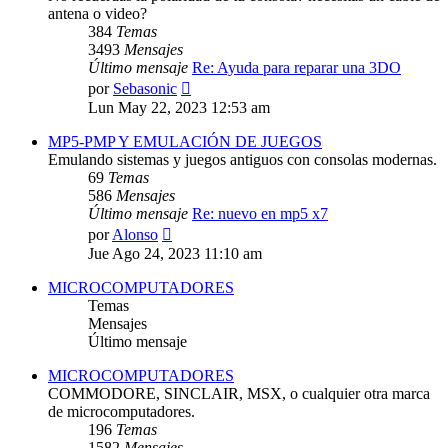
antena o video?
384
Temas
3493
Mensajes
Último mensaje
Re: Ayuda para reparar una 3DO
Ver
por
Sebasonic
último
Lun May 22, 2023 12:53 am
mensaje
MP5-PMP Y EMULACIÓN DE JUEGOS
Emulando sistemas y juegos antiguos con consolas modernas.
69
Temas
586
Mensajes
Último mensaje
Re: nuevo en mp5 x7
Ver
por
Alonso
último
Jue Ago 24, 2023 11:10 am
mensaje
MICROCOMPUTADORES
Temas
Mensajes
Último mensaje
MICROCOMPUTADORES
COMMODORE, SINCLAIR, MSX, o cualquier otra marca
de microcomputadores.
196
Temas
1582
Mensajes