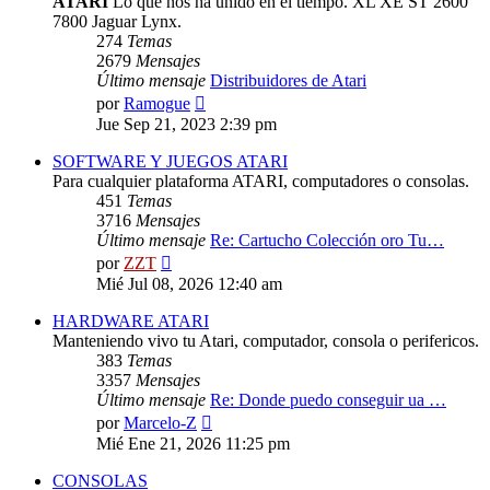
ATARI
Lo que nos ha unido en el tiempo. XL XE ST 2600
7800 Jaguar Lynx.
274
Temas
2679
Mensajes
Último mensaje
Distribuidores de Atari
Ver
por
Ramogue
último
Jue Sep 21, 2023 2:39 pm
mensaje
SOFTWARE Y JUEGOS ATARI
Para cualquier plataforma ATARI, computadores o consolas.
451
Temas
3716
Mensajes
Último mensaje
Re: Cartucho Colección oro Tu…
Ver
por
ZZT
último
Mié Jul 08, 2026 12:40 am
mensaje
HARDWARE ATARI
Manteniendo vivo tu Atari, computador, consola o perifericos.
383
Temas
3357
Mensajes
Último mensaje
Re: Donde puedo conseguir ua …
Ver
por
Marcelo-Z
último
Mié Ene 21, 2026 11:25 pm
mensaje
CONSOLAS