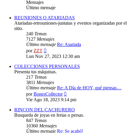
Mensajes
Último mensaje
REUNIONES O ATARIADAS
Atariadas-retrouniones-juntatas y eventos organizadas por el
sitio.
240
Temas
7127
Mensajes
Último mensaje
Re: Asariada
Ver
por
ZZT
último
Lun Nov 27, 2023 12:30 am
mensaje
COLECCIONES PERSONALES
Presenta tus máquinas.
217
Temas
3811
Mensajes
Último mensaje
Re: A Día de HOY, qué piensas…
Ver
por
BonesCollector
último
Vie Ago 18, 2023 9:14 pm
mensaje
RINCON DEL CACHURERO
Busqueda de joyas en ferias o persas.
847
Temas
10360
Mensajes
Último mensaje
Re: Se acabó!