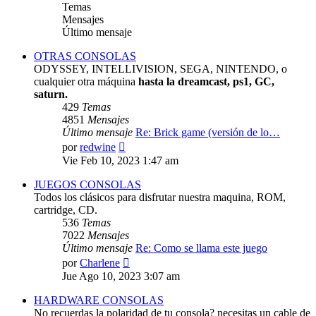
Temas
Mensajes
Último mensaje
OTRAS CONSOLAS
ODYSSEY, INTELLIVISION, SEGA, NINTENDO, o
cualquier otra máquina
hasta la dreamcast, ps1, GC,
saturn.
429
Temas
4851
Mensajes
Último mensaje
Re: Brick game (versión de lo…
Ver
por
redwine
último
Vie Feb 10, 2023 1:47 am
mensaje
JUEGOS CONSOLAS
Todos los clásicos para disfrutar nuestra maquina, ROM,
cartridge, CD.
536
Temas
7022
Mensajes
Último mensaje
Re: Como se llama este juego
Ver
por
Charlene
último
Jue Ago 10, 2023 3:07 am
mensaje
HARDWARE CONSOLAS
No recuerdas la polaridad de tu consola? necesitas un cable de