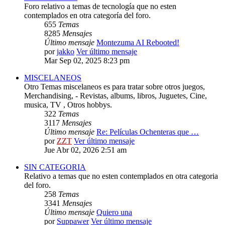
Foro relativo a temas de tecnología que no esten
contemplados en otra categoría del foro.
655
Temas
8285
Mensajes
Último mensaje
Montezuma AI Rebooted!
por
jakko
Ver último mensaje
Mar Sep 02, 2025 8:23 pm
MISCELANEOS
Otro Temas miscelaneos es para tratar sobre otros juegos,
Merchandising, - Revistas, albums, libros, Juguetes, Cine,
musica, TV , Otros hobbys.
322
Temas
3117
Mensajes
Último mensaje
Re: Películas Ochenteras que …
por
ZZT
Ver último mensaje
Jue Abr 02, 2026 2:51 am
SIN CATEGORIA
Relativo a temas que no esten contemplados en otra categoria
del foro.
258
Temas
3341
Mensajes
Último mensaje
Quiero una
por
Suppawer
Ver último mensaje