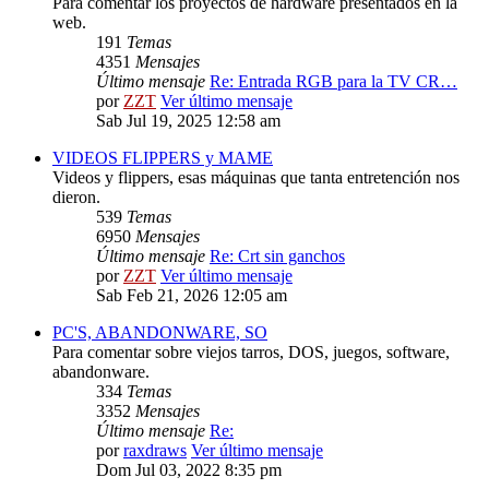
Para comentar los proyectos de hardware presentados en la
web.
191
Temas
4351
Mensajes
Último mensaje
Re: Entrada RGB para la TV CR…
por
ZZT
Ver último mensaje
Sab Jul 19, 2025 12:58 am
VIDEOS FLIPPERS y MAME
Videos y flippers, esas máquinas que tanta entretención nos
dieron.
539
Temas
6950
Mensajes
Último mensaje
Re: Crt sin ganchos
por
ZZT
Ver último mensaje
Sab Feb 21, 2026 12:05 am
PC'S, ABANDONWARE, SO
Para comentar sobre viejos tarros, DOS, juegos, software,
abandonware.
334
Temas
3352
Mensajes
Último mensaje
Re:
por
raxdraws
Ver último mensaje
Dom Jul 03, 2022 8:35 pm