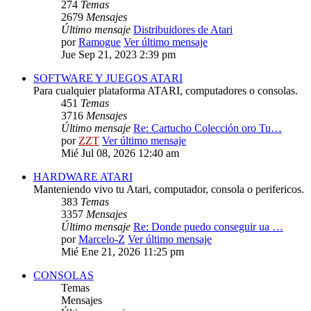
274
Temas
2679
Mensajes
Último mensaje
Distribuidores de Atari
por
Ramogue
Ver último mensaje
Jue Sep 21, 2023 2:39 pm
SOFTWARE Y JUEGOS ATARI
Para cualquier plataforma ATARI, computadores o consolas.
451
Temas
3716
Mensajes
Último mensaje
Re: Cartucho Colección oro Tu…
por
ZZT
Ver último mensaje
Mié Jul 08, 2026 12:40 am
HARDWARE ATARI
Manteniendo vivo tu Atari, computador, consola o perifericos.
383
Temas
3357
Mensajes
Último mensaje
Re: Donde puedo conseguir ua …
por
Marcelo-Z
Ver último mensaje
Mié Ene 21, 2026 11:25 pm
CONSOLAS
Temas
Mensajes