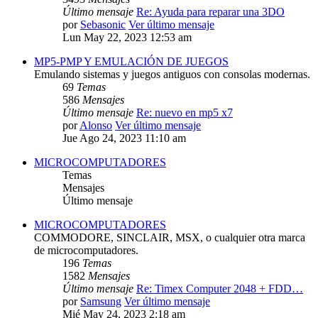
Último mensaje
Re: Ayuda para reparar una 3DO
por
Sebasonic
Ver último mensaje
Lun May 22, 2023 12:53 am
MP5-PMP Y EMULACIÓN DE JUEGOS
Emulando sistemas y juegos antiguos con consolas modernas.
69
Temas
586
Mensajes
Último mensaje
Re: nuevo en mp5 x7
por
Alonso
Ver último mensaje
Jue Ago 24, 2023 11:10 am
MICROCOMPUTADORES
Temas
Mensajes
Último mensaje
MICROCOMPUTADORES
COMMODORE, SINCLAIR, MSX, o cualquier otra marca
de microcomputadores.
196
Temas
1582
Mensajes
Último mensaje
Re: Timex Computer 2048 + FDD…
por
Samsung
Ver último mensaje
Mié May 24, 2023 2:18 am