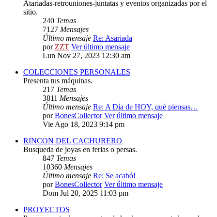
Atariadas-retrouniones-juntatas y eventos organizadas por el
sitio.
240
Temas
7127
Mensajes
Último mensaje
Re: Asariada
por
ZZT
Ver último mensaje
Lun Nov 27, 2023 12:30 am
COLECCIONES PERSONALES
Presenta tus máquinas.
217
Temas
3811
Mensajes
Último mensaje
Re: A Día de HOY, qué piensas…
por
BonesCollector
Ver último mensaje
Vie Ago 18, 2023 9:14 pm
RINCON DEL CACHURERO
Busqueda de joyas en ferias o persas.
847
Temas
10360
Mensajes
Último mensaje
Re: Se acabó!
por
BonesCollector
Ver último mensaje
Dom Jul 20, 2025 11:03 pm
PROYECTOS