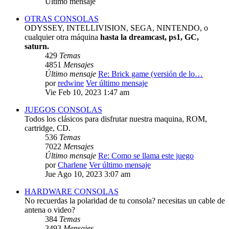
Último mensaje
OTRAS CONSOLAS
ODYSSEY, INTELLIVISION, SEGA, NINTENDO, o
cualquier otra máquina
hasta la dreamcast, ps1, GC,
saturn.
429
Temas
4851
Mensajes
Último mensaje
Re: Brick game (versión de lo…
por
redwine
Ver último mensaje
Vie Feb 10, 2023 1:47 am
JUEGOS CONSOLAS
Todos los clásicos para disfrutar nuestra maquina, ROM,
cartridge, CD.
536
Temas
7022
Mensajes
Último mensaje
Re: Como se llama este juego
por
Charlene
Ver último mensaje
Jue Ago 10, 2023 3:07 am
HARDWARE CONSOLAS
No recuerdas la polaridad de tu consola? necesitas un cable de
antena o video?
384
Temas
3493
Mensajes