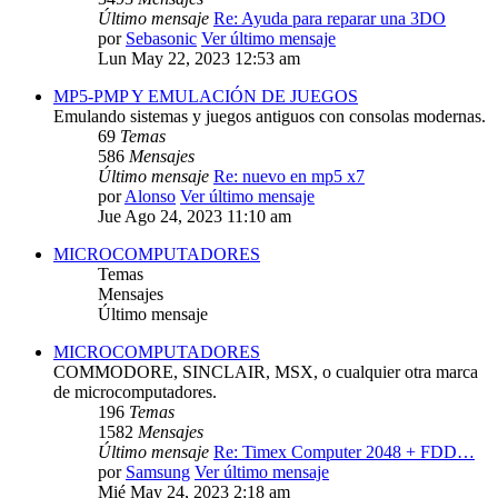
Último mensaje
Re: Ayuda para reparar una 3DO
por
Sebasonic
Ver último mensaje
Lun May 22, 2023 12:53 am
MP5-PMP Y EMULACIÓN DE JUEGOS
Emulando sistemas y juegos antiguos con consolas modernas.
69
Temas
586
Mensajes
Último mensaje
Re: nuevo en mp5 x7
por
Alonso
Ver último mensaje
Jue Ago 24, 2023 11:10 am
MICROCOMPUTADORES
Temas
Mensajes
Último mensaje
MICROCOMPUTADORES
COMMODORE, SINCLAIR, MSX, o cualquier otra marca
de microcomputadores.
196
Temas
1582
Mensajes
Último mensaje
Re: Timex Computer 2048 + FDD…
por
Samsung
Ver último mensaje
Mié May 24, 2023 2:18 am