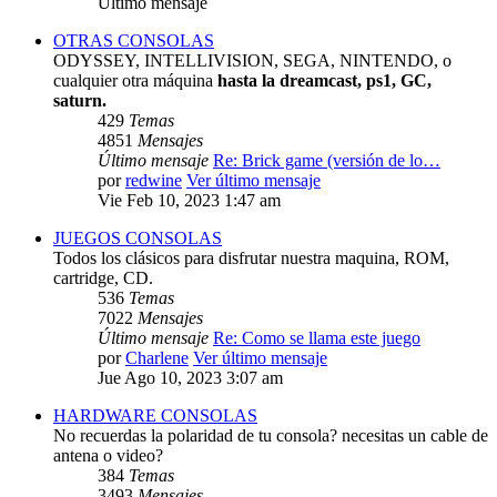
Último mensaje
OTRAS CONSOLAS
ODYSSEY, INTELLIVISION, SEGA, NINTENDO, o
cualquier otra máquina
hasta la dreamcast, ps1, GC,
saturn.
429
Temas
4851
Mensajes
Último mensaje
Re: Brick game (versión de lo…
por
redwine
Ver último mensaje
Vie Feb 10, 2023 1:47 am
JUEGOS CONSOLAS
Todos los clásicos para disfrutar nuestra maquina, ROM,
cartridge, CD.
536
Temas
7022
Mensajes
Último mensaje
Re: Como se llama este juego
por
Charlene
Ver último mensaje
Jue Ago 10, 2023 3:07 am
HARDWARE CONSOLAS
No recuerdas la polaridad de tu consola? necesitas un cable de
antena o video?
384
Temas
3493
Mensajes