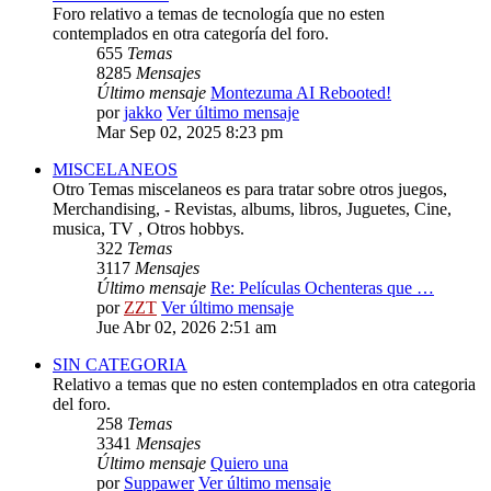
Foro relativo a temas de tecnología que no esten
contemplados en otra categoría del foro.
655
Temas
8285
Mensajes
Último mensaje
Montezuma AI Rebooted!
por
jakko
Ver último mensaje
Mar Sep 02, 2025 8:23 pm
MISCELANEOS
Otro Temas miscelaneos es para tratar sobre otros juegos,
Merchandising, - Revistas, albums, libros, Juguetes, Cine,
musica, TV , Otros hobbys.
322
Temas
3117
Mensajes
Último mensaje
Re: Películas Ochenteras que …
por
ZZT
Ver último mensaje
Jue Abr 02, 2026 2:51 am
SIN CATEGORIA
Relativo a temas que no esten contemplados en otra categoria
del foro.
258
Temas
3341
Mensajes
Último mensaje
Quiero una
por
Suppawer
Ver último mensaje