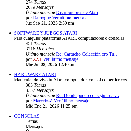
274
Temas
2679
Mensajes
Último mensaje
Distribuidores de Atari
por
Ramogue
Ver último mensaje
Jue Sep 21, 2023 2:39 pm
SOFTWARE Y JUEGOS ATARI
Para cualquier plataforma ATARI, computadores o consolas.
451
Temas
3716
Mensajes
Último mensaje
Re: Cartucho Colección oro Tu…
por
ZZT
Ver último mensaje
Mié Jul 08, 2026 12:40 am
HARDWARE ATARI
Manteniendo vivo tu Atari, computador, consola o perifericos.
383
Temas
3357
Mensajes
Último mensaje
Re: Donde puedo conseguir ua …
por
Marcelo-Z
Ver último mensaje
Mié Ene 21, 2026 11:25 pm
CONSOLAS
Temas
Mensajes