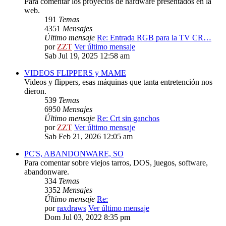
Para comentar los proyectos de hardware presentados en la
web.
191
Temas
4351
Mensajes
Último mensaje
Re: Entrada RGB para la TV CR…
por
ZZT
Ver último mensaje
Sab Jul 19, 2025 12:58 am
VIDEOS FLIPPERS y MAME
Videos y flippers, esas máquinas que tanta entretención nos
dieron.
539
Temas
6950
Mensajes
Último mensaje
Re: Crt sin ganchos
por
ZZT
Ver último mensaje
Sab Feb 21, 2026 12:05 am
PC'S, ABANDONWARE, SO
Para comentar sobre viejos tarros, DOS, juegos, software,
abandonware.
334
Temas
3352
Mensajes
Último mensaje
Re:
por
raxdraws
Ver último mensaje
Dom Jul 03, 2022 8:35 pm