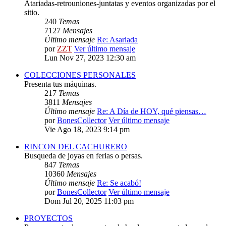
Atariadas-retrouniones-juntatas y eventos organizadas por el
sitio.
240
Temas
7127
Mensajes
Último mensaje
Re: Asariada
por
ZZT
Ver último mensaje
Lun Nov 27, 2023 12:30 am
COLECCIONES PERSONALES
Presenta tus máquinas.
217
Temas
3811
Mensajes
Último mensaje
Re: A Día de HOY, qué piensas…
por
BonesCollector
Ver último mensaje
Vie Ago 18, 2023 9:14 pm
RINCON DEL CACHURERO
Busqueda de joyas en ferias o persas.
847
Temas
10360
Mensajes
Último mensaje
Re: Se acabó!
por
BonesCollector
Ver último mensaje
Dom Jul 20, 2025 11:03 pm
PROYECTOS