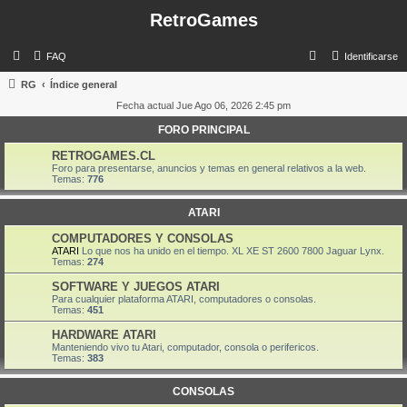
RetroGames
B
FAQ
Identificarse
u
RG
Índice general
s
Fecha actual Jue Ago 06, 2026 2:45 pm
c
FORO PRINCIPAL
a
RETROGAMES.CL
r
Foro para presentarse, anuncios y temas en general relativos a la web.
Temas:
776
ATARI
COMPUTADORES Y CONSOLAS
ATARI
Lo que nos ha unido en el tiempo. XL XE ST 2600 7800 Jaguar Lynx.
Temas:
274
SOFTWARE Y JUEGOS ATARI
Para cualquier plataforma ATARI, computadores o consolas.
Temas:
451
HARDWARE ATARI
Manteniendo vivo tu Atari, computador, consola o perifericos.
Temas:
383
CONSOLAS