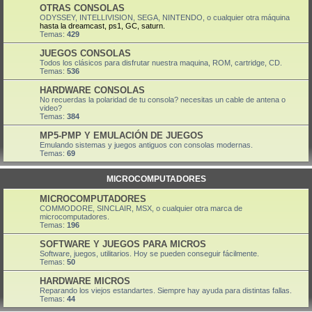
OTRAS CONSOLAS
ODYSSEY, INTELLIVISION, SEGA, NINTENDO, o cualquier otra máquina
hasta la dreamcast, ps1, GC, saturn.
Temas:
429
JUEGOS CONSOLAS
Todos los clásicos para disfrutar nuestra maquina, ROM, cartridge, CD.
Temas:
536
HARDWARE CONSOLAS
No recuerdas la polaridad de tu consola? necesitas un cable de antena o
video?
Temas:
384
MP5-PMP Y EMULACIÓN DE JUEGOS
Emulando sistemas y juegos antiguos con consolas modernas.
Temas:
69
MICROCOMPUTADORES
MICROCOMPUTADORES
COMMODORE, SINCLAIR, MSX, o cualquier otra marca de
microcomputadores.
Temas:
196
SOFTWARE Y JUEGOS PARA MICROS
Software, juegos, utilitarios. Hoy se pueden conseguir fácilmente.
Temas:
50
HARDWARE MICROS
Reparando los viejos estandartes. Siempre hay ayuda para distintas fallas.
Temas:
44