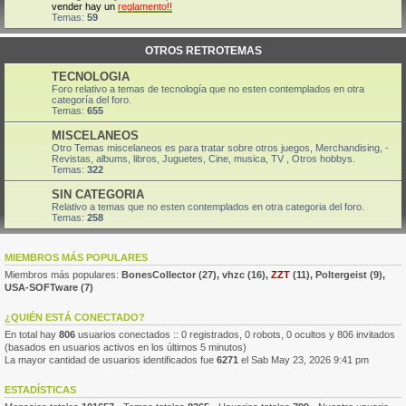
vender hay un
reglamento!!
Temas:
59
OTROS RETROTEMAS
TECNOLOGIA
Foro relativo a temas de tecnología que no esten contemplados en otra
categoría del foro.
Temas:
655
MISCELANEOS
Otro Temas miscelaneos es para tratar sobre otros juegos, Merchandising, -
Revistas, albums, libros, Juguetes, Cine, musica, TV , Otros hobbys.
Temas:
322
SIN CATEGORIA
Relativo a temas que no esten contemplados en otra categoria del foro.
Temas:
258
MIEMBROS MÁS POPULARES
Miembros más populares:
BonesCollector
(27),
vhzc
(16),
ZZT
(11),
Poltergeist
(9),
USA-SOFTware
(7)
¿QUIÉN ESTÁ CONECTADO?
En total hay
806
usuarios conectados :: 0 registrados, 0 robots, 0 ocultos y 806 invitados
(basados en usuarios activos en los últimos 5 minutos)
La mayor cantidad de usuarios identificados fue
6271
el Sab May 23, 2026 9:41 pm
ESTADÍSTICAS