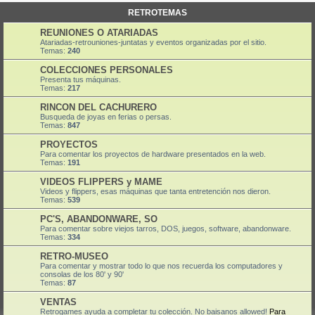
RETROTEMAS
REUNIONES O ATARIADAS
Atariadas-retrouniones-juntatas y eventos organizadas por el sitio.
Temas:
240
COLECCIONES PERSONALES
Presenta tus máquinas.
Temas:
217
RINCON DEL CACHURERO
Busqueda de joyas en ferias o persas.
Temas:
847
PROYECTOS
Para comentar los proyectos de hardware presentados en la web.
Temas:
191
VIDEOS FLIPPERS y MAME
Videos y flippers, esas máquinas que tanta entretención nos dieron.
Temas:
539
PC'S, ABANDONWARE, SO
Para comentar sobre viejos tarros, DOS, juegos, software, abandonware.
Temas:
334
RETRO-MUSEO
Para comentar y mostrar todo lo que nos recuerda los computadores y
consolas de los 80' y 90'
Temas:
87
VENTAS
Retrogames ayuda a completar tu colección. No baisanos allowed!
Para