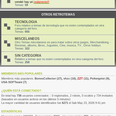
vender hay un
reglamento!!
Temas:
59
OTROS RETROTEMAS
TECNOLOGIA
Foro relativo a temas de tecnología que no esten contemplados en otra
categoría del foro.
Temas:
655
MISCELANEOS
Otro Temas miscelaneos es para tratar sobre otros juegos, Merchandising, -
Revistas, albums, libros, Juguetes, Cine, musica, TV , Otros hobbys.
Temas:
322
SIN CATEGORIA
Relativo a temas que no esten contemplados en otra categoria del foro.
Temas:
258
MIEMBROS MÁS POPULARES
Miembros más populares:
BonesCollector
(27),
vhzc
(16),
ZZT
(11),
Poltergeist
(9),
USA-SOFTware
(7)
¿QUIÉN ESTÁ CONECTADO?
En total hay
736
usuarios conectados :: 0 registrados, 2 robots, 0 ocultos y 734 invitados
(basados en usuarios activos en los últimos 5 minutos)
La mayor cantidad de usuarios identificados fue
6271
el Sab May 23, 2026 9:41 pm
ESTADÍSTICAS