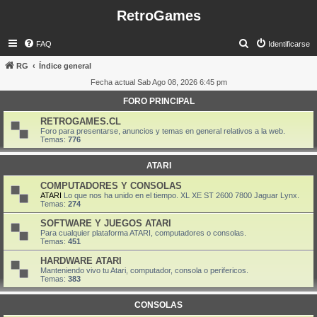
RetroGames
B
FAQ
Identificarse
u
RG
Índice general
s
Fecha actual Sab Ago 08, 2026 6:45 pm
c
FORO PRINCIPAL
a
RETROGAMES.CL
r
Foro para presentarse, anuncios y temas en general relativos a la web.
Temas:
776
ATARI
COMPUTADORES Y CONSOLAS
ATARI
Lo que nos ha unido en el tiempo. XL XE ST 2600 7800 Jaguar Lynx.
Temas:
274
SOFTWARE Y JUEGOS ATARI
Para cualquier plataforma ATARI, computadores o consolas.
Temas:
451
HARDWARE ATARI
Manteniendo vivo tu Atari, computador, consola o perifericos.
Temas:
383
CONSOLAS