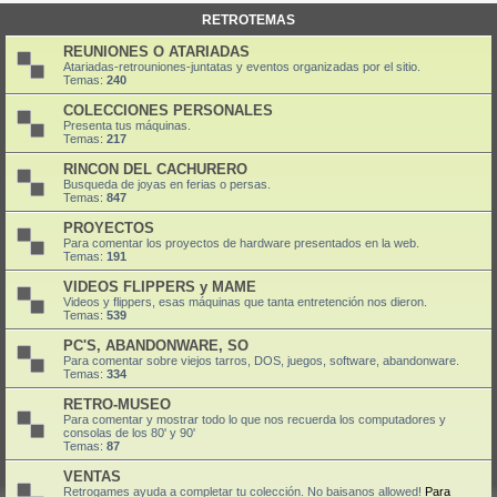
RETROTEMAS
REUNIONES O ATARIADAS
Atariadas-retrouniones-juntatas y eventos organizadas por el sitio.
Temas:
240
COLECCIONES PERSONALES
Presenta tus máquinas.
Temas:
217
RINCON DEL CACHURERO
Busqueda de joyas en ferias o persas.
Temas:
847
PROYECTOS
Para comentar los proyectos de hardware presentados en la web.
Temas:
191
VIDEOS FLIPPERS y MAME
Videos y flippers, esas máquinas que tanta entretención nos dieron.
Temas:
539
PC'S, ABANDONWARE, SO
Para comentar sobre viejos tarros, DOS, juegos, software, abandonware.
Temas:
334
RETRO-MUSEO
Para comentar y mostrar todo lo que nos recuerda los computadores y
consolas de los 80' y 90'
Temas:
87
VENTAS
Retrogames ayuda a completar tu colección. No baisanos allowed!
Para