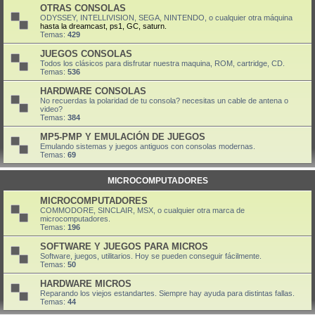
OTRAS CONSOLAS
ODYSSEY, INTELLIVISION, SEGA, NINTENDO, o cualquier otra máquina
hasta la dreamcast, ps1, GC, saturn.
Temas:
429
JUEGOS CONSOLAS
Todos los clásicos para disfrutar nuestra maquina, ROM, cartridge, CD.
Temas:
536
HARDWARE CONSOLAS
No recuerdas la polaridad de tu consola? necesitas un cable de antena o
video?
Temas:
384
MP5-PMP Y EMULACIÓN DE JUEGOS
Emulando sistemas y juegos antiguos con consolas modernas.
Temas:
69
MICROCOMPUTADORES
MICROCOMPUTADORES
COMMODORE, SINCLAIR, MSX, o cualquier otra marca de
microcomputadores.
Temas:
196
SOFTWARE Y JUEGOS PARA MICROS
Software, juegos, utilitarios. Hoy se pueden conseguir fácilmente.
Temas:
50
HARDWARE MICROS
Reparando los viejos estandartes. Siempre hay ayuda para distintas fallas.
Temas:
44