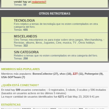
vender hay un
reglamento!!
Temas:
59
OTROS RETROTEMAS
TECNOLOGIA
Foro relativo a temas de tecnología que no esten contemplados en otra
categoría del foro.
Temas:
655
MISCELANEOS
Otro Temas miscelaneos es para tratar sobre otros juegos, Merchandising, -
Revistas, albums, libros, Juguetes, Cine, musica, TV , Otros hobbys.
Temas:
322
SIN CATEGORIA
Relativo a temas que no esten contemplados en otra categoria del foro.
Temas:
258
MIEMBROS MÁS POPULARES
Miembros más populares:
BonesCollector
(27),
vhzc
(16),
ZZT
(11),
Poltergeist
(9),
USA-SOFTware
(7)
¿QUIÉN ESTÁ CONECTADO?
En total hay
599
usuarios conectados :: 0 registrados, 3 robots, 0 ocultos y 596 invitados
(basados en usuarios activos en los últimos 5 minutos)
La mayor cantidad de usuarios identificados fue
6271
el Sab May 23, 2026 9:41 pm
ESTADÍSTICAS