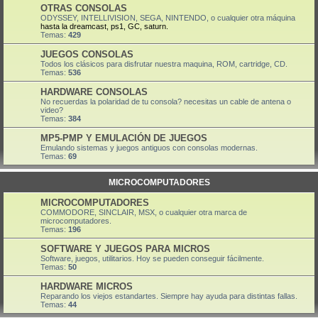
OTRAS CONSOLAS
ODYSSEY, INTELLIVISION, SEGA, NINTENDO, o cualquier otra máquina
hasta la dreamcast, ps1, GC, saturn.
Temas:
429
JUEGOS CONSOLAS
Todos los clásicos para disfrutar nuestra maquina, ROM, cartridge, CD.
Temas:
536
HARDWARE CONSOLAS
No recuerdas la polaridad de tu consola? necesitas un cable de antena o
video?
Temas:
384
MP5-PMP Y EMULACIÓN DE JUEGOS
Emulando sistemas y juegos antiguos con consolas modernas.
Temas:
69
MICROCOMPUTADORES
MICROCOMPUTADORES
COMMODORE, SINCLAIR, MSX, o cualquier otra marca de
microcomputadores.
Temas:
196
SOFTWARE Y JUEGOS PARA MICROS
Software, juegos, utilitarios. Hoy se pueden conseguir fácilmente.
Temas:
50
HARDWARE MICROS
Reparando los viejos estandartes. Siempre hay ayuda para distintas fallas.
Temas:
44