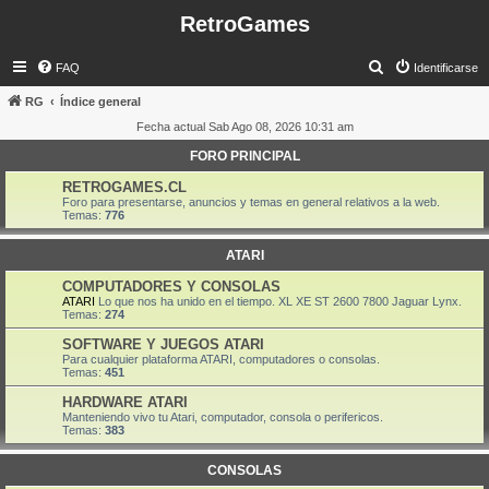
RetroGames
B
FAQ
Identificarse
u
RG
Índice general
s
Fecha actual Sab Ago 08, 2026 10:31 am
c
FORO PRINCIPAL
a
RETROGAMES.CL
r
Foro para presentarse, anuncios y temas en general relativos a la web.
Temas:
776
ATARI
COMPUTADORES Y CONSOLAS
ATARI
Lo que nos ha unido en el tiempo. XL XE ST 2600 7800 Jaguar Lynx.
Temas:
274
SOFTWARE Y JUEGOS ATARI
Para cualquier plataforma ATARI, computadores o consolas.
Temas:
451
HARDWARE ATARI
Manteniendo vivo tu Atari, computador, consola o perifericos.
Temas:
383
CONSOLAS