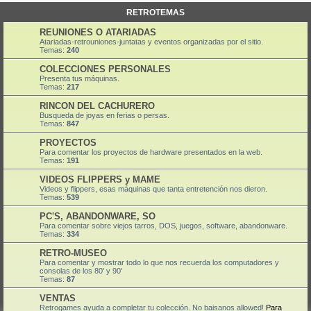
RETROTEMAS
REUNIONES O ATARIADAS
Atariadas-retrouniones-juntatas y eventos organizadas por el sitio.
Temas:
240
COLECCIONES PERSONALES
Presenta tus máquinas.
Temas:
217
RINCON DEL CACHURERO
Busqueda de joyas en ferias o persas.
Temas:
847
PROYECTOS
Para comentar los proyectos de hardware presentados en la web.
Temas:
191
VIDEOS FLIPPERS y MAME
Videos y flippers, esas máquinas que tanta entretención nos dieron.
Temas:
539
PC'S, ABANDONWARE, SO
Para comentar sobre viejos tarros, DOS, juegos, software, abandonware.
Temas:
334
RETRO-MUSEO
Para comentar y mostrar todo lo que nos recuerda los computadores y
consolas de los 80' y 90'
Temas:
87
VENTAS
Retrogames ayuda a completar tu colección. No baisanos allowed!
Para