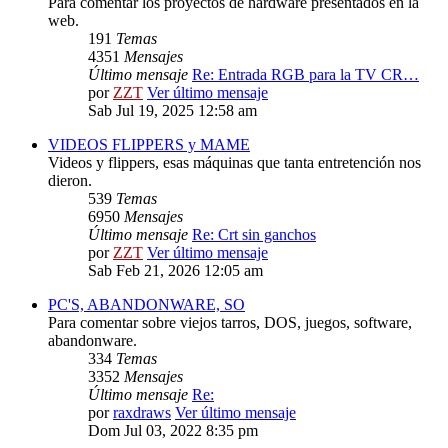
Para comentar los proyectos de hardware presentados en la
web.
191
Temas
4351
Mensajes
Último mensaje
Re: Entrada RGB para la TV CR…
por
ZZT
Ver último mensaje
Sab Jul 19, 2025 12:58 am
VIDEOS FLIPPERS y MAME
Videos y flippers, esas máquinas que tanta entretención nos
dieron.
539
Temas
6950
Mensajes
Último mensaje
Re: Crt sin ganchos
por
ZZT
Ver último mensaje
Sab Feb 21, 2026 12:05 am
PC'S, ABANDONWARE, SO
Para comentar sobre viejos tarros, DOS, juegos, software,
abandonware.
334
Temas
3352
Mensajes
Último mensaje
Re:
por
raxdraws
Ver último mensaje
Dom Jul 03, 2022 8:35 pm