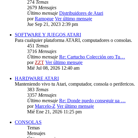
274
Temas
2679
Mensajes
Último mensaje
Distribuidores de Atari
por
Ramogue
Ver último mensaje
Jue Sep 21, 2023 2:39 pm
SOFTWARE Y JUEGOS ATARI
Para cualquier plataforma ATARI, computadores o consolas.
451
Temas
3716
Mensajes
Último mensaje
Re: Cartucho Colección oro Tu…
por
ZZT
Ver último mensaje
Mié Jul 08, 2026 12:40 am
HARDWARE ATARI
Manteniendo vivo tu Atari, computador, consola o perifericos.
383
Temas
3357
Mensajes
Último mensaje
Re: Donde puedo conseguir ua …
por
Marcelo-Z
Ver último mensaje
Mié Ene 21, 2026 11:25 pm
CONSOLAS
Temas
Mensajes