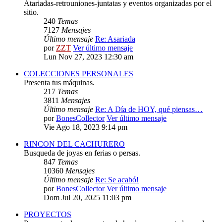
Atariadas-retrouniones-juntatas y eventos organizadas por el
sitio.
240
Temas
7127
Mensajes
Último mensaje
Re: Asariada
por
ZZT
Ver último mensaje
Lun Nov 27, 2023 12:30 am
COLECCIONES PERSONALES
Presenta tus máquinas.
217
Temas
3811
Mensajes
Último mensaje
Re: A Día de HOY, qué piensas…
por
BonesCollector
Ver último mensaje
Vie Ago 18, 2023 9:14 pm
RINCON DEL CACHURERO
Busqueda de joyas en ferias o persas.
847
Temas
10360
Mensajes
Último mensaje
Re: Se acabó!
por
BonesCollector
Ver último mensaje
Dom Jul 20, 2025 11:03 pm
PROYECTOS