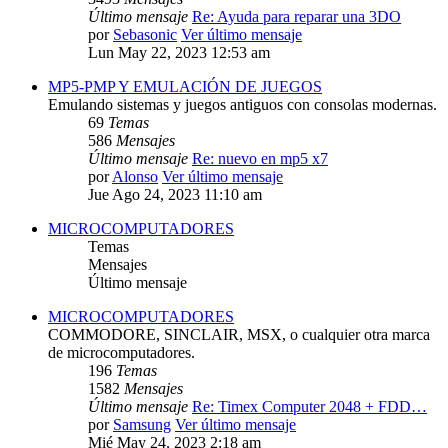
Último mensaje
Re: Ayuda para reparar una 3DO
por
Sebasonic
Ver último mensaje
Lun May 22, 2023 12:53 am
MP5-PMP Y EMULACIÓN DE JUEGOS
Emulando sistemas y juegos antiguos con consolas modernas.
69
Temas
586
Mensajes
Último mensaje
Re: nuevo en mp5 x7
por
Alonso
Ver último mensaje
Jue Ago 24, 2023 11:10 am
MICROCOMPUTADORES
Temas
Mensajes
Último mensaje
MICROCOMPUTADORES
COMMODORE, SINCLAIR, MSX, o cualquier otra marca
de microcomputadores.
196
Temas
1582
Mensajes
Último mensaje
Re: Timex Computer 2048 + FDD…
por
Samsung
Ver último mensaje
Mié May 24, 2023 2:18 am