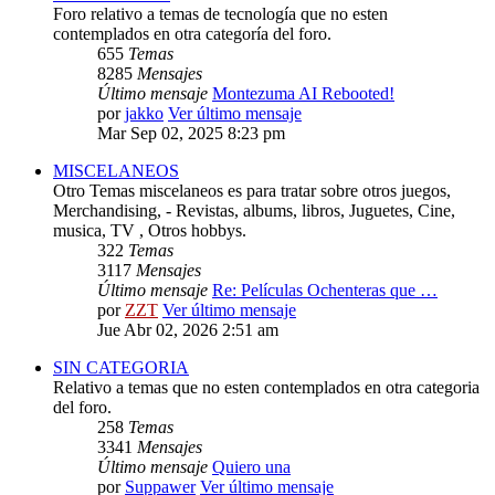
Foro relativo a temas de tecnología que no esten
contemplados en otra categoría del foro.
655
Temas
8285
Mensajes
Último mensaje
Montezuma AI Rebooted!
por
jakko
Ver último mensaje
Mar Sep 02, 2025 8:23 pm
MISCELANEOS
Otro Temas miscelaneos es para tratar sobre otros juegos,
Merchandising, - Revistas, albums, libros, Juguetes, Cine,
musica, TV , Otros hobbys.
322
Temas
3117
Mensajes
Último mensaje
Re: Películas Ochenteras que …
por
ZZT
Ver último mensaje
Jue Abr 02, 2026 2:51 am
SIN CATEGORIA
Relativo a temas que no esten contemplados en otra categoria
del foro.
258
Temas
3341
Mensajes
Último mensaje
Quiero una
por
Suppawer
Ver último mensaje