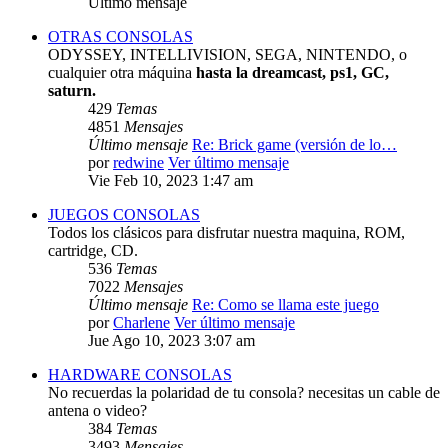
Último mensaje
OTRAS CONSOLAS
ODYSSEY, INTELLIVISION, SEGA, NINTENDO, o
cualquier otra máquina
hasta la dreamcast, ps1, GC,
saturn.
429
Temas
4851
Mensajes
Último mensaje
Re: Brick game (versión de lo…
por
redwine
Ver último mensaje
Vie Feb 10, 2023 1:47 am
JUEGOS CONSOLAS
Todos los clásicos para disfrutar nuestra maquina, ROM,
cartridge, CD.
536
Temas
7022
Mensajes
Último mensaje
Re: Como se llama este juego
por
Charlene
Ver último mensaje
Jue Ago 10, 2023 3:07 am
HARDWARE CONSOLAS
No recuerdas la polaridad de tu consola? necesitas un cable de
antena o video?
384
Temas
3493
Mensajes