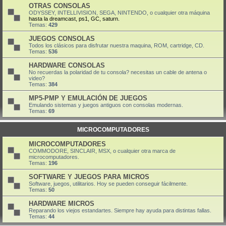
OTRAS CONSOLAS
ODYSSEY, INTELLIVISION, SEGA, NINTENDO, o cualquier otra máquina
hasta la dreamcast, ps1, GC, saturn.
Temas:
429
JUEGOS CONSOLAS
Todos los clásicos para disfrutar nuestra maquina, ROM, cartridge, CD.
Temas:
536
HARDWARE CONSOLAS
No recuerdas la polaridad de tu consola? necesitas un cable de antena o
video?
Temas:
384
MP5-PMP Y EMULACIÓN DE JUEGOS
Emulando sistemas y juegos antiguos con consolas modernas.
Temas:
69
MICROCOMPUTADORES
MICROCOMPUTADORES
COMMODORE, SINCLAIR, MSX, o cualquier otra marca de
microcomputadores.
Temas:
196
SOFTWARE Y JUEGOS PARA MICROS
Software, juegos, utilitarios. Hoy se pueden conseguir fácilmente.
Temas:
50
HARDWARE MICROS
Reparando los viejos estandartes. Siempre hay ayuda para distintas fallas.
Temas:
44