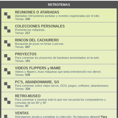
RETROTEMAS
REUNIONES O ATARIADAS
Atariadas-retrouniones-juntatas y eventos organizadas por el sitio.
Temas:
240
COLECCIONES PERSONALES
Presenta tus máquinas.
Temas:
217
RINCON DEL CACHURERO
Busqueda de joyas en ferias o persas.
Temas:
847
PROYECTOS
Para comentar los proyectos de hardware presentados en la web.
Temas:
191
VIDEOS FLIPPERS y MAME
Videos y flippers, esas máquinas que tanta entretención nos dieron.
Temas:
539
PC'S, ABANDONWARE, SO
Para comentar sobre viejos tarros, DOS, juegos, software, abandonware.
Temas:
334
RETRO-MUSEO
Para comentar y mostrar todo lo que nos recuerda los computadores y
consolas de los 80' y 90'
Temas:
87
VENTAS
Retrogames ayuda a completar tu colección. No baisanos allowed!
Para