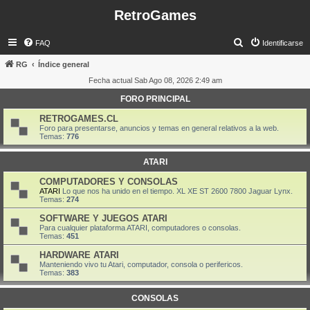
RetroGames
B
FAQ
Identificarse
u
RG
Índice general
s
Fecha actual Sab Ago 08, 2026 2:49 am
c
FORO PRINCIPAL
a
RETROGAMES.CL
r
Foro para presentarse, anuncios y temas en general relativos a la web.
Temas:
776
ATARI
COMPUTADORES Y CONSOLAS
ATARI
Lo que nos ha unido en el tiempo. XL XE ST 2600 7800 Jaguar Lynx.
Temas:
274
SOFTWARE Y JUEGOS ATARI
Para cualquier plataforma ATARI, computadores o consolas.
Temas:
451
HARDWARE ATARI
Manteniendo vivo tu Atari, computador, consola o perifericos.
Temas:
383
CONSOLAS