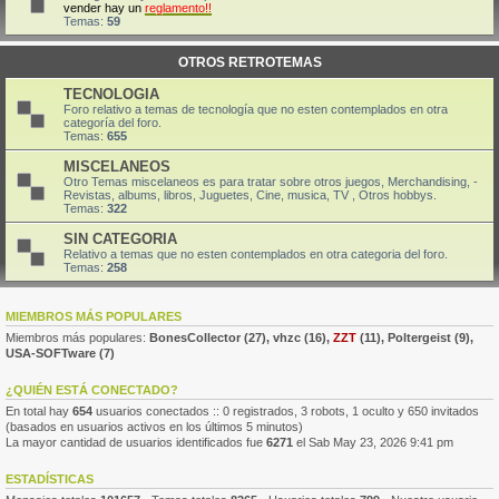
vender hay un
reglamento!!
Temas:
59
OTROS RETROTEMAS
TECNOLOGIA
Foro relativo a temas de tecnología que no esten contemplados en otra
categoría del foro.
Temas:
655
MISCELANEOS
Otro Temas miscelaneos es para tratar sobre otros juegos, Merchandising, -
Revistas, albums, libros, Juguetes, Cine, musica, TV , Otros hobbys.
Temas:
322
SIN CATEGORIA
Relativo a temas que no esten contemplados en otra categoria del foro.
Temas:
258
MIEMBROS MÁS POPULARES
Miembros más populares:
BonesCollector
(27),
vhzc
(16),
ZZT
(11),
Poltergeist
(9),
USA-SOFTware
(7)
¿QUIÉN ESTÁ CONECTADO?
En total hay
654
usuarios conectados :: 0 registrados, 3 robots, 1 oculto y 650 invitados
(basados en usuarios activos en los últimos 5 minutos)
La mayor cantidad de usuarios identificados fue
6271
el Sab May 23, 2026 9:41 pm
ESTADÍSTICAS