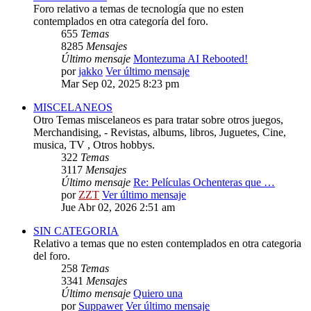
Foro relativo a temas de tecnología que no esten
contemplados en otra categoría del foro.
655
Temas
8285
Mensajes
Último mensaje
Montezuma AI Rebooted!
por
jakko
Ver último mensaje
Mar Sep 02, 2025 8:23 pm
MISCELANEOS
Otro Temas miscelaneos es para tratar sobre otros juegos,
Merchandising, - Revistas, albums, libros, Juguetes, Cine,
musica, TV , Otros hobbys.
322
Temas
3117
Mensajes
Último mensaje
Re: Películas Ochenteras que …
por
ZZT
Ver último mensaje
Jue Abr 02, 2026 2:51 am
SIN CATEGORIA
Relativo a temas que no esten contemplados en otra categoria
del foro.
258
Temas
3341
Mensajes
Último mensaje
Quiero una
por
Suppawer
Ver último mensaje