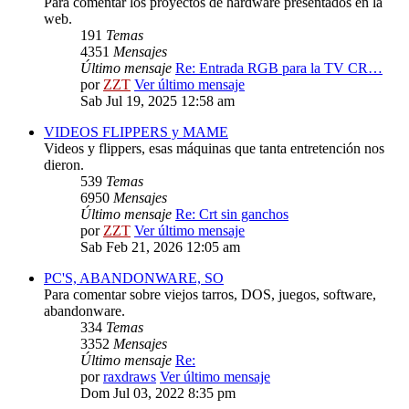
Para comentar los proyectos de hardware presentados en la
web.
191
Temas
4351
Mensajes
Último mensaje
Re: Entrada RGB para la TV CR…
por
ZZT
Ver último mensaje
Sab Jul 19, 2025 12:58 am
VIDEOS FLIPPERS y MAME
Videos y flippers, esas máquinas que tanta entretención nos
dieron.
539
Temas
6950
Mensajes
Último mensaje
Re: Crt sin ganchos
por
ZZT
Ver último mensaje
Sab Feb 21, 2026 12:05 am
PC'S, ABANDONWARE, SO
Para comentar sobre viejos tarros, DOS, juegos, software,
abandonware.
334
Temas
3352
Mensajes
Último mensaje
Re:
por
raxdraws
Ver último mensaje
Dom Jul 03, 2022 8:35 pm