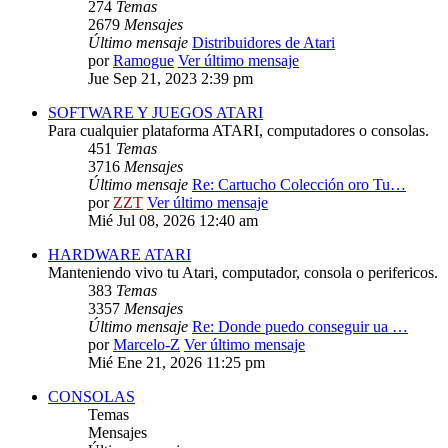
274
Temas
2679
Mensajes
Último mensaje
Distribuidores de Atari
por
Ramogue
Ver último mensaje
Jue Sep 21, 2023 2:39 pm
SOFTWARE Y JUEGOS ATARI
Para cualquier plataforma ATARI, computadores o consolas.
451
Temas
3716
Mensajes
Último mensaje
Re: Cartucho Colección oro Tu…
por
ZZT
Ver último mensaje
Mié Jul 08, 2026 12:40 am
HARDWARE ATARI
Manteniendo vivo tu Atari, computador, consola o perifericos.
383
Temas
3357
Mensajes
Último mensaje
Re: Donde puedo conseguir ua …
por
Marcelo-Z
Ver último mensaje
Mié Ene 21, 2026 11:25 pm
CONSOLAS
Temas
Mensajes