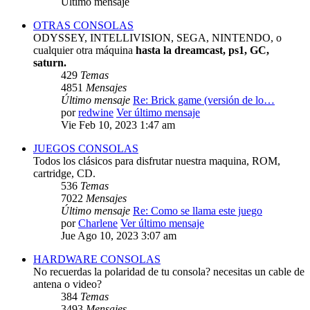
Último mensaje
OTRAS CONSOLAS
ODYSSEY, INTELLIVISION, SEGA, NINTENDO, o
cualquier otra máquina
hasta la dreamcast, ps1, GC,
saturn.
429
Temas
4851
Mensajes
Último mensaje
Re: Brick game (versión de lo…
por
redwine
Ver último mensaje
Vie Feb 10, 2023 1:47 am
JUEGOS CONSOLAS
Todos los clásicos para disfrutar nuestra maquina, ROM,
cartridge, CD.
536
Temas
7022
Mensajes
Último mensaje
Re: Como se llama este juego
por
Charlene
Ver último mensaje
Jue Ago 10, 2023 3:07 am
HARDWARE CONSOLAS
No recuerdas la polaridad de tu consola? necesitas un cable de
antena o video?
384
Temas
3493
Mensajes