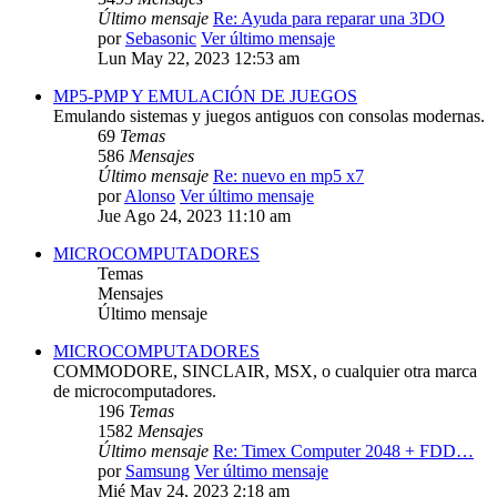
Último mensaje
Re: Ayuda para reparar una 3DO
por
Sebasonic
Ver último mensaje
Lun May 22, 2023 12:53 am
MP5-PMP Y EMULACIÓN DE JUEGOS
Emulando sistemas y juegos antiguos con consolas modernas.
69
Temas
586
Mensajes
Último mensaje
Re: nuevo en mp5 x7
por
Alonso
Ver último mensaje
Jue Ago 24, 2023 11:10 am
MICROCOMPUTADORES
Temas
Mensajes
Último mensaje
MICROCOMPUTADORES
COMMODORE, SINCLAIR, MSX, o cualquier otra marca
de microcomputadores.
196
Temas
1582
Mensajes
Último mensaje
Re: Timex Computer 2048 + FDD…
por
Samsung
Ver último mensaje
Mié May 24, 2023 2:18 am