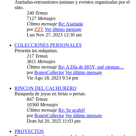
Atariadas-retrouniones-juntatas y eventos organizadas por el
sitio.
240
Temas
7127
Mensajes
Último mensaje
Re: Asariada
por
ZZT
Ver último mensaje
Lun Nov 27, 2023 12:30 am
COLECCIONES PERSONALES
Presenta tus máquinas.
217
Temas
3811
Mensajes
Último mensaje
Re: A Día de HOY, qué piensas…
por
BonesCollector
Ver último mensaje
Vie Ago 18, 2023 9:14 pm
RINCON DEL CACHURERO
Busqueda de joyas en ferias o persas.
847
Temas
10360
Mensajes
Último mensaje
Re: Se acabó!
por
BonesCollector
Ver último mensaje
Dom Jul 20, 2025 11:03 pm
PROYECTOS