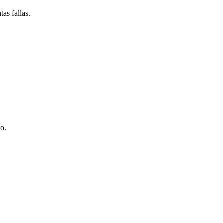
as fallas.
io.