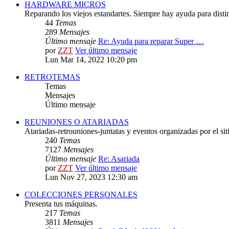
HARDWARE MICROS
Reparando los viejos estandartes. Siempre hay ayuda para distint
44
Temas
289
Mensajes
Último mensaje
Re: Ayuda para reparar Super …
por
ZZT
Ver último mensaje
Lun Mar 14, 2022 10:20 pm
RETROTEMAS
Temas
Mensajes
Último mensaje
REUNIONES O ATARIADAS
Atariadas-retrouniones-juntatas y eventos organizadas por el sit
240
Temas
7127
Mensajes
Último mensaje
Re: Asariada
por
ZZT
Ver último mensaje
Lun Nov 27, 2023 12:30 am
COLECCIONES PERSONALES
Presenta tus máquinas.
217
Temas
3811
Mensajes