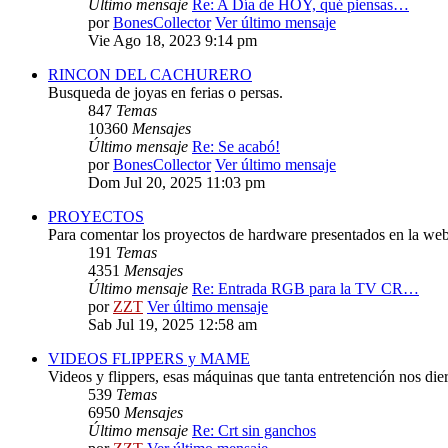
Último mensaje
Re: A Día de HOY, qué piensas…
por
BonesCollector
Ver último mensaje
Vie Ago 18, 2023 9:14 pm
RINCON DEL CACHURERO
Busqueda de joyas en ferias o persas.
847
Temas
10360
Mensajes
Último mensaje
Re: Se acabó!
por
BonesCollector
Ver último mensaje
Dom Jul 20, 2025 11:03 pm
PROYECTOS
Para comentar los proyectos de hardware presentados en la web
191
Temas
4351
Mensajes
Último mensaje
Re: Entrada RGB para la TV CR…
por
ZZT
Ver último mensaje
Sab Jul 19, 2025 12:58 am
VIDEOS FLIPPERS y MAME
Videos y flippers, esas máquinas que tanta entretención nos die
539
Temas
6950
Mensajes
Último mensaje
Re: Crt sin ganchos