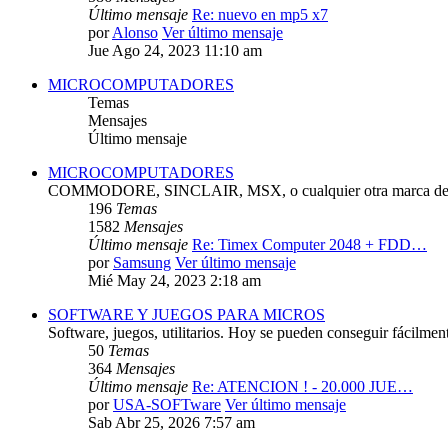
Último mensaje
Re: nuevo en mp5 x7
por
Alonso
Ver último mensaje
Jue Ago 24, 2023 11:10 am
MICROCOMPUTADORES
Temas
Mensajes
Último mensaje
MICROCOMPUTADORES
COMMODORE, SINCLAIR, MSX, o cualquier otra marca de 
196
Temas
1582
Mensajes
Último mensaje
Re: Timex Computer 2048 + FDD…
por
Samsung
Ver último mensaje
Mié May 24, 2023 2:18 am
SOFTWARE Y JUEGOS PARA MICROS
Software, juegos, utilitarios. Hoy se pueden conseguir fácilmen
50
Temas
364
Mensajes
Último mensaje
Re: ATENCION ! - 20.000 JUE…
por
USA-SOFTware
Ver último mensaje
Sab Abr 25, 2026 7:57 am