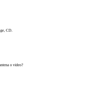
dge, CD.
antena o video?