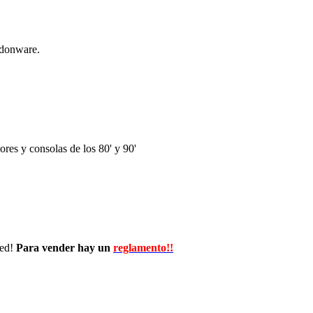
ndonware.
res y consolas de los 80' y 90'
wed!
Para vender hay un
reglamento!!