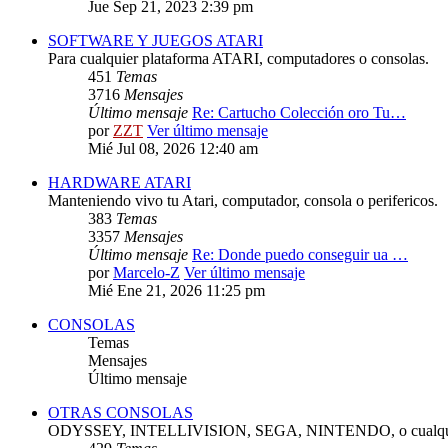
Jue Sep 21, 2023 2:39 pm
SOFTWARE Y JUEGOS ATARI
Para cualquier plataforma ATARI, computadores o consolas.
451
Temas
3716
Mensajes
Último mensaje
Re: Cartucho Colección oro Tu…
por
ZZT
Ver último mensaje
Mié Jul 08, 2026 12:40 am
HARDWARE ATARI
Manteniendo vivo tu Atari, computador, consola o perifericos.
383
Temas
3357
Mensajes
Último mensaje
Re: Donde puedo conseguir ua …
por
Marcelo-Z
Ver último mensaje
Mié Ene 21, 2026 11:25 pm
CONSOLAS
Temas
Mensajes
Último mensaje
OTRAS CONSOLAS
ODYSSEY, INTELLIVISION, SEGA, NINTENDO, o cualquie