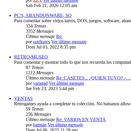
por
ZZT
Ver último mensaje
Sab Feb 21, 2026 12:05 am
PC'S, ABANDONWARE, SO
Para comentar sobre viejos tarros, DOS, juegos, software, aba
334
Temas
3352
Mensajes
Último mensaje
Re:
por
raxdraws
Ver último mensaje
Dom Jul 03, 2022 8:35 pm
RETRO-MUSEO
Para comentar y mostrar todo lo que nos recuerda los computado
87
Temas
1212
Mensajes
Último mensaje
Re: CASETES... ¿QUIEN TUVO? ¿…
por
yaragad
Ver último mensaje
Jue Feb 23, 2023 5:44 pm
VENTAS
Retrogames ayuda a completar tu colección. No baisanos allo
59
Temas
256
Mensajes
Último mensaje
Re: VARIOS EN VENTA
por
batman
Ver último mensaje
Dom Jul 06, 2025 11:28 pm