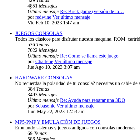
429
Temas
4851
Mensajes
Último mensaje
Re: Brick game (versión de lo…
por
redwine
Ver último mensaje
Vie Feb 10, 2023 1:47 am
JUEGOS CONSOLAS
Todos los clásicos para disfrutar nuestra maquina, ROM, cartri
536
Temas
7022
Mensajes
Último mensaje
Re: Como se llama este juego
por
Charlene
Ver último mensaje
Jue Ago 10, 2023 3:07 am
HARDWARE CONSOLAS
No recuerdas la polaridad de tu consola? necesitas un cable de 
384
Temas
3493
Mensajes
Último mensaje
Re: Ayuda para reparar una 3DO
por
Sebasonic
Ver último mensaje
Lun May 22, 2023 12:53 am
MP5-PMP Y EMULACIÓN DE JUEGOS
Emulando sistemas y juegos antiguos con consolas modernas.
69
Temas
586
Mensajes