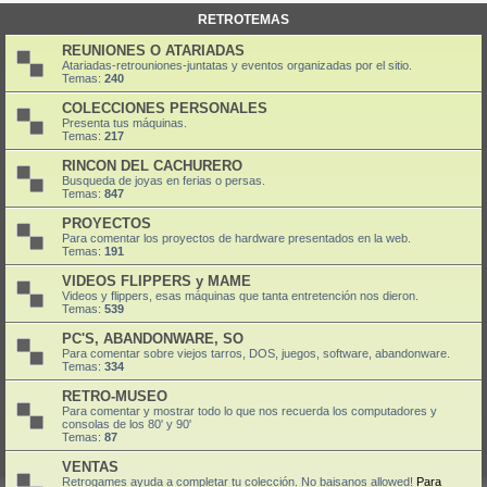
RETROTEMAS
REUNIONES O ATARIADAS
Atariadas-retrouniones-juntatas y eventos organizadas por el sitio.
Temas:
240
COLECCIONES PERSONALES
Presenta tus máquinas.
Temas:
217
RINCON DEL CACHURERO
Busqueda de joyas en ferias o persas.
Temas:
847
PROYECTOS
Para comentar los proyectos de hardware presentados en la web.
Temas:
191
VIDEOS FLIPPERS y MAME
Videos y flippers, esas máquinas que tanta entretención nos dieron.
Temas:
539
PC'S, ABANDONWARE, SO
Para comentar sobre viejos tarros, DOS, juegos, software, abandonware.
Temas:
334
RETRO-MUSEO
Para comentar y mostrar todo lo que nos recuerda los computadores y
consolas de los 80' y 90'
Temas:
87
VENTAS
Retrogames ayuda a completar tu colección. No baisanos allowed!
Para