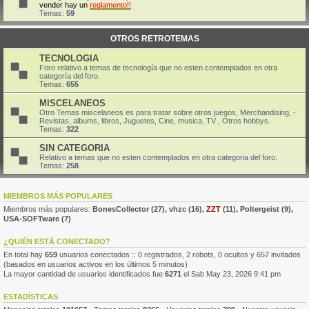
vender hay un
reglamento!!
Temas:
59
OTROS RETROTEMAS
TECNOLOGIA
Foro relativo a temas de tecnología que no esten contemplados en otra
categoría del foro.
Temas:
655
MISCELANEOS
Otro Temas miscelaneos es para tratar sobre otros juegos, Merchandising, -
Revistas, albums, libros, Juguetes, Cine, musica, TV , Otros hobbys.
Temas:
322
SIN CATEGORIA
Relativo a temas que no esten contemplados en otra categoria del foro.
Temas:
258
MIEMBROS MÁS POPULARES
Miembros más populares:
BonesCollector
(27),
vhzc
(16),
ZZT
(11),
Poltergeist
(9),
USA-SOFTware
(7)
¿QUIÉN ESTÁ CONECTADO?
En total hay
659
usuarios conectados :: 0 registrados, 2 robots, 0 ocultos y 657 invitados
(basados en usuarios activos en los últimos 5 minutos)
La mayor cantidad de usuarios identificados fue
6271
el Sab May 23, 2026 9:41 pm
ESTADÍSTICAS