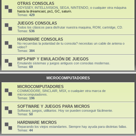
OTRAS CONSOLAS
ODYSSEY, INTELLIVISION, SEGA, NINTENDO, o cualquier otra máquina
hasta la dreamcast, ps1, GC, saturn.
Temas:
429
JUEGOS CONSOLAS
Todos los clásicos para disfrutar nuestra maquina, ROM, cartridge, CD.
Temas:
536
HARDWARE CONSOLAS
No recuerdas la polaridad de tu consola? necesitas un cable de antena o
video?
Temas:
384
MP5-PMP Y EMULACIÓN DE JUEGOS
Emulando sistemas y juegos antiguos con consolas modernas.
Temas:
69
MICROCOMPUTADORES
MICROCOMPUTADORES
COMMODORE, SINCLAIR, MSX, o cualquier otra marca de
microcomputadores.
Temas:
196
SOFTWARE Y JUEGOS PARA MICROS
Software, juegos, utilitarios. Hoy se pueden conseguir fácilmente.
Temas:
50
HARDWARE MICROS
Reparando los viejos estandartes. Siempre hay ayuda para distintas fallas.
Temas:
44