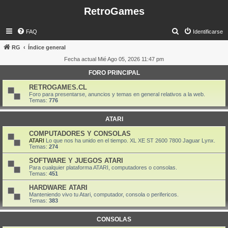
RetroGames
B
FAQ
Identificarse
u
RG
Índice general
s
Fecha actual Mié Ago 05, 2026 11:47 pm
c
FORO PRINCIPAL
a
RETROGAMES.CL
r
Foro para presentarse, anuncios y temas en general relativos a la web.
Temas:
776
ATARI
COMPUTADORES Y CONSOLAS
ATARI
Lo que nos ha unido en el tiempo. XL XE ST 2600 7800 Jaguar Lynx.
Temas:
274
SOFTWARE Y JUEGOS ATARI
Para cualquier plataforma ATARI, computadores o consolas.
Temas:
451
HARDWARE ATARI
Manteniendo vivo tu Atari, computador, consola o perifericos.
Temas:
383
CONSOLAS